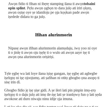
Awọn fidio ti fihan ni ibẹrẹ stamping ilana ti awọn
tobaini
opin splint
. Pẹlu awọn ọgbọn to dara julọ ati iriri ọlọrọ,
awọn oṣiṣẹ oye ṣe idaniloju pe ọja kọọkan pade awọn
iṣedede didara to ga julọ.
Ifihan alurinmorin
Nipasẹ awọn ifihan alurinmorin alamọdaju, iwọ yoo ni oye
ti o jinlẹ ti awọn oju iṣẹlẹ ti o wulo ati awọn aaye iṣẹ ti
awọn ọna alurinmorin oriṣiriṣi.
Tẹle ẹgbẹ wa lati loye ilana iṣiṣẹ gangan, iṣẹ ẹgbẹ ati agbegbe
iṣelọpọ ni iṣẹ ojoojumọ, ati ṣafihan ni otitọ gbogbo ọna asopọ ti
sisẹ irin dì.
Gbogbo fidio jẹ iṣẹ ṣiṣe gidi. A ṣe ileri lati pin pinpin imọ-ẹrọ
iṣelọpọ ti o daju julọ ati imọ ile-iṣẹ lati ṣe iranlọwọ fun ọ lati ṣẹda
awokose ati duro niwaju ninu idije ọja imuna.
Lati kọ ẹkọ diẹ sii, wo fidio tuntun wa! Jọwọ rii daju pe o ti ṣe