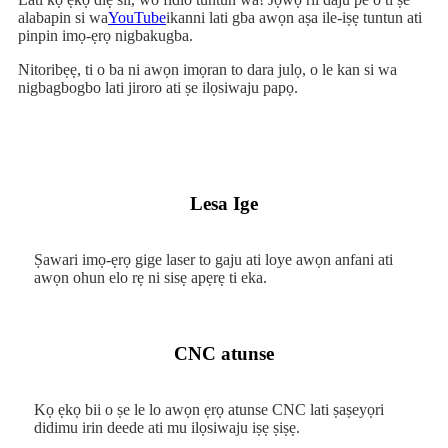
alabapin si wa
YouTube
ikanni lati gba awọn aṣa ile-iṣẹ tuntun ati
pinpin imọ-ẹrọ nigbakugba.
Nitoribẹẹ, ti o ba ni awọn imọran to dara julọ, o le kan si wa
nigbagbogbo lati jiroro ati ṣe ilọsiwaju papọ.
Lesa Ige
Ṣawari imọ-ẹrọ gige laser to gaju ati loye awọn anfani ati
awọn ohun elo rẹ ni sisẹ apẹrẹ ti eka.
CNC atunse
Kọ ẹkọ bii o ṣe le lo awọn ẹrọ atunse CNC lati ṣaṣeyọri
didimu irin deede ati mu ilọsiwaju iṣẹ ṣiṣẹ.