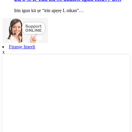
Irin igun kii ṣe “irin apẹrẹ L nikan”…
Firanṣẹ Imeeli
x