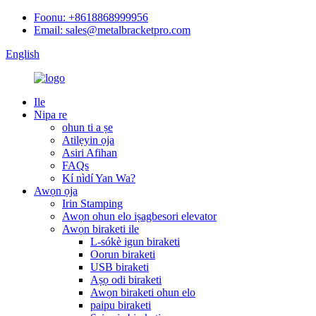
Foonu: +8618868999956
Email: sales@metalbracketpro.com
English
Ile
Nipa re
ohun ti a ṣe
Atilẹyin ọja
Asiri Afihan
FAQs
Kí nìdí Yan Wa?
Awọn ọja
Irin Stamping
Awọn ohun elo iṣagbesori elevator
Awọn biraketi ile
L-sókè igun biraketi
Oorun biraketi
USB biraketi
Aṣọ odi biraketi
Awọn biraketi ohun elo
paipu biraketi