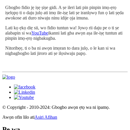
Gbogbo fidio jẹ iṣẹ ṣiṣe gidi. A ṣe ileri lati pin pinpin imọ-ẹrọ
iṣelọpọ ti o daju julọ ati imọ ile-iṣẹ lati ṣe iranlọwọ fun ọ lati ṣẹda
awokose ati duro niwaju ninu idije ọja imuna.
Lati kọ ẹkọ diẹ sii, wo fidio tuntun wa! Jọwọ rii daju pe o ti ṣe
alabapin si wa
YouTube
ikanni lati gba awọn aṣa ile-iṣẹ tuntun ati
pinpin imọ-ẹrọ nigbakugba.
Nitoribẹẹ, ti o ba ni awọn imọran to dara julọ, o le kan si wa
nigbagbogbo lati jiroro ati ṣe ilọsiwaju papọ.
© Copyright - 2010-2024: Gbogbo awọn ẹtọ wa ni ipamọ.
Awọn ofin lilo ati
Asiri Afihan
Pe wa