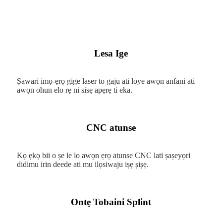
Lesa Ige
Ṣawari imọ-ẹrọ gige laser to gaju ati loye awọn anfani ati
awọn ohun elo rẹ ni sisẹ apẹrẹ ti eka.
CNC atunse
Kọ ẹkọ bii o ṣe le lo awọn ẹrọ atunse CNC lati ṣaṣeyọri
didimu irin deede ati mu ilọsiwaju iṣẹ ṣiṣẹ.
Ontẹ Tobaini Splint