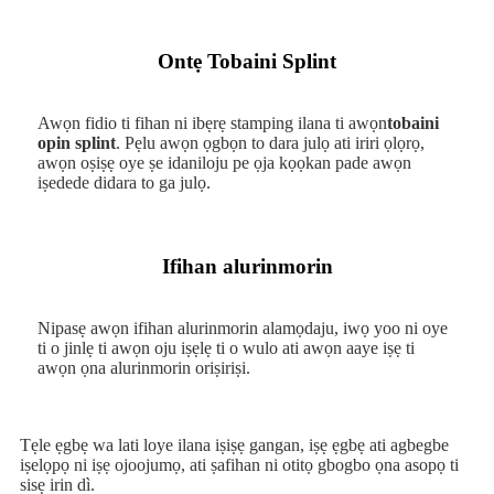
Ontẹ Tobaini Splint
Awọn fidio ti fihan ni ibẹrẹ stamping ilana ti awọn
tobaini
opin splint
. Pẹlu awọn ọgbọn to dara julọ ati iriri ọlọrọ,
awọn oṣiṣẹ oye ṣe idaniloju pe ọja kọọkan pade awọn
iṣedede didara to ga julọ.
Ifihan alurinmorin
Nipasẹ awọn ifihan alurinmorin alamọdaju, iwọ yoo ni oye
ti o jinlẹ ti awọn oju iṣẹlẹ ti o wulo ati awọn aaye iṣẹ ti
awọn ọna alurinmorin oriṣiriṣi.
Tẹle ẹgbẹ wa lati loye ilana iṣiṣẹ gangan, iṣẹ ẹgbẹ ati agbegbe
iṣelọpọ ni iṣẹ ojoojumọ, ati ṣafihan ni otitọ gbogbo ọna asopọ ti
sisẹ irin dì.