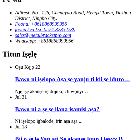
Adirẹsi: No.. 126, Chengyao Road, Hengxi Town, Yinzhou
District, Ningbo City.
Foonu: +8618868999956
foonu / Faksi: 0574-82832739
sales@metalbracketpro.com
Whatsapp: +8618868999956
Titun Iṣẹlẹ
Oṣu Kẹjọ
22
Bawo ni iṣelọpọ Aṣa ṣe yanju ti kii ṣe iduro…
Njẹ iṣẹ akanṣe rẹ dojukọ ch wọnyi…
Jul
31
Bawo ni a ṣe ṣe ilana isamisi aṣa?
Ni iṣelọpọ igbalode, irin aṣa aṣa ...
Jul
18
Bii o ṣe le Yan ati Ṣe akanṣe Igun Heavy B…