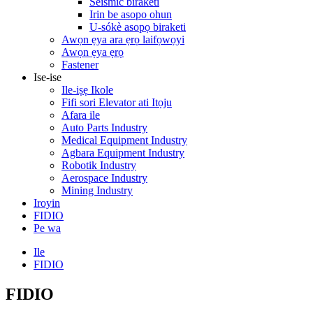
Seismic biraketi
Irin be asopo ohun
U-sókè asopọ biraketi
Awọn ẹya ara ẹrọ laifọwọyi
Awọn ẹya ẹrọ
Fastener
Ise-ise
Ile-iṣẹ Ikole
Fifi sori Elevator ati Itọju
Afara ile
Auto Parts Industry
Medical Equipment Industry
Agbara Equipment Industry
Robotik Industry
Aerospace Industry
Mining Industry
Iroyin
FIDIO
Pe wa
Ile
FIDIO
FIDIO