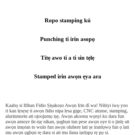
Ropo stamping kú
Punching ti irin asopọ
Titẹ awo ti a ti sin tẹlẹ
Stamped irin awọn ẹya ara
Kaabọ si Ifihan Fidio Ṣiṣakoṣo Awọn Irin dì wa! Nibiyi iwọ yoo
ri kan lẹsẹsẹ ti awọn fidio nipa lesa gige, CNC atunse, stamping,
alurinmorin ati ojoojumọ iṣẹ. Awọn akoonu wọnyi ko dara fun
awọn amoye ile-iṣẹ nikan, ṣugbọn tun pese awọn oye ti o jinlẹ ati
awọn imọran to wulo fun awọn olubere lati ṣe iranlọwọ fun ọ lati
mu awọn ọgbọn rẹ dara si ati mu ilana iṣelọpọ rẹ pọ si.