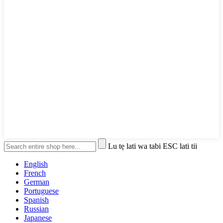
Lu tẹ lati wa tabi ESC lati tii
English
French
German
Portuguese
Spanish
Russian
Japanese