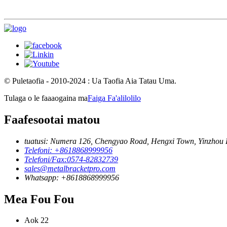
© Puletaofia - 2010-2024 : Ua Taofia Aia Tatau Uma.
Tulaga o le faaaogaina ma
Faiga Fa'alilolilo
Faafesootai matou
tuatusi: Numera 126, Chengyao Road, Hengxi Town, Yinzhou Di
Telefoni: +8618868999956
Telefoni/Fax:0574-82832739
sales@metalbracketpro.com
Whatsapp: +8618868999956
Mea Fou Fou
Aok
22