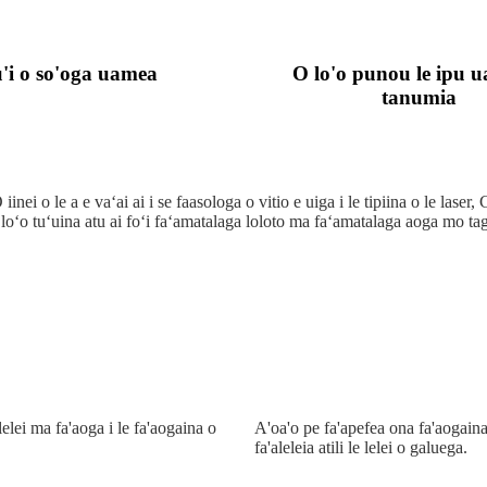
'i o so'oga uamea
O lo'o punou le ipu 
tanumia
O iinei o le a e vaʻai ai i se faasologa o vitio e uiga i le tipiina o le 
o loʻo tuʻuina atu ai foʻi faʻamatalaga loloto ma faʻamatalaga aoga mo ta
elei ma fa'aoga i le fa'aogaina o
A'oa'o pe fa'apefea ona fa'aogain
fa'aleleia atili le lelei o galuega.