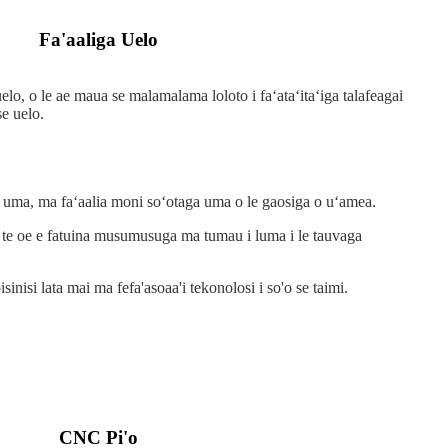
Fa'aaliga Uelo
 uelo, o le ae maua se malamalama loloto i faʻataʻitaʻiga talafeagai
e uelo.
so uma, ma faʻaalia moni soʻotaga uma o le gaosiga o uʻamea.
 ia te oe e fatuina musumusuga ma tumau i luma i le tauvaga
isinisi lata mai ma fefa'asoaa'i tekonolosi i so'o se taimi.
CNC Pi'o