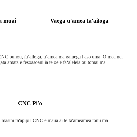
ua muai
Vaega u'amea fa'ailoga
laser, CNC punou, faʻailoga, uʻamea ma galuega i aso uma. O mea nei
gata amata e fesoasoani ia te oe e faʻaleleia ou tomai ma
CNC Pi'o
a masini fa'apipi'i CNC e maua ai le fa'ameamea tonu ma