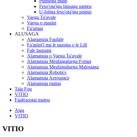
Puipuiga mase
Feso'ota'iga fausaga uamea
U-foliga feso'ota'iga puipui
Vaega Ta'avale
Vaega o masini
Fa'amau
ALUSAGA
Alamanuia Faufale
Fa'apipi'i ma le tausiga o le Lifi
Fale laupapa
Alamanuia o Vaega Ta'avale
Alamanuia Meafaigaluega Fomai
Alamanuia Meafaigaluega Malosiaga
Alamanuia Robotics
Alamanuia Aerospace
Alamanuia maina
Tala Fou
VITIO
Faafesootai matou
Aiga
VITIO
VITIO