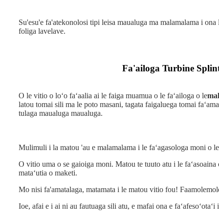
Su'esu'e fa'atekonolosi tipi leisa maualuga ma malamalama i ona l
foliga lavelave.
Fa'ailoga Turbine Splin
O le vitio o loʻo faʻaalia ai le faiga muamua o le faʻailoga o le
mal
latou tomai sili ma le poto masani, tagata faigaluega tomai faʻamau
tulaga maualuga maualuga.
Mulimuli i la matou 'au e malamalama i le faʻagasologa moni o le
O vitio uma o se gaioiga moni. Matou te tuuto atu i le faʻasoaina
mataʻutia o maketi.
Mo nisi fa'amatalaga, matamata i le matou vitio fou! Faamolemole 
Ioe, afai e i ai ni au fautuaga sili atu, e mafai ona e faʻafesoʻotaʻ