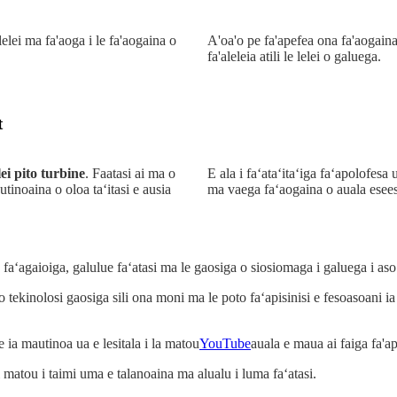
elei ma fa'aoga i le fa'aogaina o
A'oa'o pe fa'apefea ona fa'aogain
fa'aleleia atili le lelei o galuega.
t
ei pito turbine
. Faatasi ai ma o
E ala i faʻataʻitaʻiga faʻapolofesa
tinoaina o oloa taʻitasi e ausia
ma vaega faʻaogaina o auala esees
 faʻagaioiga, galulue faʻatasi ma le gaosiga o siosiomaga i galuega i a
 o tekinolosi gaosiga sili ona moni ma le poto faʻapisinisi e fesoasoani
ia mautinoa ua e lesitala i la matou
YouTube
auala e maua ai faiga fa'ap
i i matou i taimi uma e talanoaina ma alualu i luma faʻatasi.