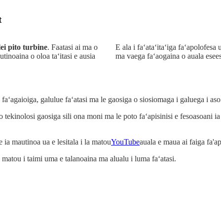
t
ei pito turbine
. Faatasi ai ma o
E ala i faʻataʻitaʻiga faʻapolofesa
tinoaina o oloa taʻitasi e ausia
ma vaega faʻaogaina o auala esees
 faʻagaioiga, galulue faʻatasi ma le gaosiga o siosiomaga i galuega i a
 o tekinolosi gaosiga sili ona moni ma le poto faʻapisinisi e fesoasoani
ia mautinoa ua e lesitala i la matou
YouTube
auala e maua ai faiga fa'ap
i i matou i taimi uma e talanoaina ma alualu i luma faʻatasi.