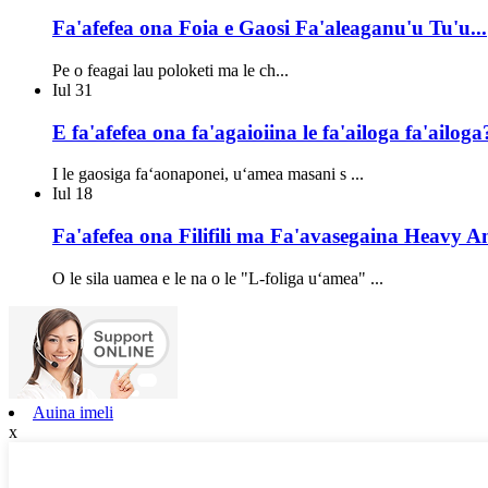
Fa'afefea ona Foia e Gaosi Fa'aleaganu'u Tu'u...
Pe o feagai lau poloketi ma le ch...
Iul
31
E fa'afefea ona fa'agaioiina le fa'ailoga fa'ailoga
I le gaosiga faʻaonaponei, uʻamea masani s ...
Iul
18
Fa'afefea ona Filifili ma Fa'avasegaina Heavy An
O le sila uamea e le na o le "L-foliga uʻamea" ...
Auina imeli
x