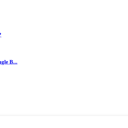
?
gle B...