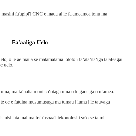
a masini fa'apipi'i CNC e maua ai le fa'ameamea tonu ma
Fa'aaliga Uelo
 uelo, o le ae maua se malamalama loloto i faʻataʻitaʻiga talafeagai
e uelo.
so uma, ma faʻaalia moni soʻotaga uma o le gaosiga o uʻamea.
 ia te oe e fatuina musumusuga ma tumau i luma i le tauvaga
isinisi lata mai ma fefa'asoaa'i tekonolosi i so'o se taimi.