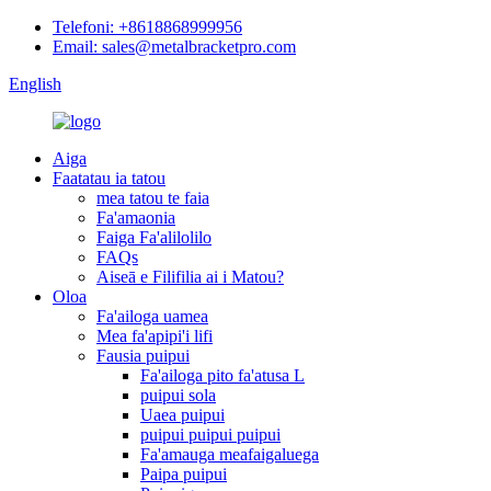
Telefoni: +8618868999956
Email: sales@metalbracketpro.com
English
Aiga
Faatatau ia tatou
mea tatou te faia
Fa'amaonia
Faiga Fa'alilolilo
FAQs
Aiseā e Filifilia ai i Matou?
Oloa
Fa'ailoga uamea
Mea fa'apipi'i lifi
Fausia puipui
Fa'ailoga pito fa'atusa L
puipui sola
Uaea puipui
puipui puipui puipui
Fa'amauga meafaigaluega
Paipa puipui