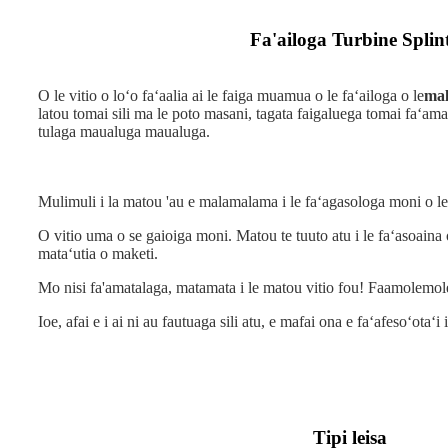
Fa'ailoga Turbine Splin
O le vitio o loʻo faʻaalia ai le faiga muamua o le faʻailoga o le
mal
latou tomai sili ma le poto masani, tagata faigaluega tomai faʻamau
tulaga maualuga maualuga.
Mulimuli i la matou 'au e malamalama i le faʻagasologa moni o le
O vitio uma o se gaioiga moni. Matou te tuuto atu i le faʻasoaina
mataʻutia o maketi.
Mo nisi fa'amatalaga, matamata i le matou vitio fou! Faamolemole 
Ioe, afai e i ai ni au fautuaga sili atu, e mafai ona e faʻafesoʻotaʻ
Tipi leisa