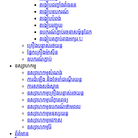
តង្កៀបជញ្ជាំងវាំងនន
តង្កៀបឧបករណ៍
តង្កៀបបំពង់
តង្កៀបរញ្ជួយ
ឧបករណ៍ភ្ជាប់រចនាសម្ព័ន្ធដែក
តង្កៀបតភ្ជាប់រាងអក្សរ U
គ្រឿងបន្លាស់រថយន្ត
ផ្នែកគ្រឿងម៉ាស៊ីន
ឧបករណ៍ភ្ជាប់
ឧស្សាហកម្ម
ឧស្សាហកម្មសំណង់
ការដំឡើង និងថែទាំជណ្តើរយន្ត
ការសាងសង់ស្ពាន
ឧស្សាហកម្មគ្រឿងបន្លាស់រថយន្ត
ឧស្សាហកម្មបរិក្ខារពេទ្យ
ឧស្សាហកម្មឧបករណ៍ថាមពល
ឧស្សាហកម្មមនុស្សយន្ត
ឧស្សាហកម្មអវកាស
ឧស្សាហកម្មរ៉ែ
ព័ត៌មាន