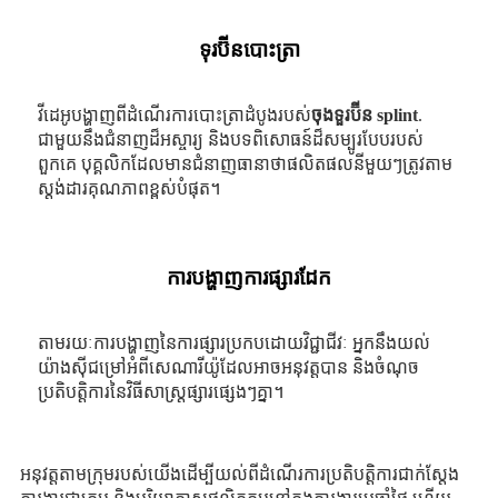
ទុរប៊ីនបោះត្រា
វីដេអូបង្ហាញពីដំណើរការបោះត្រាដំបូងរបស់
ចុងទួរប៊ីន splint
.
ជាមួយនឹងជំនាញដ៏អស្ចារ្យ និងបទពិសោធន៍ដ៏សម្បូរបែបរបស់
ពួកគេ បុគ្គលិកដែលមានជំនាញធានាថាផលិតផលនីមួយៗត្រូវតាម
ស្តង់ដារគុណភាពខ្ពស់បំផុត។
ការបង្ហាញការផ្សារដែក
តាមរយៈការបង្ហាញនៃការផ្សារប្រកបដោយវិជ្ជាជីវៈ អ្នកនឹងយល់
យ៉ាងស៊ីជម្រៅអំពីសេណារីយ៉ូដែលអាចអនុវត្តបាន និងចំណុច
ប្រតិបត្តិការនៃវិធីសាស្រ្តផ្សារផ្សេងៗគ្នា។
អនុវត្តតាមក្រុមរបស់យើងដើម្បីយល់ពីដំណើរការប្រតិបត្តិការជាក់ស្តែង