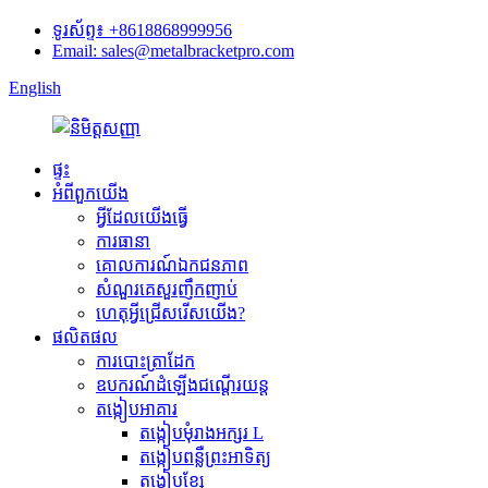
ទូរស័ព្ទ៖ +8618868999956
Email: sales@metalbracketpro.com
English
ផ្ទះ
អំពីពួកយើង
អ្វីដែលយើងធ្វើ
ការធានា
គោលការណ៍ឯកជនភាព
សំណួរគេសួរញឹកញាប់
ហេតុអ្វីជ្រើសរើសយើង?
ផលិតផល
ការបោះត្រាដែក
ឧបករណ៍ដំឡើងជណ្តើរយន្ត
តង្កៀបអាគារ
តង្កៀបមុំរាងអក្សរ L
តង្កៀបពន្លឺព្រះអាទិត្យ
តង្កៀបខ្សែ