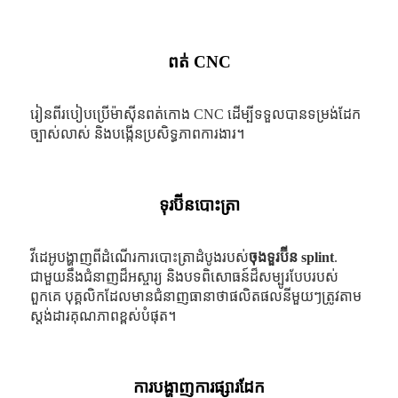
ពត់ CNC
រៀនពីរបៀបប្រើម៉ាស៊ីនពត់កោង CNC ដើម្បីទទួលបានទម្រង់ដែក
ច្បាស់លាស់ និងបង្កើនប្រសិទ្ធភាពការងារ។
ទុរប៊ីនបោះត្រា
វីដេអូបង្ហាញពីដំណើរការបោះត្រាដំបូងរបស់
ចុងទួរប៊ីន splint
.
ជាមួយនឹងជំនាញដ៏អស្ចារ្យ និងបទពិសោធន៍ដ៏សម្បូរបែបរបស់
ពួកគេ បុគ្គលិកដែលមានជំនាញធានាថាផលិតផលនីមួយៗត្រូវតាម
ស្តង់ដារគុណភាពខ្ពស់បំផុត។
ការបង្ហាញការផ្សារដែក