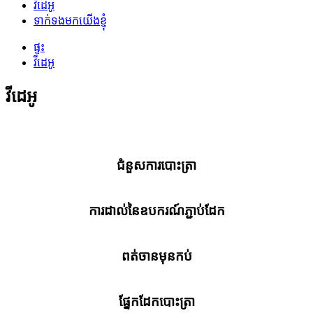
វីដេអូ
ទាក់ទងមកយើងខ្ញុំ
ផ្ទះ
វីដេអូ
វីដេអូ
ជំនួសការបោះត្រា
ការដាល់នៃឧបករណ៍ភ្ជាប់ដែក
ពត់ចានមុនកប់
ផ្នែកដែកបោះត្រា