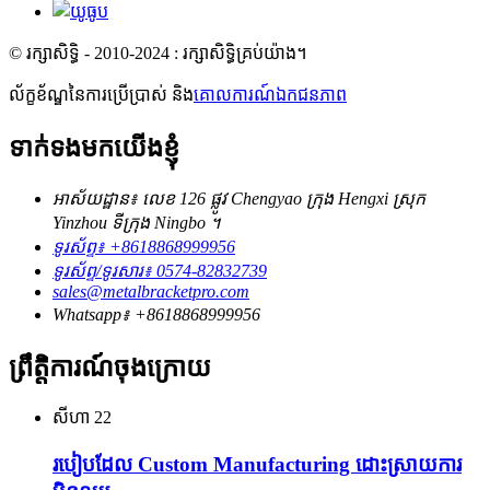
© រក្សាសិទ្ធិ - 2010-2024 : រក្សាសិទ្ធិគ្រប់យ៉ាង។
ល័ក្ខខ័ណ្ឌនៃការប្រើប្រាស់ និង
គោលការណ៍ឯកជនភាព
ទាក់ទងមកយើងខ្ញុំ
អាស័យដ្ឋាន៖ លេខ 126 ផ្លូវ Chengyao ក្រុង Hengxi ស្រុក
Yinzhou ទីក្រុង Ningbo ។
ទូរស័ព្ទ៖ +8618868999956
ទូរស័ព្ទ/ទូរសារ៖ 0574-82832739
sales@metalbracketpro.com
Whatsapp៖ +8618868999956
ព្រឹត្តិការណ៍ចុងក្រោយ
សីហា
22
របៀបដែល Custom Manufacturing ដោះស្រាយការ