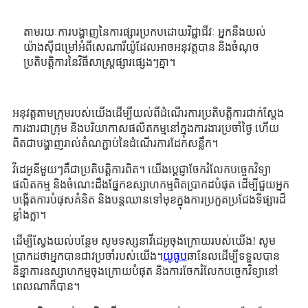
តាមរយៈការបង្ហាញនៃការផ្សារប្រកបដោយវិជ្ជាជីវៈ អ្នកនឹងយល់
យ៉ាងស៊ីជម្រៅអំពីសេណារីយ៉ូដែលអាចអនុវត្តបាន និងចំណុច
ប្រតិបត្តិការនៃវិធីសាស្រ្តផ្សារផ្សេងៗគ្នា។
អនុវត្តតាមក្រុមរបស់យើងដើម្បីយល់ពីដំណើរការប្រតិបត្តិការជាក់ស្តែង
ការងារជាក្រុម និងបរិយាកាសផលិតកម្មនៅក្នុងការងារប្រចាំថ្ងៃ ហើយ
ពិតជាបង្ហាញរាល់តំណភ្ជាប់នៃដំណើរការដែកសន្លឹក។
វីដេអូនីមួយៗគឺជាប្រតិបត្តិការពិត។ យើងប្តេជ្ញាចែករំលែកបច្ចេកវិទ្យា
ផលិតកម្ម និងចំណេះដឹងផ្នែកឧស្សាហកម្មពិតប្រាកដបំផុត ដើម្បីជួយអ្នក
បង្កើតការបំផុសគំនិត និងបន្តឈានទៅមុខក្នុងការប្រកួតប្រជែងទីផ្សារដ៏
ខ្លាំងក្លា។
ដើម្បីស្វែងយល់បន្ថែម សូមទស្សនាវីដេអូចុងក្រោយរបស់យើង! សូម
ប្រាកដថាអ្នកបានជាវប្រចាំរបស់យើង។
យូធូប
ឆានែលដើម្បីទទួលបាន
និន្នាការឧស្សាហកម្មចុងក្រោយបំផុត និងការចែករំលែកបច្ចេកវិទ្យានៅ
ពេលណាក៏បាន។