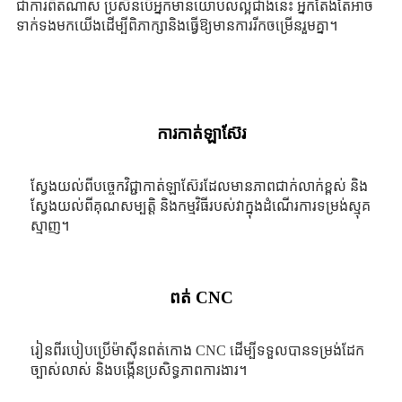
ជា​ការ​ពិត​ណាស់ ប្រសិន​បើ​អ្នក​មាន​យោបល់​ល្អ​ជាង​នេះ អ្នក​តែងតែ​អាច​
ទាក់ទង​មក​យើង​ដើម្បី​ពិភាក្សា​និង​ធ្វើ​ឱ្យ​មាន​ការ​រីក​ចម្រើន​រួម​គ្នា​។
ការកាត់ឡាស៊ែរ
ស្វែងយល់ពីបច្ចេកវិជ្ជាកាត់ឡាស៊ែរដែលមានភាពជាក់លាក់ខ្ពស់ និង
ស្វែងយល់ពីគុណសម្បត្តិ និងកម្មវិធីរបស់វាក្នុងដំណើរការទម្រង់ស្មុគ
ស្មាញ។
ពត់ CNC
រៀនពីរបៀបប្រើម៉ាស៊ីនពត់កោង CNC ដើម្បីទទួលបានទម្រង់ដែក
ច្បាស់លាស់ និងបង្កើនប្រសិទ្ធភាពការងារ។