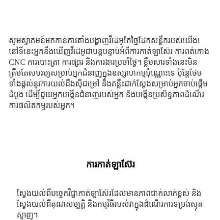
សូមស្វាគមន៍មកកាន់ការតាំងបង្ហាញវីដេអូកែច្នៃដែកសន្លឹករបស់យើង!
នៅទីនេះអ្នកនឹងឃើញវីដេអូជាបន្តបន្ទាប់អំពីការកាត់ឡាស៊ែរ ការពត់កោង
CNC ការបោះត្រា ការផ្សារ និងការងារប្រចាំថ្ងៃ។ ខ្លឹមសារទាំងនេះមិន
ត្រឹមតែសមរម្យសម្រាប់អ្នកជំនាញក្នុងឧស្សាហកម្មប៉ុណ្ណោះទេ ប៉ុន្តែថែម
ទាំងផ្តល់នូវការយល់ដឹងស៊ីជម្រៅ និងគន្លឹះជាក់ស្តែងសម្រាប់អ្នកចាប់ផ្តើម
ដំបូង ដើម្បីជួយអ្នកបង្កើនជំនាញរបស់អ្នក និងបង្កើនប្រសិទ្ធភាពដំណើរ
ការផលិតកម្មរបស់អ្នក។
ការកាត់ឡាស៊ែរ
ស្វែងយល់ពីបច្ចេកវិជ្ជាកាត់ឡាស៊ែរដែលមានភាពជាក់លាក់ខ្ពស់ និង
ស្វែងយល់ពីគុណសម្បត្តិ និងកម្មវិធីរបស់វាក្នុងដំណើរការទម្រង់ស្មុគ
ស្មាញ។