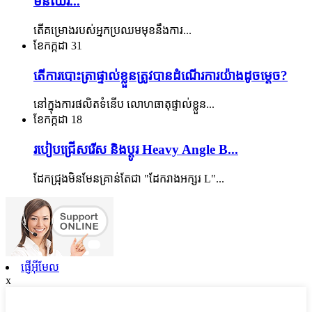
មិនឈរ...
តើ​គម្រោង​របស់​អ្នក​ប្រឈម​មុខ​នឹង​ការ...
ខែកក្កដា
31
តើការបោះត្រាផ្ទាល់ខ្លួនត្រូវបានដំណើរការយ៉ាងដូចម្តេច?
នៅក្នុងការផលិតទំនើប លោហធាតុផ្ទាល់ខ្លួន...
ខែកក្កដា
18
របៀបជ្រើសរើស និងប្ដូរ Heavy Angle B...
ដែកជ្រុងមិនមែនគ្រាន់តែជា "ដែករាងអក្សរ L"...
ផ្ញើអ៊ីមែល
x