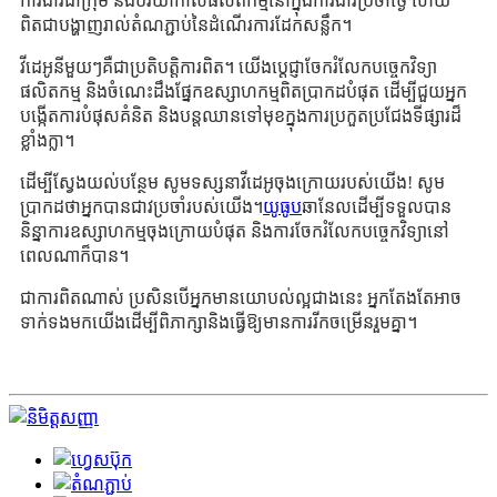
ការងារជាក្រុម និងបរិយាកាសផលិតកម្មនៅក្នុងការងារប្រចាំថ្ងៃ ហើយ
ពិតជាបង្ហាញរាល់តំណភ្ជាប់នៃដំណើរការដែកសន្លឹក។
វីដេអូនីមួយៗគឺជាប្រតិបត្តិការពិត។ យើងប្តេជ្ញាចែករំលែកបច្ចេកវិទ្យា
ផលិតកម្ម និងចំណេះដឹងផ្នែកឧស្សាហកម្មពិតប្រាកដបំផុត ដើម្បីជួយអ្នក
បង្កើតការបំផុសគំនិត និងបន្តឈានទៅមុខក្នុងការប្រកួតប្រជែងទីផ្សារដ៏
ខ្លាំងក្លា។
ដើម្បីស្វែងយល់បន្ថែម សូមទស្សនាវីដេអូចុងក្រោយរបស់យើង! សូម
ប្រាកដថាអ្នកបានជាវប្រចាំរបស់យើង។
យូធូប
ឆានែលដើម្បីទទួលបាន
និន្នាការឧស្សាហកម្មចុងក្រោយបំផុត និងការចែករំលែកបច្ចេកវិទ្យានៅ
ពេលណាក៏បាន។
ជា​ការ​ពិត​ណាស់ ប្រសិន​បើ​អ្នក​មាន​យោបល់​ល្អ​ជាង​នេះ អ្នក​តែងតែ​អាច​
ទាក់ទង​មក​យើង​ដើម្បី​ពិភាក្សា​និង​ធ្វើ​ឱ្យ​មាន​ការ​រីក​ចម្រើន​រួម​គ្នា​។