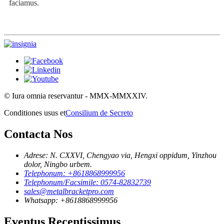
faciamus.
© Iura omnia reservantur - MMX-MMXXIV.
Conditiones usus et
Consilium de Secreto
Contacta Nos
Adrese: N. CXXVI, Chengyao via, Hengxi oppidum, Yinzhou
dolor, Ningbo urbem.
Telephonum: +8618868999956
Telephonum/Facsimile: 0574-82832739
sales@metalbracketpro.com
Whatsapp: +8618868999956
Eventus Recentissimus