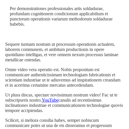
Per demonstrationes professionales artis soldadurae,
profundam cognitionem condicionum applicabilium et
punctorum operationis variarum methodorum soldadurae
habebis.
Sequere turmam nostram ut processum operationis actualem,
laborem communem, et ambitum productionis in opere
quotidiano intelligas, et vere omnem nexum processus laminae
metallicae ostendas.
Omne video vera operatio est. Nobis propositum est
communicare authenticissimam technologiam fabricationis et
scientiam industriae ut te adiuvemus ad inspirationem creandam
et in acerrima certamine mercatus antecedendam.
Ut plura discas, spectare novissimum nostrum video! Fac ut te
subscripseris nostro.
YouTube
canalis ad recentissimas
inclinationes industriae et communicationem technologiae quovis
tempore accipiendas.
Scilicet, si meliora consilia habes, semper nobiscum
communicare potes ut una de eis disseramus et progressum