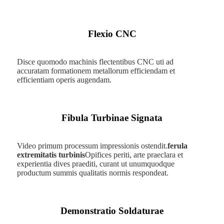
Flexio CNC
Disce quomodo machinis flectentibus CNC uti ad
accuratam formationem metallorum efficiendam et
efficientiam operis augendam.
Fibula Turbinae Signata
Video primum processum impressionis ostendit.
ferula
extremitatis turbinis
Opifices periti, arte praeclara et
experientia dives praediti, curant ut unumquodque
productum summis qualitatis normis respondeat.
Demonstratio Soldaturae