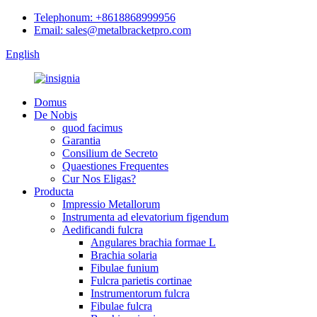
Telephonum: +8618868999956
Email: sales@metalbracketpro.com
English
Domus
De Nobis
quod facimus
Garantia
Consilium de Secreto
Quaestiones Frequentes
Cur Nos Eligas?
Producta
Impressio Metallorum
Instrumenta ad elevatorium figendum
Aedificandi fulcra
Angulares brachia formae L
Brachia solaria
Fibulae funium
Fulcra parietis cortinae
Instrumentorum fulcra
Fibulae fulcra