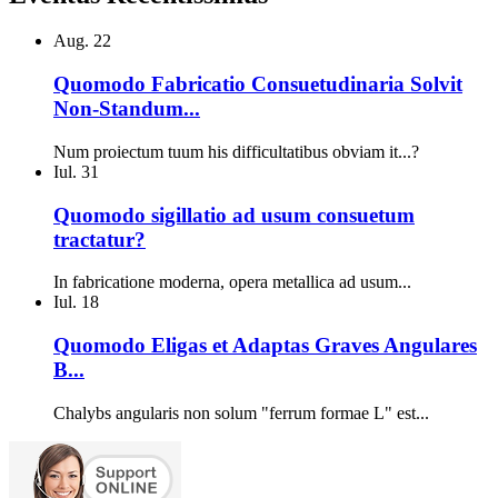
Aug.
22
Quomodo Fabricatio Consuetudinaria Solvit
Non-Standum...
Num proiectum tuum his difficultatibus obviam it...?
Iul.
31
Quomodo sigillatio ad usum consuetum
tractatur?
In fabricatione moderna, opera metallica ad usum...
Iul.
18
Quomodo Eligas et Adaptas Graves Angulares
B...
Chalybs angularis non solum "ferrum formae L" est...