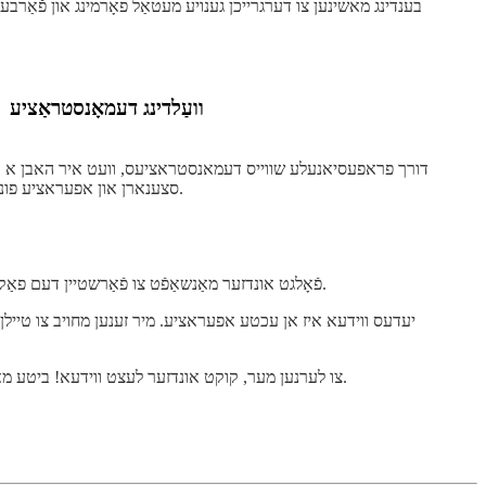
וועַלדינג דעמאָנסטראַציע
דורך פראפעסיאנעלע שווייס דעמאנסטראציעס, וועט איר האבן א ט
סצענארן און אפעראציע פונקטן פון פארשידענע שווייס מעטאדן.
פֿאָלגט אונדזער מאַנשאַפֿט צו פֿאַרשטיין דעם פאַקטישן אָפּעראַציע פּראָצעס, צוזאַמענאַרבעט און פּראָדוקציע סביבה אין טעגלעכער אַרבעט, און באמת ווײַזן יעדן לינק פֿון בויגן מעטאַל פּראַסעסינג.
יעדעס ווידעא איז אן עכטע אפעראציע. מיר זענען מחויב צו טייל
קאַנאַל צו באַקומען די לעצטע אינדוסטריע טרענדס און טעכנאָלאָגיע ייַנטיילונג אין קיין צייט.
צו לערנען מער, קוקט אונדזער לעצט ווידעא! ביטע מאַכ