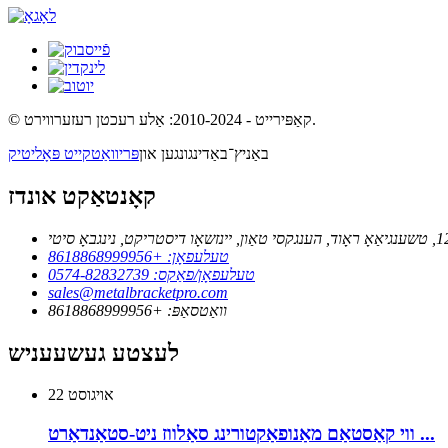
© קאַפּירייט - 2010-2024: אַלע רעכטן רעזערווירט.
באַניץ־באַדינגונגען און
פּריוואַטקייט פּאָליטיק
קאָנטאַקט אונדז
טעלעפאָן: +8618868999956
טעלעפאָן/פאַקס: 0574-82832739
sales@metalbracketpro.com
וואַטסאַפּ: +8618868999956
לעצטע געשעעניש
אויגוסט
22
ווי קאַסטאַם מאַנופאַקטורינג סאַלווז ניט-סטאַנדאַרט ...