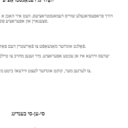
דורך פראפעסיאנעלע שווייס דעמאנסטראציעס, וועט איר האבן א ט
סצענארן און אפעראציע פונקטן פון פארשידענע שווייס מעטאדן.
פֿאָלגט אונדזער מאַנשאַפֿט צו פֿאַרשטיין דעם פאַקטישן אָפּעראַציע פּראָצעס, צוזאַמענאַרבעט און פּראָדוקציע סביבה אין טעגלעכער אַרבעט, און באמת ווײַזן יעדן לינק פֿון בויגן מעטאַל פּראַסעסינג.
יעדעס ווידעא איז אן עכטע אפעראציע. מיר זענען מחויב צו טייל
קאַנאַל צו באַקומען די לעצטע אינדוסטריע טרענדס און טעכנאָלאָגיע ייַנטיילונג אין קיין צייט.
צו לערנען מער, קוקט אונדזער לעצט ווידעא! ביטע מאַכ
סי-ען-סי בענדינג