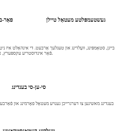
געשטעמפּלטע מעטאַל טיילן
פאַר-בא
פֿאַר אינדוסטריע עקספּערץ, אָבער אויך צושטעלן טיף ינסייץ און פּראַקטיש עצות פֿאַר אָנהייבער צו העלפֿן איר פֿאַרבעסערן דיין סקילז און אָפּטימיזירן דיין פּראָדוקציע פּראָצעס.
סי-ען-סי בענדינג
וועַלדינג דעמאָנסטראַציע