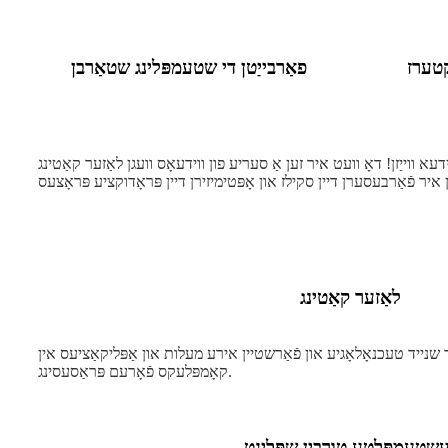
קטערז
פאַרבייַטן די שטעמפּלינג שטאַרבן
​​ווידעאָס וועגן לאַזער קאַטינג, CNC בייגן, סטאַמפּינג, וועַלדינג און טעגלעך אַרבעט. די אינהאַלט איז ניט בלויז פּאַסיק
לאַזער קאַטינג
שנייד טעכנאָלאָגיע און פֿאַרשטיין אירע מעלות און אַפּליקאַציעס אין
קאָמפּלעקס פֿאָרעם פּראַסעסינג.
עשטעמפּלטע טורבין שפּלינט