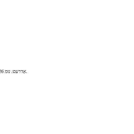
אַדרעס: נומ 126, טשענגיאַאָ ראָוד, הענגקסי טאַון, יינזשאָו דיסטריקט, נינגבאָ סיטי.