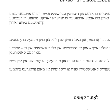
מפלינג פראצעס פון די
טורבין ענד שפּלינט
מיט זייערע אויסגעצייכנטע
, זאָרגן באַגאַבטע אַרבעטער אַז יעדער פּראָדוקט טרעפט די העכסטע
קוואַליטעט סטאַנדאַרדן.
 העלפן אייך שאפן אינספיראציע און בלייבן פאראויס אין די שטארקע
מארקעט קאנקורענץ.
לאַזער קאַטינג