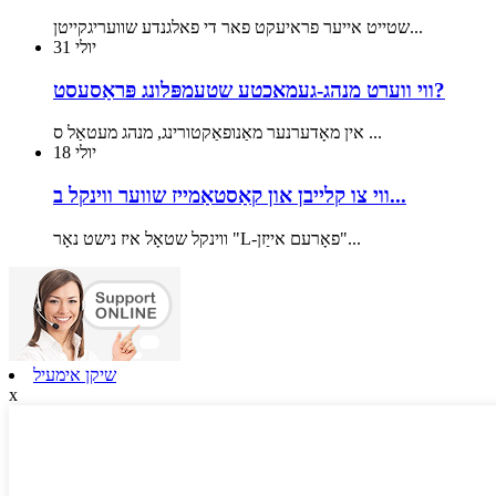
שטייט אייער פראיעקט פאר די פאלגנדע שוועריגקייטן...
יולי
31
ווי ווערט מנהג-געמאכטע שטעמפּלונג פּראַסעסט?
אין מאָדערנער מאַנופאַקטורינג, מנהג מעטאַל ס ...
יולי
18
ווי צו קלייבן און קאַסטאַמייז שווער ווינקל ב...
ווינקל שטאָל איז נישט נאָר "L-פאָרעם אייַזן"...
שיקן אימעיל
x