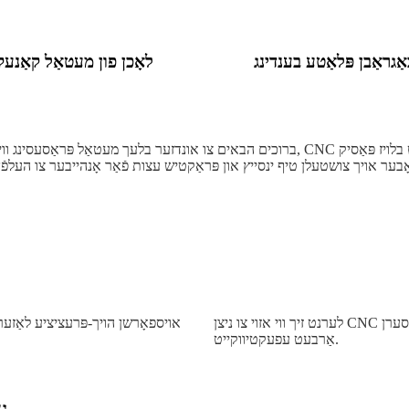
ַגראַבן פּלאַטע בענדינג
לאָכן פון מעטאַל קאַנע
ברוכים הבאים צו אונדזער בלעך מעטאַל פּראַסעסינג ווידעא ווייַזן! דאָ וועט איר זען אַ סעריע פון 
לערנט זיך ווי אזוי צו ניצן CNC בענדינג מאשינען צו דערגרייכן גענויע מעטאַל פאָרמינג און פֿאַרבעסערן
אויספאָרשן הויך-פּרעציציע לאַזער 
אַרבעט עפעקטיווקייט.
ג