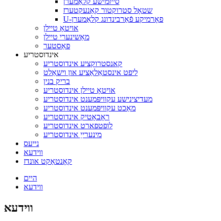
סייזמישע קלאַמערן
שטאָל סטרוקטור קאַנעקטערז
U-פאָרמיקע פֿאַרבינדונג קלאַמערן
אויטאָ טיילן
מאַשינערי טיילן
פאַסטער
אינדוסטריע
קאנסטרוקציע אינדוסטריע
ליפט אינסטאַלאַציע און וישאַלט
בריק בנין
אויטאָ טיילן אינדוסטריע
מעדיצינישע עקוויפּמענט אינדוסטריע
מאַכט עקוויפּמענט אינדוסטריע
ראָבאָטיק אינדוסטריע
לופטפארט אינדוסטריע
מינערייַ אינדוסטריע
נייעס
ווידעא
קאָנטאַקט אונדז
היים
ווידעא
ווידעא