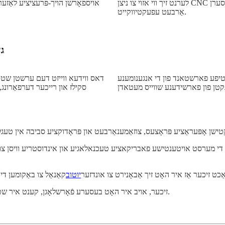
לערנט זיך ווי אזוי צו ניצן CNC בענדינג מאשינען צו דערגרייכן גענויע מעטאַל פאָרמינג און פֿאַרבעסערן
אויספאָרשן הויך-פּרעציציע לאַזער 
אַרבעט עפעקטיווקייט.
ג
יפע פארשטאנד פון די אנגענומענע
דאס ווידעא ווייזט דעם ערשטן שטע
סקילז און רייכער דערפאַרונג
ן די מערסט אויטענטישע פאבריקאציע טעכנאלאגיע און אינדוסטריע וויסן צו
ט זיכער אַז איר האָט זיך אַבאָנירט צו אונדזער
יוטוב
זיכער, אויב איר האָט בעסערע פֿאָרשלאָגן, קענט איר שטענדיק קאָנטאַקטירן אונדז צו דיסקוטירן און מאַכן פּראָגרעס צוזאַמען.