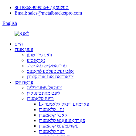
טעלעפאָן: +8618868999956
Email: sales@metalbracketpro.com
English
היים
וועגן אונדז
וואָס מיר טוען
גאַראַנטיע
פּריוואַטקייט פּאָליטיק
אָפֿט געשטעלטע פֿראַגעס
פארוואס אונז אויסקלויבן?
פּראָדוקטן
מעטאַל שטעמפּלינג
ליפט מאַונטינג קיץ
בויען קלאַמערן
L-פאָרמיגע ווינקל קלאַמערן
זונ - קלאַמערן
קאַבל קלאַמערן
פאָרהאַנג וואַנט קלאַמערן
עקוויפּמענט קלאַמערן
רער קלאַמערן