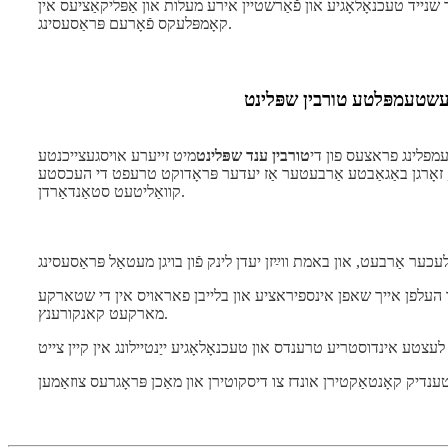
שנייד טעכנאָלאָגיע און פֿאַרשטיין אירע מעלות און אַפּליקאַציעס אין
קאָמפּלעקס פֿאָרעם פּראַסעסינג.
עשטעמפּלטע טורבין שפּלינט
מפלינג פראצעס פון די
טורבין ענד שפּלינט
מיט זייערע אויסגעצייכנטע
, זאָרגן באַגאַבטע אַרבעטער אַז יעדער פּראָדוקט טרעפט די העכסטע
קוואַליטעט סטאַנדאַרדן.
 העלפן אייך שאפן אינספיראציע און בלייבן פאראויס אין די שטארקע
מארקעט קאנקורענץ.