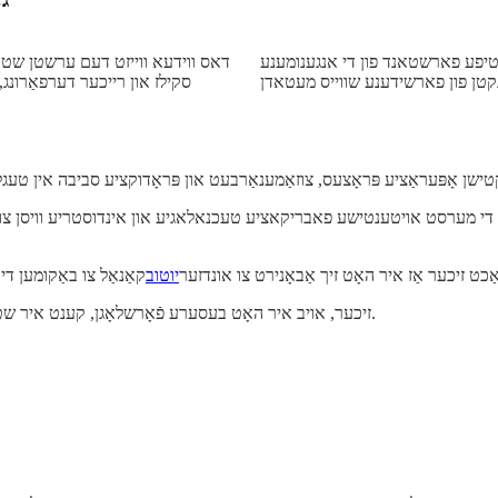
יפע פארשטאנד פון די אנגענומענע
דאס ווידעא ווייזט דעם ערשטן שטע
סקילז און רייכער דערפאַרונג
ן די מערסט אויטענטישע פאבריקאציע טעכנאלאגיע און אינדוסטריע וויסן צו
ט זיכער אַז איר האָט זיך אַבאָנירט צו אונדזער
יוטוב
זיכער, אויב איר האָט בעסערע פֿאָרשלאָגן, קענט איר שטענדיק קאָנטאַקטירן אונדז צו דיסקוטירן און מאַכן פּראָגרעס צוזאַמען.