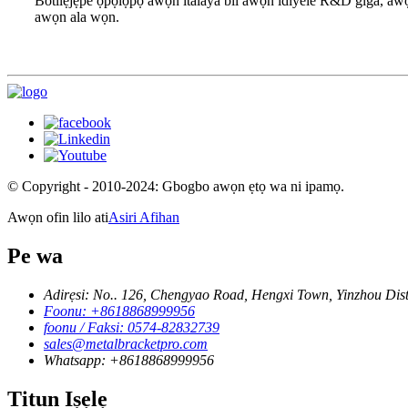
Botilẹjẹpe ọpọlọpọ awọn italaya bii awọn idiyele R&D giga, awọn i
awọn ala wọn.
© Copyright - 2010-2024: Gbogbo awọn ẹtọ wa ni ipamọ.
Awọn ofin lilo ati
Asiri Afihan
Pe wa
Adirẹsi: No.. 126, Chengyao Road, Hengxi Town, Yinzhou Distr
Foonu: +8618868999956
foonu / Faksi: 0574-82832739
sales@metalbracketpro.com
Whatsapp: +8618868999956
Titun Iṣẹlẹ