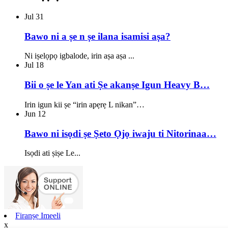
Jul
31
Bawo ni a ṣe n ṣe ilana isamisi aṣa?
Ni iṣelọpọ igbalode, irin aṣa aṣa ...
Jul
18
Bii o ṣe le Yan ati Ṣe akanṣe Igun Heavy B…
Irin igun kii ṣe “irin apẹrẹ L nikan”…
Jun
12
Bawo ni isọdi ṣe Ṣeto Ọjọ iwaju ti Nitorinaa…
Isọdi ati ṣiṣe Le...
Firanṣẹ Imeeli
x