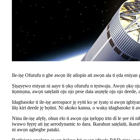
Ile-iṣẹ Ofurufu n gbe awọn ifẹ ailopin ati awọn ala ti ẹda eniyan g
Ṣiṣayẹwo eniyan ni aaye ti ọkọ ofurufu n tẹsiwaju. Awọn ọkọ oju-o
itọnisọna, awọn satẹlaiti oju ojo pese data asọtẹlẹ oju ojo deede, 
Idagbasoke ti ile-iṣẹ aerospace jẹ eyiti ko ṣe iyatọ si awọn igbiya
lilọ kiri deede jẹ bọtini. Ni akoko kanna, o wakọ idagbasoke ti awọ
Ninu ile-iṣẹ afẹfẹ, ohun elo ti awọn ọja iṣelọpọ irin dì le ṣee ri
iwuwo fẹẹrẹ ati iṣẹ aerodynamic to dara. Ikarahun satẹlaiti, ikarah
ni awọn agbegbe pataki.