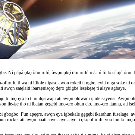
be. Ní pápá ọkọ̀ òfuurufú, àwọn ọkọ̀ òfuurufú máa ń fò lọ sí ojú ọ̀run bí
furufu ti wa ni ifilọlẹ nipasẹ awọn rokẹti ti ngbe, eyiti o ga soke ni ọ
ati awọn satẹlaiti ibaraẹnisọrọ dẹrọ gbigbe lẹsẹkẹsẹ ti alaye agbaye.
nju ti imọ-ẹrọ to ti ni ilọsiwaju ati awọn oluwadi ijinle sayensi. Awọn oh
n ile-iṣẹ ti o ni ibatan gẹgẹbi imọ-ẹrọ ohun elo, imọ-ẹrọ itanna, ati iṣe
i nibi gbogbo. Fun apẹẹrẹ, awọn ẹya igbekalẹ gẹgẹbi ikarahun fuselage, aw
un rocket ati awọn paati aaye aaye aaye ti ọkọ ofurufu yoo tun lo imọ-ẹrọ