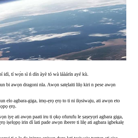
 idì, tí wọ́n sì ń dín àyè tó wà láàárín ayé kù.
run bi awọn dragoni nla. Awọn satẹlaiti lilọ kiri n pese awọn
un elo agbara-giga, imọ-ẹrọ ẹrọ to ti ni ilọsiwaju, ati awọn eto
lọpọ ẹrọ.
ọn iyẹ ati awọn paati iru ti ọkọ ofurufu le ṣaṣeyọri agbara giga,
 iṣelọpọ irin dì lati pade awọn ibeere ti lilẹ ati agbara igbekalẹ