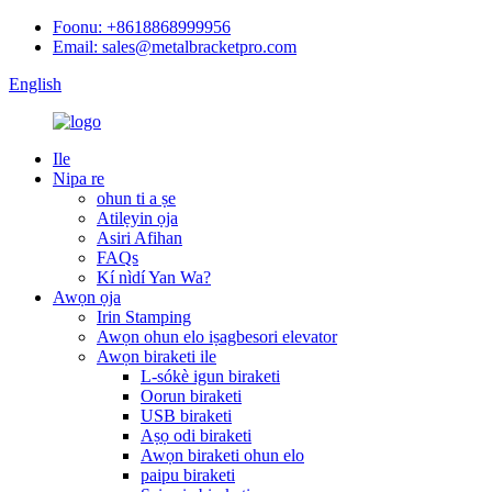
Foonu: +8618868999956
Email: sales@metalbracketpro.com
English
Ile
Nipa re
ohun ti a ṣe
Atilẹyin ọja
Asiri Afihan
FAQs
Kí nìdí Yan Wa?
Awọn ọja
Irin Stamping
Awọn ohun elo iṣagbesori elevator
Awọn biraketi ile
L-sókè igun biraketi
Oorun biraketi
USB biraketi
Aṣọ odi biraketi
Awọn biraketi ohun elo
paipu biraketi