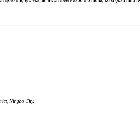
ṣoro imọ-ẹrọ eka, ati awọn ibeere aabo ti o muna, ko si ọkan ninu iwọny
ict, Ningbo City.