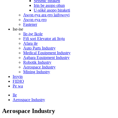
Seismic biraketi
Irin be asopo ohun
U-sókè asopọ biraketi
Awọn ẹya ara ẹrọ laifọwọyi
Awọn ẹya ẹrọ
Fastener
Ise-ise
Ile-iṣẹ Ikole
Fifi sori Elevator ati Itọju
Afara ile
Auto Parts Industry
Medical Equipment Industry
Agbara Equipment Industry
Robotik Industry
Aerospace Industry
Mining Industry
Iroyin
FIDIO
Pe wa
Ile
Aerospace Industry
Aerospace Industry