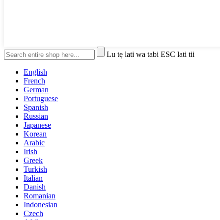
Lu tẹ lati wa tabi ESC lati tii
English
French
German
Portuguese
Spanish
Russian
Japanese
Korean
Arabic
Irish
Greek
Turkish
Italian
Danish
Romanian
Indonesian
Czech