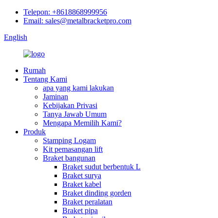
Telepon: +8618868999956
Email: sales@metalbracketpro.com
English
Rumah
Tentang Kami
apa yang kami lakukan
Jaminan
Kebijakan Privasi
Tanya Jawab Umum
Mengapa Memilih Kami?
Produk
Stamping Logam
Kit pemasangan lift
Braket bangunan
Braket sudut berbentuk L
Braket surya
Braket kabel
Braket dinding gorden
Braket peralatan
Braket pipa