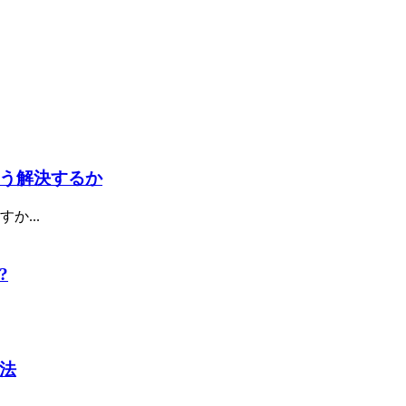
う解決するか
...
?
法