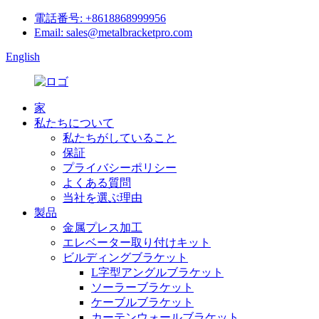
電話番号: +8618868999956
Email: sales@metalbracketpro.com
English
家
私たちについて
私たちがしていること
保証
プライバシーポリシー
よくある質問
当社を選ぶ理由
製品
金属プレス加工
エレベーター取り付けキット
ビルディングブラケット
L字型アングルブラケット
ソーラーブラケット
ケーブルブラケット
カーテンウォールブラケット