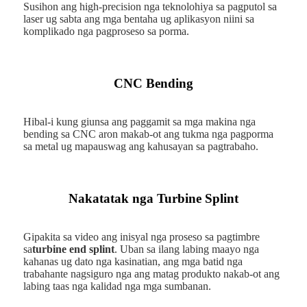
Susihon ang high-precision nga teknolohiya sa pagputol sa
laser ug sabta ang mga bentaha ug aplikasyon niini sa
komplikado nga pagproseso sa porma.
CNC Bending
Hibal-i kung giunsa ang paggamit sa mga makina nga
bending sa CNC aron makab-ot ang tukma nga pagporma
sa metal ug mapauswag ang kahusayan sa pagtrabaho.
Nakatatak nga Turbine Splint
Gipakita sa video ang inisyal nga proseso sa pagtimbre
sa
turbine end splint
. Uban sa ilang labing maayo nga
kahanas ug dato nga kasinatian, ang mga batid nga
trabahante nagsiguro nga ang matag produkto nakab-ot ang
labing taas nga kalidad nga mga sumbanan.