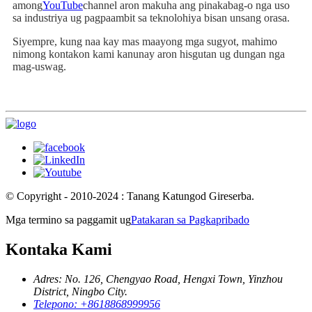
among
YouTube
channel aron makuha ang pinakabag-o nga uso
sa industriya ug pagpaambit sa teknolohiya bisan unsang orasa.
Siyempre, kung naa kay mas maayong mga sugyot, mahimo
nimong kontakon kami kanunay aron hisgutan ug dungan nga
mag-uswag.
© Copyright - 2010-2024 : Tanang Katungod Gireserba.
Mga termino sa paggamit ug
Patakaran sa Pagkapribado
Kontaka Kami
Adres: No. 126, Chengyao Road, Hengxi Town, Yinzhou
District, Ningbo City.
Telepono: +8618868999956