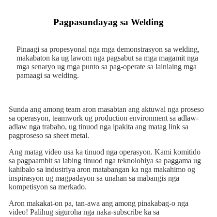
Pagpasundayag sa Welding
Pinaagi sa propesyonal nga mga demonstrasyon sa welding,
makabaton ka ug lawom nga pagsabut sa mga magamit nga
mga senaryo ug mga punto sa pag-operate sa lainlaing mga
pamaagi sa welding.
Sunda ang among team aron masabtan ang aktuwal nga proseso
sa operasyon, teamwork ug production environment sa adlaw-
adlaw nga trabaho, ug tinuod nga ipakita ang matag link sa
pagproseso sa sheet metal.
Ang matag video usa ka tinuod nga operasyon. Kami komitido
sa pagpaambit sa labing tinuod nga teknolohiya sa paggama ug
kahibalo sa industriya aron matabangan ka nga makahimo og
inspirasyon ug magpadayon sa unahan sa mabangis nga
kompetisyon sa merkado.
Aron makakat-on pa, tan-awa ang among pinakabag-o nga
video! Palihug siguroha nga naka-subscribe ka sa