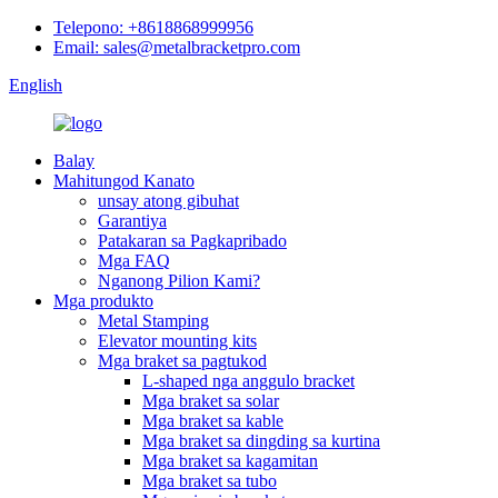
Telepono: +8618868999956
Email: sales@metalbracketpro.com
English
Balay
Mahitungod Kanato
unsay atong gibuhat
Garantiya
Patakaran sa Pagkapribado
Mga FAQ
Nganong Pilion Kami?
Mga produkto
Metal Stamping
Elevator mounting kits
Mga braket sa pagtukod
L-shaped nga anggulo bracket
Mga braket sa solar
Mga braket sa kable
Mga braket sa dingding sa kurtina
Mga braket sa kagamitan
Mga braket sa tubo