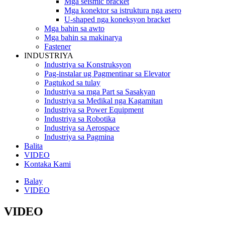
Mga seismic bracket
Mga konektor sa istruktura nga asero
U-shaped nga koneksyon bracket
Mga bahin sa awto
Mga bahin sa makinarya
Fastener
INDUSTRIYA
Industriya sa Konstruksyon
Pag-instalar ug Pagmentinar sa Elevator
Pagtukod sa tulay
Industriya sa mga Part sa Sasakyan
Industriya sa Medikal nga Kagamitan
Industriya sa Power Equipment
Industriya sa Robotika
Industriya sa Aerospace
Industriya sa Pagmina
Balita
VIDEO
Kontaka Kami
Balay
VIDEO
VIDEO