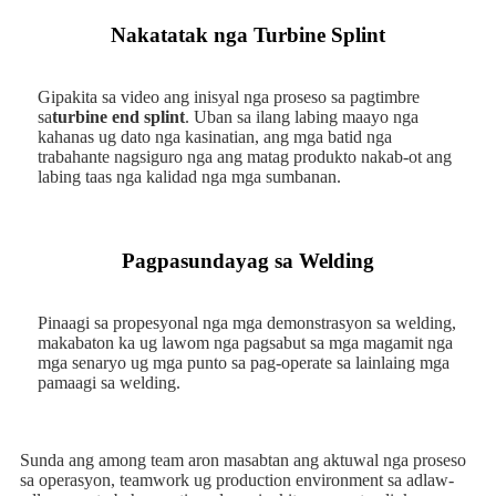
Nakatatak nga Turbine Splint
Gipakita sa video ang inisyal nga proseso sa pagtimbre
sa
turbine end splint
. Uban sa ilang labing maayo nga
kahanas ug dato nga kasinatian, ang mga batid nga
trabahante nagsiguro nga ang matag produkto nakab-ot ang
labing taas nga kalidad nga mga sumbanan.
Pagpasundayag sa Welding
Pinaagi sa propesyonal nga mga demonstrasyon sa welding,
makabaton ka ug lawom nga pagsabut sa mga magamit nga
mga senaryo ug mga punto sa pag-operate sa lainlaing mga
pamaagi sa welding.
Sunda ang among team aron masabtan ang aktuwal nga proseso
sa operasyon, teamwork ug production environment sa adlaw-