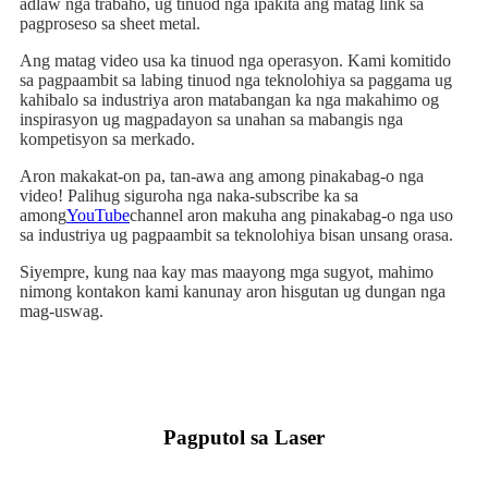
adlaw nga trabaho, ug tinuod nga ipakita ang matag link sa
pagproseso sa sheet metal.
Ang matag video usa ka tinuod nga operasyon. Kami komitido
sa pagpaambit sa labing tinuod nga teknolohiya sa paggama ug
kahibalo sa industriya aron matabangan ka nga makahimo og
inspirasyon ug magpadayon sa unahan sa mabangis nga
kompetisyon sa merkado.
Aron makakat-on pa, tan-awa ang among pinakabag-o nga
video! Palihug siguroha nga naka-subscribe ka sa
among
YouTube
channel aron makuha ang pinakabag-o nga uso
sa industriya ug pagpaambit sa teknolohiya bisan unsang orasa.
Siyempre, kung naa kay mas maayong mga sugyot, mahimo
nimong kontakon kami kanunay aron hisgutan ug dungan nga
mag-uswag.
Pagputol sa Laser