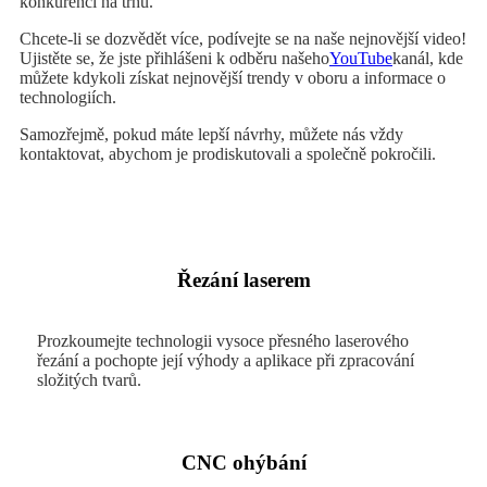
konkurenci na trhu.
Chcete-li se dozvědět více, podívejte se na naše nejnovější video!
Ujistěte se, že jste přihlášeni k odběru našeho
YouTube
kanál, kde
můžete kdykoli získat nejnovější trendy v oboru a informace o
technologiích.
Samozřejmě, pokud máte lepší návrhy, můžete nás vždy
kontaktovat, abychom je prodiskutovali a společně pokročili.
Řezání laserem
Prozkoumejte technologii vysoce přesného laserového
řezání a pochopte její výhody a aplikace při zpracování
složitých tvarů.
CNC ohýbání