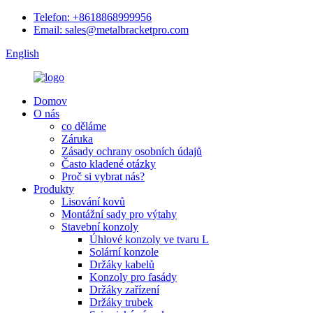
Telefon: +8618868999956
Email: sales@metalbracketpro.com
English
Domov
O nás
co děláme
Záruka
Zásady ochrany osobních údajů
Často kladené otázky
Proč si vybrat nás?
Produkty
Lisování kovů
Montážní sady pro výtahy
Stavební konzoly
Úhlové konzoly ve tvaru L
Solární konzole
Držáky kabelů
Konzoly pro fasády
Držáky zařízení
Držáky trubek