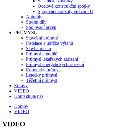
Seismické závorky
Ocelové konstrukční spojky
Spojovací konzoly ve tvaru U
Autodíly
Strojní díly
Spojovací prvek
PRŮMYSL
Stavební průmysl
Instalace a údržba výtahů
Stavba mostu
Průmysl autodílů
Průmysl lékařských zařízení
Průmysl energetických zařízení
Robotický průmysl
Letecký průmysl
Těžební průmysl
Zprávy
VIDEO
Kontaktujte nás
Domov
VIDEO
VIDEO