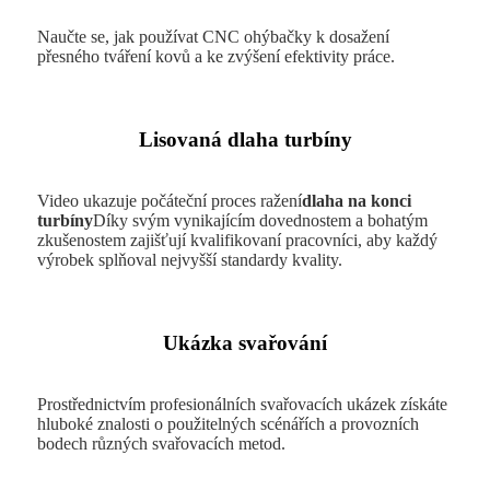
Naučte se, jak používat CNC ohýbačky k dosažení
přesného tváření kovů a ke zvýšení efektivity práce.
Lisovaná dlaha turbíny
Video ukazuje počáteční proces ražení
dlaha na konci
turbíny
Díky svým vynikajícím dovednostem a bohatým
zkušenostem zajišťují kvalifikovaní pracovníci, aby každý
výrobek splňoval nejvyšší standardy kvality.
Ukázka svařování
Prostřednictvím profesionálních svařovacích ukázek získáte
hluboké znalosti o použitelných scénářích a provozních
bodech různých svařovacích metod.