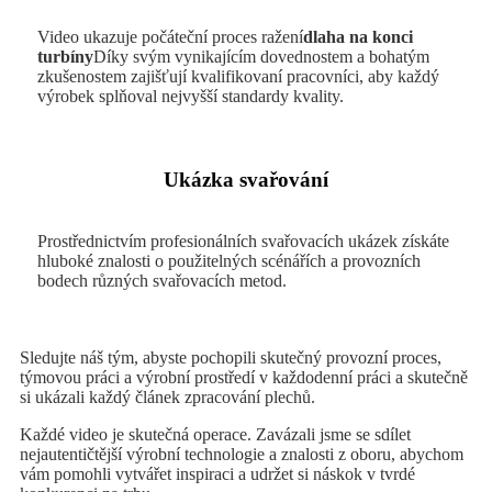
Video ukazuje počáteční proces ražení
dlaha na konci
turbíny
Díky svým vynikajícím dovednostem a bohatým
zkušenostem zajišťují kvalifikovaní pracovníci, aby každý
výrobek splňoval nejvyšší standardy kvality.
Ukázka svařování
Prostřednictvím profesionálních svařovacích ukázek získáte
hluboké znalosti o použitelných scénářích a provozních
bodech různých svařovacích metod.
Sledujte náš tým, abyste pochopili skutečný provozní proces,
týmovou práci a výrobní prostředí v každodenní práci a skutečně
si ukázali každý článek zpracování plechů.
Každé video je skutečná operace. Zavázali jsme se sdílet
nejautentičtější výrobní technologie a znalosti z oboru, abychom
vám pomohli vytvářet inspiraci a udržet si náskok v tvrdé