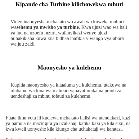
Kipande cha Turbine kilichowekwa mhuri
Video inaonyesha mchakato wa awali wa kuweka muhuri
wa
sehemu ya mwisho ya turbine
. Kwa ujuzi wao wa hali
ya juu na uzoefu mzuri, wafanyikazi wenye ujuzi
huhakikisha kuwa kila bidhaa inafikia viwango vya ubora
wa juu zaidi.
Maonyesho ya kulehemu
Kupitia maonyesho ya kitaaluma ya kulehemu, utakuwa na
ufahamu wa kina wa matukio yanayotumika na pointi za
uendeshaji za mbinu tofauti za kulehemu.
Fuata timu yetu ili kuelewa mchakato halisi wa utendakazi, kazi
ya pamoja na mazingira ya uzalishaji katika kazi ya kila siku, na
kwa kweli uonyeshe kila kiungo cha uchakataji wa karatasi.