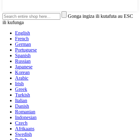
Gonga ingiza ili kutafuta au ESC
ili kufunga
English
French
German
Portuguese
Spanish
Russian
Japanese
Korean
Arabic
Irish
Greek
Turkish
Italian
Danish
Romanian
Indonesian
Czech
Afrikaans
Swedish
Polish