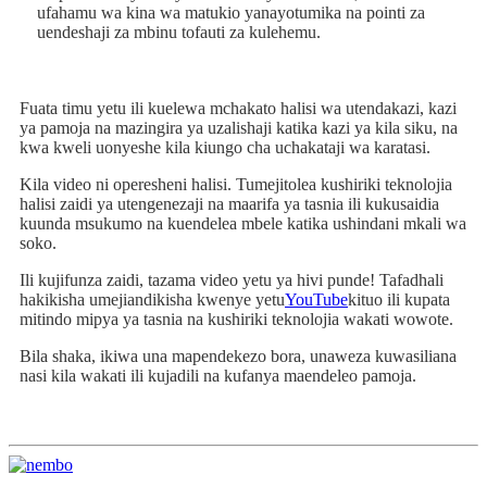
ufahamu wa kina wa matukio yanayotumika na pointi za
uendeshaji za mbinu tofauti za kulehemu.
Fuata timu yetu ili kuelewa mchakato halisi wa utendakazi, kazi
ya pamoja na mazingira ya uzalishaji katika kazi ya kila siku, na
kwa kweli uonyeshe kila kiungo cha uchakataji wa karatasi.
Kila video ni operesheni halisi. Tumejitolea kushiriki teknolojia
halisi zaidi ya utengenezaji na maarifa ya tasnia ili kukusaidia
kuunda msukumo na kuendelea mbele katika ushindani mkali wa
soko.
Ili kujifunza zaidi, tazama video yetu ya hivi punde! Tafadhali
hakikisha umejiandikisha kwenye yetu
YouTube
kituo ili kupata
mitindo mipya ya tasnia na kushiriki teknolojia wakati wowote.
Bila shaka, ikiwa una mapendekezo bora, unaweza kuwasiliana
nasi kila wakati ili kujadili na kufanya maendeleo pamoja.