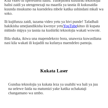
Kila video ni operesheni halisi. Tumejitolea kushiriki teknolojia
halisi zaidi ya utengenezaji na maarifa ya tasnia ili kukusaidia
kuunda msukumo na kuendelea mbele katika ushindani mkali wa
soko.
Ili kujifunza zaidi, tazama video yetu ya hivi punde! Tafadhali
hakikisha umejiandikisha kwenye yetu
YouTube
kituo ili kupata
mitindo mipya ya tasnia na kushiriki teknolojia wakati wowote.
Bila shaka, ikiwa una mapendekezo bora, unaweza kuwasiliana
nasi kila wakati ili kujadili na kufanya maendeleo pamoja.
Kukata Laser
Gundua teknolojia ya kukata leza ya usahihi wa hali ya juu
na uelewe faida na matumizi yake katika uchakataji
changamano wa umbo.