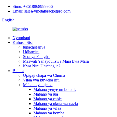
Simu: +8618868999956
Email: sales@metalbracketpro.com
English
Nyumbani
Kuhusu Sisi
tunachofanya
Udhamini
Sera ya Faragha
Maswali Yanayoulizwa Mara kwa Mara
Kwa Nini Utuchague?
Bidhaa
Upigaji chapa wa Chuma
Vifaa vya kuweka lifti
Mabano ya ujenzi
Mabano yenye umbo la L
Mabano ya jua
Mabano ya cable
Mabano ya ukuta wa pazia
Mabano ya vifaa
Mabano ya bomba