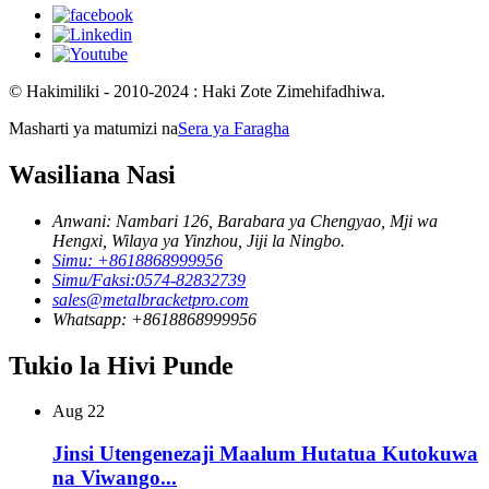
© Hakimiliki - 2010-2024 : Haki Zote Zimehifadhiwa.
Masharti ya matumizi na
Sera ya Faragha
Wasiliana Nasi
Anwani: Nambari 126, Barabara ya Chengyao, Mji wa
Hengxi, Wilaya ya Yinzhou, Jiji la Ningbo.
Simu: +8618868999956
Simu/Faksi:0574-82832739
sales@metalbracketpro.com
Whatsapp: +8618868999956
Tukio la Hivi Punde
Aug
22
Jinsi Utengenezaji Maalum Hutatua Kutokuwa
na Viwango...