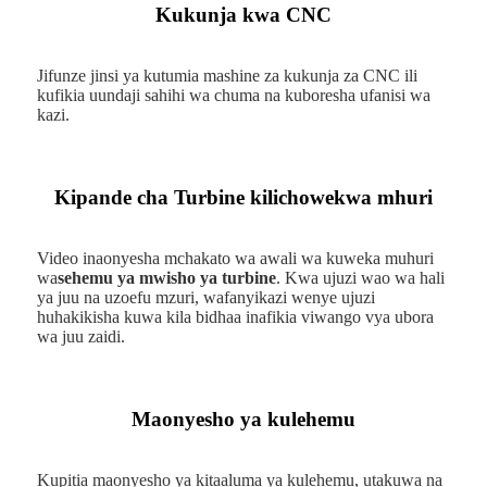
Kukunja kwa CNC
Jifunze jinsi ya kutumia mashine za kukunja za CNC ili
kufikia uundaji sahihi wa chuma na kuboresha ufanisi wa
kazi.
Kipande cha Turbine kilichowekwa mhuri
Video inaonyesha mchakato wa awali wa kuweka muhuri
wa
sehemu ya mwisho ya turbine
. Kwa ujuzi wao wa hali
ya juu na uzoefu mzuri, wafanyikazi wenye ujuzi
huhakikisha kuwa kila bidhaa inafikia viwango vya ubora
wa juu zaidi.
Maonyesho ya kulehemu
Kupitia maonyesho ya kitaaluma ya kulehemu, utakuwa na