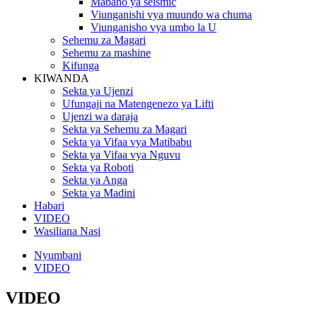
Mabano ya seismic
Viunganishi vya muundo wa chuma
Viunganisho vya umbo la U
Sehemu za Magari
Sehemu za mashine
Kifunga
KIWANDA
Sekta ya Ujenzi
Ufungaji na Matengenezo ya Lifti
Ujenzi wa daraja
Sekta ya Sehemu za Magari
Sekta ya Vifaa vya Matibabu
Sekta ya Vifaa vya Nguvu
Sekta ya Roboti
Sekta ya Anga
Sekta ya Madini
Habari
VIDEO
Wasiliana Nasi
Nyumbani
VIDEO
VIDEO