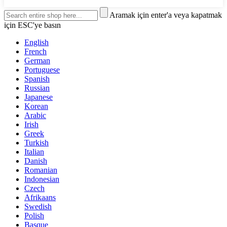
Aramak için enter'a veya kapatmak
için ESC'ye basın
English
French
German
Portuguese
Spanish
Russian
Japanese
Korean
Arabic
Irish
Greek
Turkish
Italian
Danish
Romanian
Indonesian
Czech
Afrikaans
Swedish
Polish
Basque