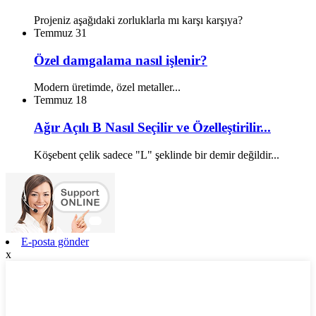
Projeniz aşağıdaki zorluklarla mı karşı karşıya?
Temmuz
31
Özel damgalama nasıl işlenir?
Modern üretimde, özel metaller...
Temmuz
18
Ağır Açılı B Nasıl Seçilir ve Özelleştirilir...
Köşebent çelik sadece "L" şeklinde bir demir değildir...
E-posta gönder
x