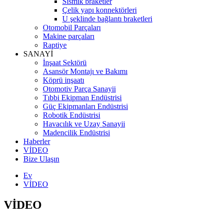
Sismik braketler
Çelik yapı konnektörleri
U şeklinde bağlantı braketleri
Otomobil Parçaları
Makine parçaları
Raptiye
SANAYİ
İnşaat Sektörü
Asansör Montajı ve Bakımı
Köprü inşaatı
Otomotiv Parça Sanayii
Tıbbi Ekipman Endüstrisi
Güç Ekipmanları Endüstrisi
Robotik Endüstrisi
Havacılık ve Uzay Sanayii
Madencilik Endüstrisi
Haberler
VİDEO
Bize Ulaşın
Ev
VİDEO
VİDEO