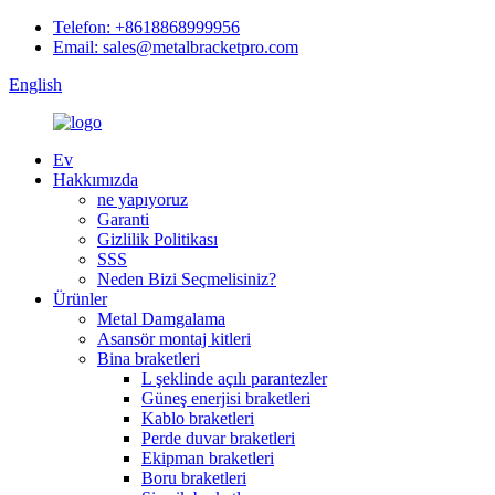
Telefon: +8618868999956
Email: sales@metalbracketpro.com
English
Ev
Hakkımızda
ne yapıyoruz
Garanti
Gizlilik Politikası
SSS
Neden Bizi Seçmelisiniz?
Ürünler
Metal Damgalama
Asansör montaj kitleri
Bina braketleri
L şeklinde açılı parantezler
Güneş enerjisi braketleri
Kablo braketleri
Perde duvar braketleri
Ekipman braketleri
Boru braketleri