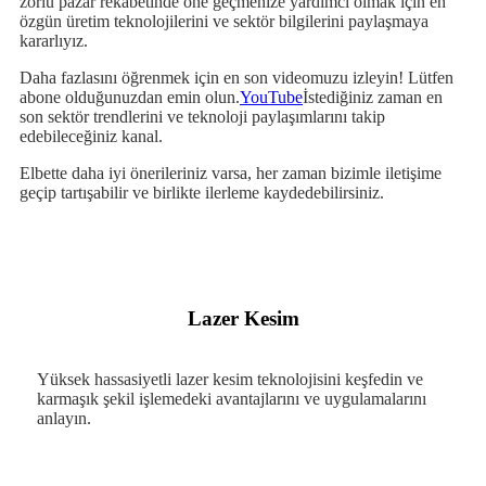
zorlu pazar rekabetinde öne geçmenize yardımcı olmak için en
özgün üretim teknolojilerini ve sektör bilgilerini paylaşmaya
kararlıyız.
Daha fazlasını öğrenmek için en son videomuzu izleyin! Lütfen
abone olduğunuzdan emin olun.
YouTube
İstediğiniz zaman en
son sektör trendlerini ve teknoloji paylaşımlarını takip
edebileceğiniz kanal.
Elbette daha iyi önerileriniz varsa, her zaman bizimle iletişime
geçip tartışabilir ve birlikte ilerleme kaydedebilirsiniz.
Lazer Kesim
Yüksek hassasiyetli lazer kesim teknolojisini keşfedin ve
karmaşık şekil işlemedeki avantajlarını ve uygulamalarını
anlayın.