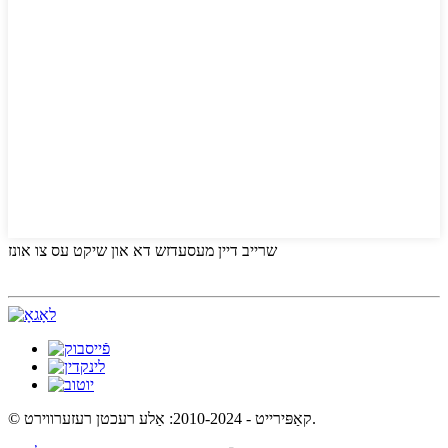
שרייב דיין מעסעדזש דא און שיקט עס צו אונז
© קאַפּירייט - 2010-2024: אַלע רעכטן רעזערווירט.