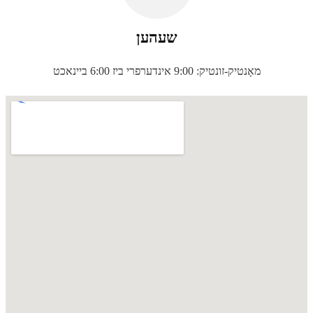
שעהען
מאָנטיק-זונטיק: 9:00 אינדערפרי ביז 6:00 ביינאכט