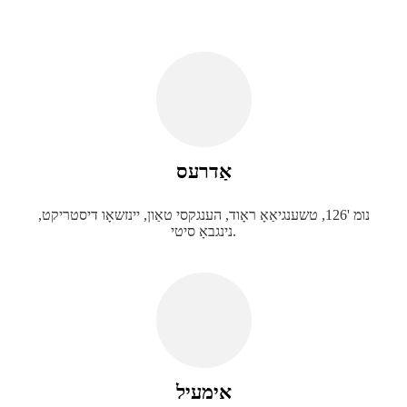
אַדרעס
נומ '126, טשענגיאַאָ ראָוד, הענגקסי טאַון, יינזשאָו דיסטריקט,
נינגבאָ סיטי.
אימעיל