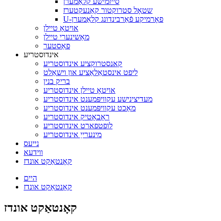
סייזמישע קלאַמערן
שטאָל סטרוקטור קאַנעקטערז
U-פאָרמיקע פֿאַרבינדונג קלאַמערן
אויטאָ טיילן
מאַשינערי טיילן
פאַסטער
אינדוסטריע
קאנסטרוקציע אינדוסטריע
ליפט אינסטאַלאַציע און וישאַלט
בריק בנין
אויטאָ טיילן אינדוסטריע
מעדיצינישע עקוויפּמענט אינדוסטריע
מאַכט עקוויפּמענט אינדוסטריע
ראָבאָטיק אינדוסטריע
לופטפארט אינדוסטריע
מינערייַ אינדוסטריע
נייעס
ווידעא
קאָנטאַקט אונדז
היים
קאָנטאַקט אונדז
קאָנטאַקט אונדז