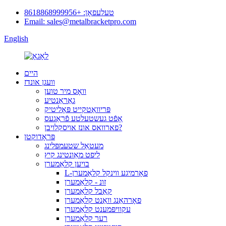
טעלעפאָן: +8618868999956
Email: sales@metalbracketpro.com
English
היים
וועגן אונדז
וואָס מיר טוען
גאַראַנטיע
פּריוואַטקייט פּאָליטיק
אָפֿט געשטעלטע פֿראַגעס
פארוואס אונז אויסקלויבן?
פּראָדוקטן
מעטאַל שטעמפּלינג
ליפט מאַונטינג קיץ
בויען קלאַמערן
L-פאָרמיגע ווינקל קלאַמערן
זונ - קלאַמערן
קאַבל קלאַמערן
פאָרהאַנג וואַנט קלאַמערן
עקוויפּמענט קלאַמערן
רער קלאַמערן