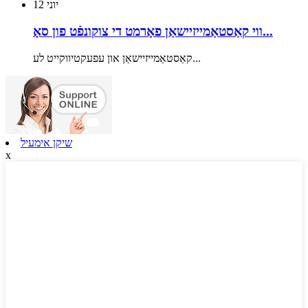
יוני
12
ווי קאַסטאַמייזיישאַן פאָרמט די צוקונפֿט פון סאָ...
קאַסטאַמייזיישאַן און עפעקטיווקייט לע...
שיקן אימעיל
x