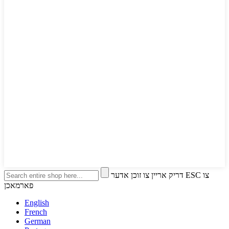
דריק אריין צו זוכן אדער ESC צו
פארמאכן
English
French
German