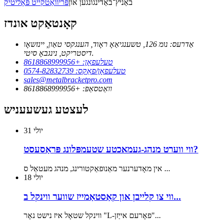
באַניץ־באַדינגונגען און
פּריוואַטקייט פּאָליטיק
קאָנטאַקט אונדז
אַדרעס: נומ 126, טשענגיאַאָ ראָוד, הענגקסי טאַון, יינזשאָו
דיסטריקט, נינגבאָ סיטי.
טעלעפאָן: +8618868999956
טעלעפאָן/פאַקס: 0574-82832739
sales@metalbracketpro.com
וואַטסאַפּ: +8618868999956
לעצטע געשעעניש
יולי
31
ווי ווערט מנהג-געמאכטע שטעמפּלונג פּראַסעסט?
אין מאָדערנער מאַנופאַקטורינג, מנהג מעטאַל ס ...
יולי
18
ווי צו קלייבן און קאַסטאַמייז שווער ווינקל ב...
ווינקל שטאָל איז נישט נאָר "L-פאָרעם אייַזן"...