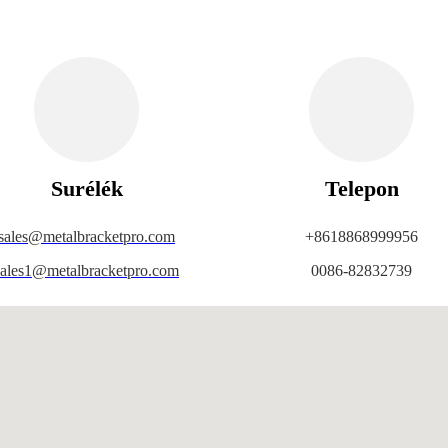
Surélék
Telepon
sales@metalbracketpro.com
+8618868999956
sales1@metalbracketpro.com
0086-82832739