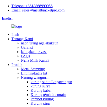
Telepon: +8618868999956
Email: sales@metalbracketpro.com
English
Imah
Tentang Kami
naon urang ngalakukeun
Garansi
kabijakan privasi
FAQs
Naha Milih Kami?
Produk
Metal Stamping
Lift ningkatna kit
Kurung wangunan
kurung sudut L ngawangun
kurung surya
Kurung kabel
Kurung témbok curtain
Parabot kurung
Kurung pipa