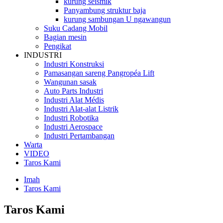
kurung seismik
Panyambung struktur baja
kurung sambungan U ngawangun
Suku Cadang Mobil
Bagian mesin
Pengikat
INDUSTRI
Industri Konstruksi
Pamasangan sareng Pangropéa Lift
Wangunan sasak
Auto Parts Industri
Industri Alat Médis
Industri Alat-alat Listrik
Industri Robotika
Industri Aerospace
Industri Pertambangan
Warta
VIDEO
Taros Kami
Imah
Taros Kami
Taros Kami