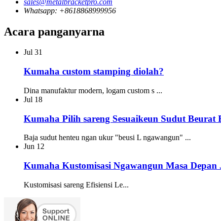
sales@metalbracketpro.com
Whatsapp: +8618868999956
Acara panganyarna
Jul
31
Kumaha custom stamping diolah?
Dina manufaktur modern, logam custom s ...
Jul
18
Kumaha Pilih sareng Sesuaikeun Sudut Beurat B
Baja sudut henteu ngan ukur "beusi L ngawangun" ...
Jun
12
Kumaha Kustomisasi Ngawangun Masa Depan J
Kustomisasi sareng Efisiensi Le...