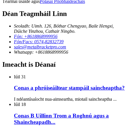
Téarmaí úsáide agus
Polasaí Príobháideachais
Déan Teagmháil Linn
Seoladh: Uimh. 126, Bóthar Chengyao, Baile Hengxi,
Dúiche Yinzhou, Cathair Ningbo.
Fón: +8618868999956
Fón/Facs: 0574-82832739
sales@metalbracketpro.com
Whatsapp: +8618868999956
Imeacht is Déanaí
Iúil
31
Conas a phróiseáiltear stampáil saincheaptha?
I ndéantúsaíocht nua-aimseartha, miotail saincheaptha ...
Iúil
18
Conas B Uillinn Trom a Roghnú agus a
Shaincheapadh...