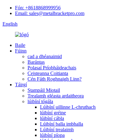
Fón: +8618868999956
Email: sales@metalbracketpro.com
English
Baile
Fúinn
cad a dhéanaimid
Barántas
Polasaí Príobháideachais
Ceisteanna Coitianta
Cén Fáth Roghnaigh Linn?
Táirgí
Stampáil Miotail
Trealamh gléasta ardaitheora
lúibíní tógála
Lúibíní uillinne L-chruthach
lúibíní gréine
lúibíní cábla
Lúibíní balla imbhalla
Lúibíní trealaimh
lúibíní píopa