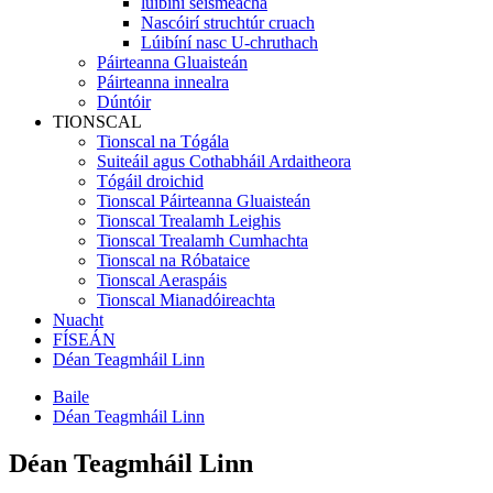
lúibíní seismeacha
Nascóirí struchtúr cruach
Lúibíní nasc U-chruthach
Páirteanna Gluaisteán
Páirteanna innealra
Dúntóir
TIONSCAL
Tionscal na Tógála
Suiteáil agus Cothabháil Ardaitheora
Tógáil droichid
Tionscal Páirteanna Gluaisteán
Tionscal Trealamh Leighis
Tionscal Trealamh Cumhachta
Tionscal na Róbataice
Tionscal Aeraspáis
Tionscal Mianadóireachta
Nuacht
FÍSEÁN
Déan Teagmháil Linn
Baile
Déan Teagmháil Linn
Déan Teagmháil Linn