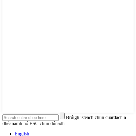
Brúigh isteach chun cuardach a
dhéanamh nó ESC chun dúnadh
English