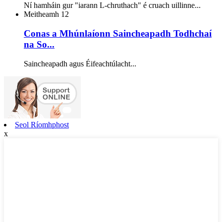
Ní hamháin gur "iarann L-chruthach" é cruach uillinne...
Meitheamh
12
Conas a Mhúnlaíonn Saincheapadh Todhchaí
na So...
Saincheapadh agus Éifeachtúlacht...
Seol Ríomhphost
x