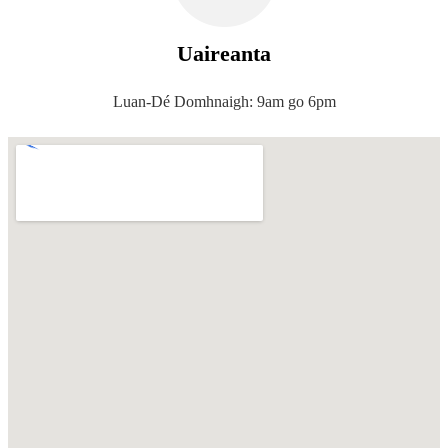
Uaireanta
Luan-Dé Domhnaigh: 9am go 6pm