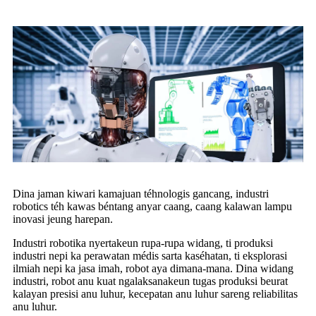
Dina jaman kiwari kamajuan téhnologis gancang, industri
robotics téh kawas béntang anyar caang, caang kalawan lampu
inovasi jeung harepan.
Industri robotika nyertakeun rupa-rupa widang, ti produksi
industri nepi ka perawatan médis sarta kaséhatan, ti eksplorasi
ilmiah nepi ka jasa imah, robot aya dimana-mana. Dina widang
industri, robot anu kuat ngalaksanakeun tugas produksi beurat
kalayan presisi anu luhur, kecepatan anu luhur sareng reliabilitas
anu luhur.