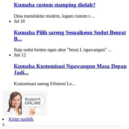
Kumaha custom stamping diolah?
Dina manufaktur modern, logam custom s ...
Jul
18
Kumaha Pilih sareng Sesuaikeun Sudut Beurat
B...
Baja sudut henteu ngan ukur "beusi L ngawangun" ...
Jun
12
Kumaha Kustomisasi Ngawangun Masa Depan
Jadi...
Kustomisasi sareng Efisiensi Le...
Kirim surélék
x