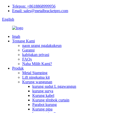
Telepon: +8618868999956
Email: sales@metalbracketpro.com
English
Imah
Tentang Kami
naon urang ngalakukeun
Garansi
kabijakan privasi
FAQs
Naha Milih Kami?
Produk
Metal Stamping
Lift ningkatna kit
Kurung wangunan
kurung sudut L ngawangun
kurung surya
Kurung kabel
Kurung témbok curtain
Parabot kurung
Kurung pipa