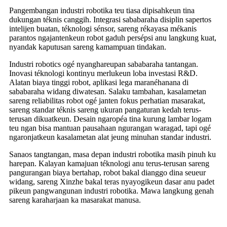
Pangembangan industri robotika teu tiasa dipisahkeun tina
dukungan téknis canggih. Integrasi sababaraha disiplin sapertos
intelijen buatan, téknologi sénsor, sareng rékayasa mékanis
parantos ngajantenkeun robot gaduh persépsi anu langkung kuat,
nyandak kaputusan sareng kamampuan tindakan.
Industri robotics ogé nyanghareupan sababaraha tantangan.
Inovasi téknologi kontinyu merlukeun loba investasi R&D.
Alatan biaya tinggi robot, aplikasi lega maranéhanana di
sababaraha widang diwatesan. Salaku tambahan, kasalametan
sareng reliabilitas robot ogé janten fokus perhatian masarakat,
sareng standar téknis sareng ukuran pangaturan kedah terus-
terusan dikuatkeun. Desain ngaropéa tina kurung lambar logam
teu ngan bisa mantuan pausahaan ngurangan waragad, tapi ogé
ngaronjatkeun kasalametan alat jeung minuhan standar industri.
Sanaos tangtangan, masa depan industri robotika masih pinuh ku
harepan. Kalayan kamajuan téknologi anu terus-terusan sareng
pangurangan biaya bertahap, robot bakal dianggo dina seueur
widang, sareng Xinzhe bakal teras nyayogikeun dasar anu padet
pikeun pangwangunan industri robotika. Mawa langkung genah
sareng karaharjaan ka masarakat manusa.