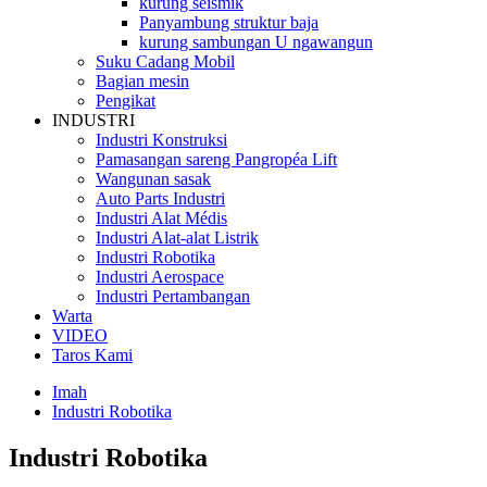
kurung seismik
Panyambung struktur baja
kurung sambungan U ngawangun
Suku Cadang Mobil
Bagian mesin
Pengikat
INDUSTRI
Industri Konstruksi
Pamasangan sareng Pangropéa Lift
Wangunan sasak
Auto Parts Industri
Industri Alat Médis
Industri Alat-alat Listrik
Industri Robotika
Industri Aerospace
Industri Pertambangan
Warta
VIDEO
Taros Kami
Imah
Industri Robotika
Industri Robotika