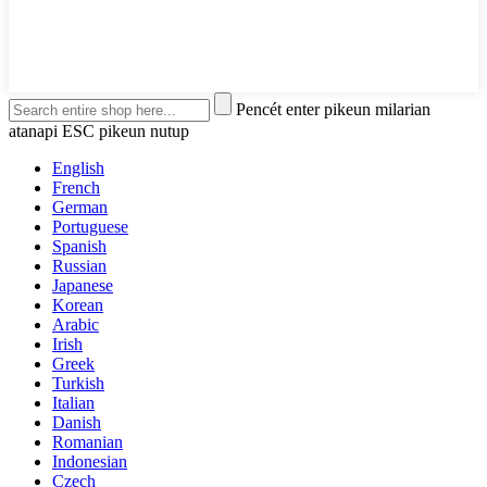
Pencét enter pikeun milarian
atanapi ESC pikeun nutup
English
French
German
Portuguese
Spanish
Russian
Japanese
Korean
Arabic
Irish
Greek
Turkish
Italian
Danish
Romanian
Indonesian
Czech