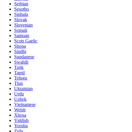
Serbian
Sesotho
Sinhala
Slovak
Slovenian
Somali
Samoan
Scots Gaelic
Shona
Sindhi
Sundanese
Swahili
Tajik
Tamil
Telugu
Thai
Ukrainian
Urdu
Uzbek
Vietnamese
Welsh
Xhosa
Yiddish
Yoruba
Zulu