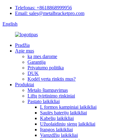
Telefonas: +8618868999956
Email: sales@metalbracketpro.com
English
Pradžia
Apie mus
ką mes darome
Garantija
Privatumo politika
DUK
Kodėl verta rinktis mus?
Produktai
Metalo štampavimas
Liftų tvirtinimo rinkiniai
Pastato laikikliai
L formos kampiniai laikikliai
Saulės baterijų laikikliai
Kabelių laikikliai
Užuolaidinių sienų laikikliai
Įrangos laikikliai
Vamzdžių laikikliai