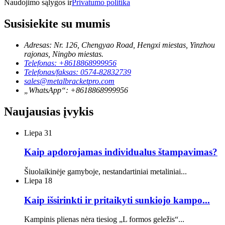
Naudojimo sąlygos ir
Privatumo politika
Susisiekite su mumis
Adresas: Nr. 126, Chengyao Road, Hengxi miestas, Yinzhou
rajonas, Ningbo miestas.
Telefonas: +8618868999956
Telefonas/faksas: 0574-82832739
sales@metalbracketpro.com
„WhatsApp“: +8618868999956
Naujausias įvykis
Liepa
31
Kaip apdorojamas individualus štampavimas?
Šiuolaikinėje gamyboje, nestandartiniai metaliniai...
Liepa
18
Kaip išsirinkti ir pritaikyti sunkiojo kampo...
Kampinis plienas nėra tiesiog „L formos geležis“...