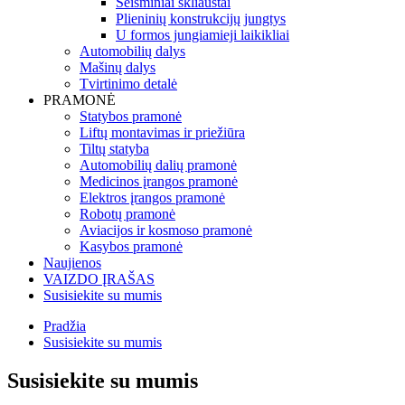
Seisminiai skliaustai
Plieninių konstrukcijų jungtys
U formos jungiamieji laikikliai
Automobilių dalys
Mašinų dalys
Tvirtinimo detalė
PRAMONĖ
Statybos pramonė
Liftų montavimas ir priežiūra
Tiltų statyba
Automobilių dalių pramonė
Medicinos įrangos pramonė
Elektros įrangos pramonė
Robotų pramonė
Aviacijos ir kosmoso pramonė
Kasybos pramonė
Naujienos
VAIZDO ĮRAŠAS
Susisiekite su mumis
Pradžia
Susisiekite su mumis
Susisiekite su mumis