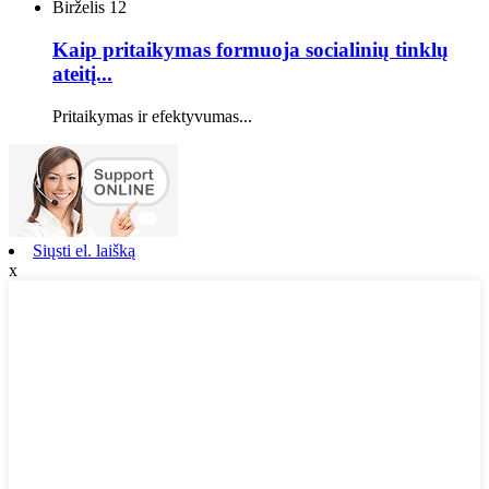
Birželis
12
Kaip pritaikymas formuoja socialinių tinklų
ateitį...
Pritaikymas ir efektyvumas...
Siųsti el. laišką
x