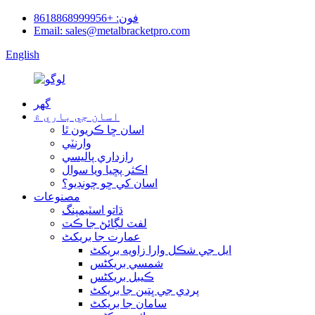
فون: +8618868999956
Email: sales@metalbracketpro.com
English
گھر
اسان جي باري ۾
اسان ڇا ڪريون ٿا
وارنٽي
رازداري پاليسي
اڪثر پڇيا ويا سوال
اسان کي ڇو چونڊيو؟
مصنوعات
ڌاتو اسٽيمپنگ
لفٽ لڳائڻ جا ڪٽ
عمارت جا بریکٹ
ايل جي شڪل وارا زاويه بریکٹ
شمسي بریکٹس
ڪيبل بریکٹس
پردي جي ڀتين جا بریکٹ
سامان جا بریکٹ