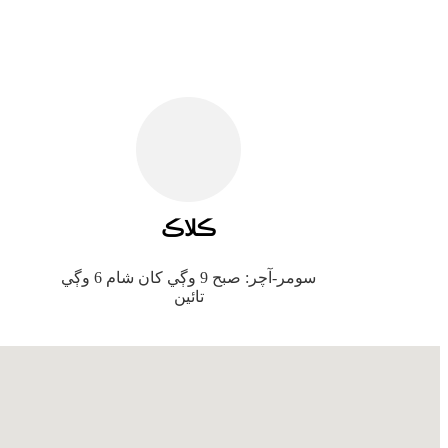
ڪلاڪ
سومر-آچر: صبح 9 وڳي کان شام 6 وڳي
تائين