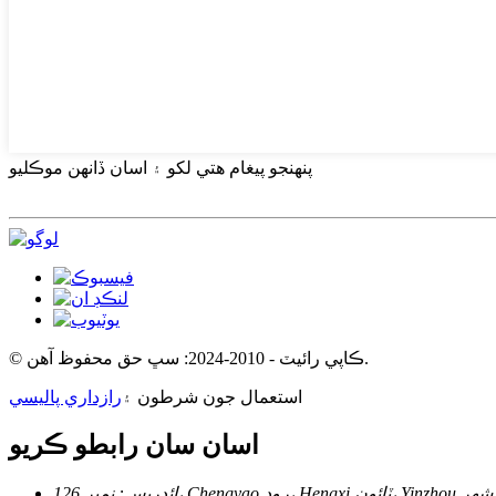
پنهنجو پيغام هتي لکو ۽ اسان ڏانهن موڪليو
© ڪاپي رائيٽ - 2010-2024: سڀ حق محفوظ آهن.
استعمال جون شرطون ۽
رازداري پاليسي
اسان سان رابطو ڪريو