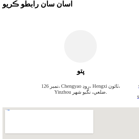
اسان سان رابطو ڪريو
پتو
نمبر 126، Chengyao روڊ، Hengxi ٽائون،
Yinzhou ضلعي، نگبو شهر.