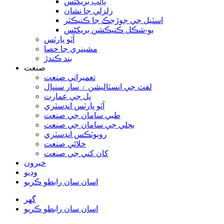
پائپ بریکٹس
زلزلي جا نشان
اسٽيل جي جوڙجڪ جا ڪنيڪٽر
يو-شڪل ڪنيڪشن بریکٹس
آٽو پارٽس
مشينري جا حصا
بند ڪندڙ
صنعت
تعميراتي صنعت
لفٽ جي انسٽاليشن ۽ سار سنڀال
پل جي عمارت
آٽو پارٽس انڊسٽري
طبي سامان جي صنعت
بجلي جي سامان جي صنعت
روبوٽڪس انڊسٽري
خلائي صنعت
کان کني جي صنعت
خبرون
وڊيو
اسان سان رابطو ڪريو
گھر
اسان سان رابطو ڪريو