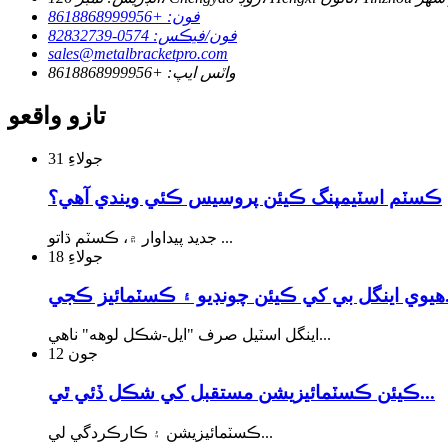
فون: +8618868999956
فون/فيڪس: 0574-82832739
sales@metalbracketpro.com
واٽس ايپ: +8618868999956
تازو واقعو
جولاءِ
31
ڪسٽم اسٽيمپنگ ڪيئن پروسيس ڪئي ويندي آهي؟
جديد پيداوار ۾، ڪسٽم ڌاتو ...
جولاءِ
18
يز ڪجي...
اينگل اسٽيل صرف "ايل-شڪل لوهه" ناهي...
جون
12
ڪيئن ڪسٽمائيزيشن مستقبل کي شڪل ڏئي ٿي...
ڪسٽمائيزيشن ۽ ڪارڪردگي لي...