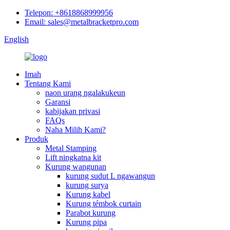
Telepon: +8618868999956
Email: sales@metalbracketpro.com
English
Imah
Tentang Kami
naon urang ngalakukeun
Garansi
kabijakan privasi
FAQs
Naha Milih Kami?
Produk
Metal Stamping
Lift ningkatna kit
Kurung wangunan
kurung sudut L ngawangun
kurung surya
Kurung kabel
Kurung témbok curtain
Parabot kurung
Kurung pipa