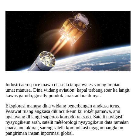
Industri aerospace mawa cita-cita tanpa wates sareng impian
umat manusa. Dina widang aviation, kapal terbang soar ka langit
kawas garuda, greatly pondok jarak antara dunya.
Éksplorasi manusa dina widang penerbangan angkasa terus.
Pesawat ruang angkasa diluncurkeun ku rokét pamawa, anu
ngalayang di langit sapertos komodo raksasa. Satelit navigasi
nyayogikeun arah, satelit météorologi nyayogikeun data ramalan
cuaca anu akurat, sareng satelit komunikasi ngagampangkeun
pangiriman instan inpormasi global.