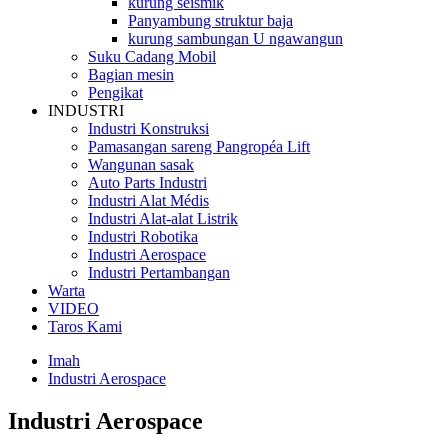
kurung seismik
Panyambung struktur baja
kurung sambungan U ngawangun
Suku Cadang Mobil
Bagian mesin
Pengikat
INDUSTRI
Industri Konstruksi
Pamasangan sareng Pangropéa Lift
Wangunan sasak
Auto Parts Industri
Industri Alat Médis
Industri Alat-alat Listrik
Industri Robotika
Industri Aerospace
Industri Pertambangan
Warta
VIDEO
Taros Kami
Imah
Industri Aerospace
Industri Aerospace