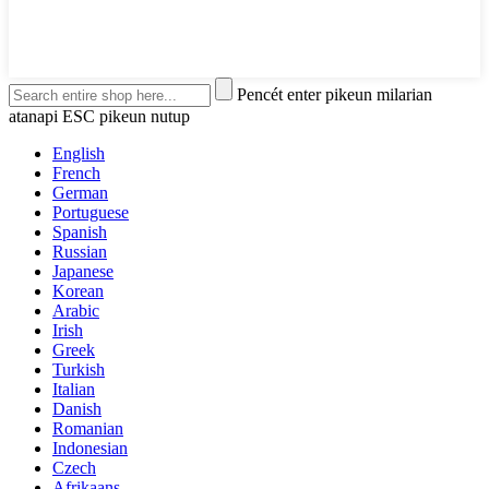
Pencét enter pikeun milarian
atanapi ESC pikeun nutup
English
French
German
Portuguese
Spanish
Russian
Japanese
Korean
Arabic
Irish
Greek
Turkish
Italian
Danish
Romanian
Indonesian
Czech
Afrikaans