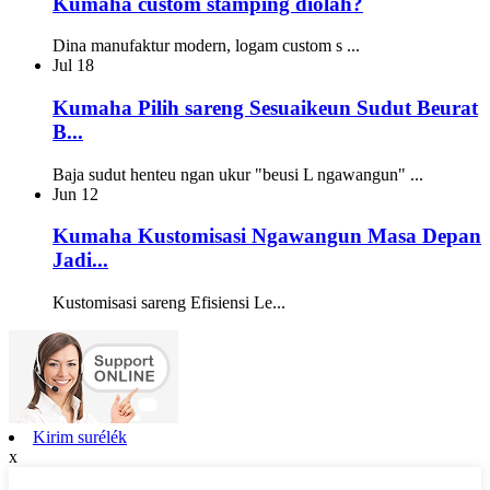
Kumaha custom stamping diolah?
Dina manufaktur modern, logam custom s ...
Jul
18
Kumaha Pilih sareng Sesuaikeun Sudut Beurat
B...
Baja sudut henteu ngan ukur "beusi L ngawangun" ...
Jun
12
Kumaha Kustomisasi Ngawangun Masa Depan
Jadi...
Kustomisasi sareng Efisiensi Le...
Kirim surélék
x