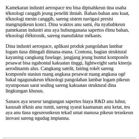
Kamekaran industri aerospace teu bisa dipisahkeun tina usaha
téknologi canggih jeung peneliti ilmiah. Bahan-bahan anu kuat,
téknologi mesin canggih, sareng sistem navigasi presisi
mangrupikeun konci. Dina waktos anu sami, éta nyababkeun
pamekaran industri anu aya hubunganana sapertos élmu bahan,
téknologi éléktronik, sareng manufaktur mékanis.
Dina industri aerospace, aplikasi produk pangolahan lambar
logam tiasa ditingali dimana-mana. Contona, bagian struktural
kayaning cangkang fuselage, jangjang jeung buntut komponén
pesawat bisa ngahontal kakuatan tinggi, lightweight sarta kinerja
aerodinamis alus. Cangkang satelit, fairing rokét sareng
komponén stasiun ruang angkasa pesawat ruang angkasa ogé
bakal ngagunakeun téknologi pangolahan lambar logam pikeun
nyumponan sarat sealing sareng kakuatan struktural dina
lingkungan khusus.
Sanaos aya seueur tangtangan sapertos biaya R&D anu luhur,
kasusah téknis anu rumit, sareng syarat kaamanan anu ketat, teu
aya anu tiasa ngeureunkeun tekad umat manusa pikeun teraskeun
inovasi sareng ngudag impianna.