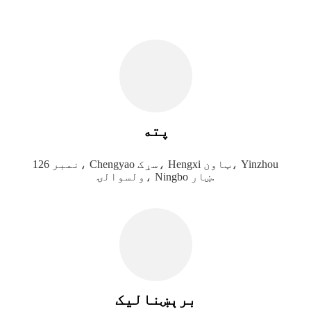
پته
نمبر 126، Chengyao سړک، Hengxi ټاون، Yinzhou
ولسوالۍ، Ningbo ښار.
برېښنالیک