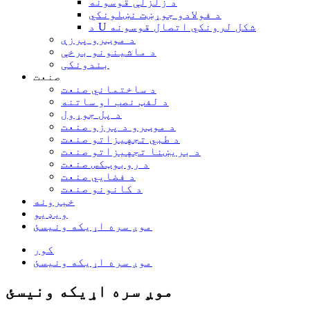
د زلزلې قوسونه
د فولادو جوړښت نښلونکي
د U شکل لرونکي اتصال قوسونه
د موټرو پرزې
د ماشینونو برخې
بندونکی
صنعت
د ساختماني صنعت
د لفټ نصب او ساتنه
د پل جوړول
د موټرو د پرزو صنعت
د طبي تجهیزاتو صنعت
د بریښنا تجهیزاتو صنعت
د روبوټکس صنعت
د فضايي صنعت
د کانونو صنعت
خبرونه
ویډیو
موږ سره اړیکه ونیسئ
کور
موږ سره اړیکه ونیسئ
موږ سره اړیکه ونیسئ