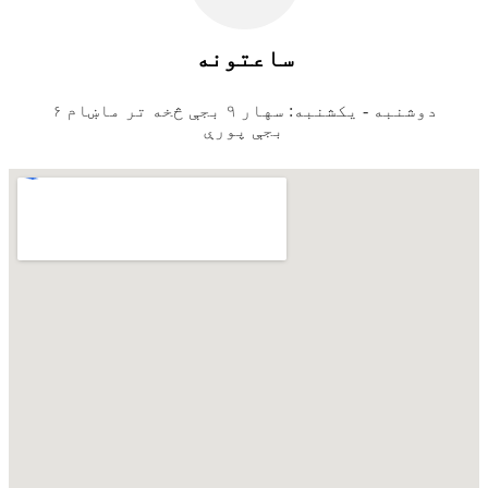
ساعتونه
دوشنبه - یکشنبه: سهار ۹ بجې څخه تر ماښام ۶
بجې پورې