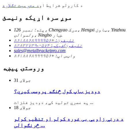
د کارولو شرایط او
د محرمیت تګلاره
موږ سره اړیکه ونیسئ
پته: نمبر 126، Chengyao سړک، Hengxi ټاون، Yinzhou
ولسوالۍ، Ningbo ښار.
تلیفون: +۸۶۱۸۸۶۸۹۹۹۹۵۶
تلیفون/فیکس: ۰۵۷۴-۸۲۸۳۲۷۳۹
sales@metalbracketpro.com
واټس اپ: +۸۶۱۸۸۶۸۹۹۹۹۵۶
وروستۍ پیښه
جولای
31
دودیز ټاپ کول څنګه پروسس کیږي؟
په عصري تولید کې، دودیز فلزات ...
جولای
18
د درنې زاویې بی غوره کولو او تنظیم کولو
څرنګوالی ...