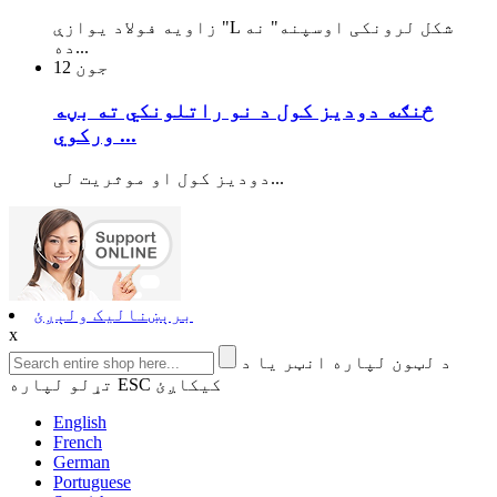
زاویه فولاد یوازې "L شکل لرونکی اوسپنه" نه
ده...
جون
12
څنګه دودیز کول د نو راتلونکي ته بڼه
ورکوي ...
دودیز کول او موثریت لی...
برېښنالیک ولېږئ
x
د لټون لپاره انټر یا د
تړلو لپاره ESC کیکاږئ
English
French
German
Portuguese