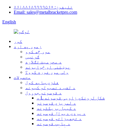
تلیفون: +۸۶۱۸۸۶۸۹۹۹۹۵۶
Email: sales@metalbracketpro.com
English
کور
زموږ په اړه
موږ څه کوو
ګرنټی
د محرمیت تګلاره
پوښتنې او ځوابونه
ولې موږ غوره کوو؟
محصولات
فلزي ټاپه کول
د لفټ د نصبولو کټونه
د قوسونو جوړول
د L شکل لرونکي زاویې قوسونه
د لمریزې قوسونو
د کیبل بریکٹونه
د پردې دیوال قوسونه
د تجهیزاتو قوسونه
د پایپ قوسونه