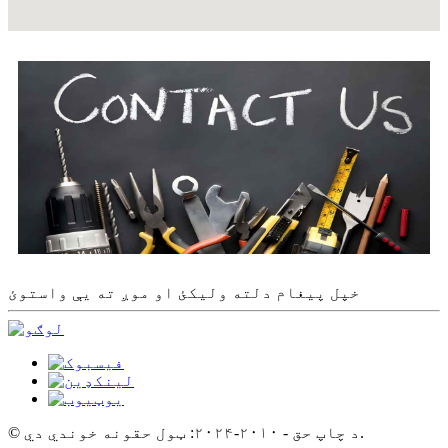
خپل پیغام دلته ولیکئ او موږ ته یې واستوئ
© د چاپ حق - ۲۰۱۰-۲۰۲۴: ټول حقونه خوندي دي.