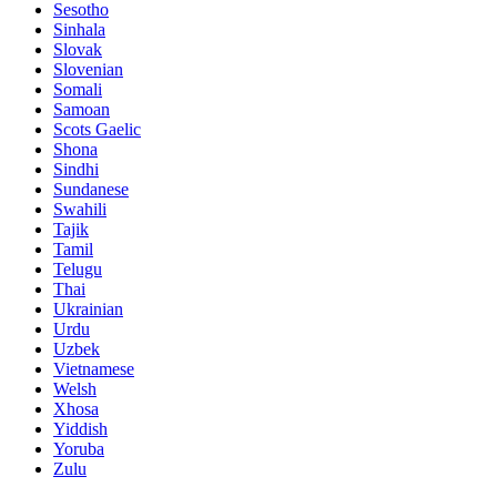
Sesotho
Sinhala
Slovak
Slovenian
Somali
Samoan
Scots Gaelic
Shona
Sindhi
Sundanese
Swahili
Tajik
Tamil
Telugu
Thai
Ukrainian
Urdu
Uzbek
Vietnamese
Welsh
Xhosa
Yiddish
Yoruba
Zulu