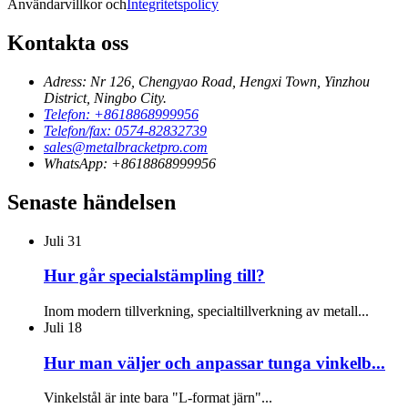
Användarvillkor och
Integritetspolicy
Kontakta oss
Adress: Nr 126, Chengyao Road, Hengxi Town, Yinzhou
District, Ningbo City.
Telefon: +8618868999956
Telefon/fax: 0574-82832739
sales@metalbracketpro.com
WhatsApp: +8618868999956
Senaste händelsen
Juli
31
Hur går specialstämpling till?
Inom modern tillverkning, specialtillverkning av metall...
Juli
18
Hur man väljer och anpassar tunga vinkelb...
Vinkelstål är inte bara "L-format järn"...