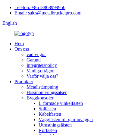
Telefon: +8618868999956
Email: sales@metalbracketpro.com
English
Hem
Om oss
vad vi gör
Garanti
Integritetspolicy
Vanliga frågor
Varför välja oss?
Produkter
Metallstämpning
Hissmonteringssatser
Byggkonsoler
L-formade vinkelfästen
Solfästen
Kabelfästen
Väggfästen för gardinväggar
Utrustningsfästen
Rörfästen