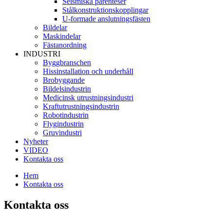
Seismiska parenteser
Stålkonstruktionskopplingar
U-formade anslutningsfästen
Bildelar
Maskindelar
Fästanordning
INDUSTRI
Byggbranschen
Hissinstallation och underhåll
Brobyggande
Bildelsindustrin
Medicinsk utrustningsindustri
Kraftutrustningsindustrin
Robotindustrin
Flygindustrin
Gruvindustri
Nyheter
VIDEO
Kontakta oss
Hem
Kontakta oss
Kontakta oss