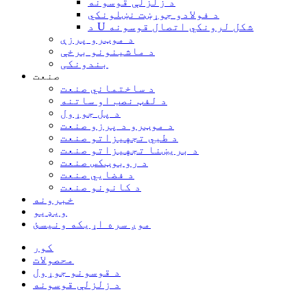
د زلزلې قوسونه
د فولادو جوړښت نښلونکي
د U شکل لرونکي اتصال قوسونه
د موټرو پرزې
د ماشینونو برخې
بندونکی
صنعت
د ساختماني صنعت
د لفټ نصب او ساتنه
د پل جوړول
د موټرو د پرزو صنعت
د طبي تجهیزاتو صنعت
د بریښنا تجهیزاتو صنعت
د روبوټکس صنعت
د فضايي صنعت
د کانونو صنعت
خبرونه
ویډیو
موږ سره اړیکه ونیسئ
کور
محصولات
د قوسونو جوړول
د زلزلې قوسونه