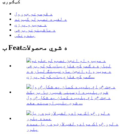
کټګورۍ
د قوسونو جوړول
د لفټ د نصبولو کټونه
د موټرو پرزې
د ماشینونو برخې
بندونکی
ب Featه شوي محصولات
د موټرو او انجن ماونټینګ لپاره د
ګمرکي فلزي ټاپ کولو پرزې...
د چت څراغ پلیټ د کمان په شکل ځړول
شوی پلیټ اوسپنه هغه ...
د لوړ ځواک موادو لفټ لارښود ریل عمده
پلور