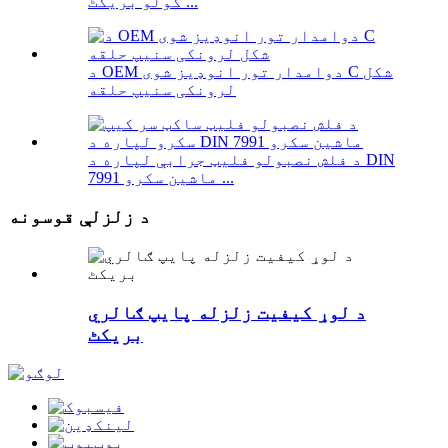
کولو بریکٹ ...
د OEM دوامدار تور انوډیز شوی C شکل
لرونکی سنیپ حلقه
د فلش نصبولو فلیټ جرابې لپاره د DIN
7991 ماشین سکرو ...
د زلزلې قوسونه
د لوړ کیفیت زلزله پایپ ګالري
بریکٹ