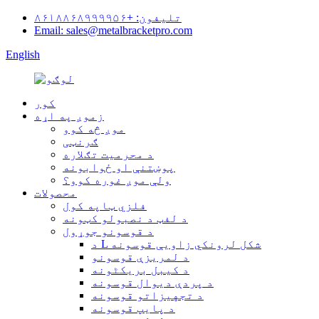
تلیفون: +۸۶۱۸۸۶۸۹۹۹۹۵۶
Email: sales@metalbracketpro.com
English
کور
زموږ په اړه
موږ څه کوو
ګرنټی
د محرمیت تګلاره
پوښتنې او ځوابونه
ولې موږ غوره کوو؟
محصولات
فلزي ټاپه کول
د لفټ د نصبولو کټونه
د قوسونو جوړول
د L شکل لرونکي زاویې قوسونه
د لمریزې قوسونو
د کیبل بریکٹونه
د پردې دیوال قوسونه
د تجهیزاتو قوسونه
د پایپ قوسونه