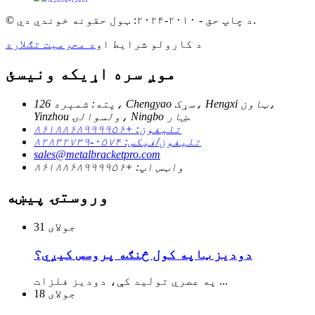
© د چاپ حق - ۲۰۱۰-۲۰۲۴: ټول حقونه خوندي دي.
د کارولو شرایط او
د محرمیت تګلاره
موږ سره اړیکه ونیسئ
پته: شمېره 126، Chengyao سړک، Hengxi ټاون،
Yinzhou ولسوالۍ، Ningbo ښار.
تلیفون: +۸۶۱۸۸۶۸۹۹۹۹۵۶
تلیفون/فیکس: ۰۵۷۴-۸۲۸۳۲۷۳۹
sales@metalbracketpro.com
واټس اپ: +۸۶۱۸۸۶۸۹۹۹۹۵۶
وروستۍ پیښه
جولای
31
دودیز ټاپه کول څنګه پروسس کیږي؟
په عصري تولید کې، دودیز فلزات ...
جولای
18