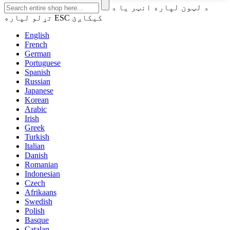
د لټون لپاره انټر یا د
تړلو لپاره ESC کیکاږئ
English
French
German
Portuguese
Spanish
Russian
Japanese
Korean
Arabic
Irish
Greek
Turkish
Italian
Danish
Romanian
Indonesian
Czech
Afrikaans
Swedish
Polish
Basque
Catalan