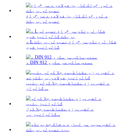
د لوړ ځواک کاربن فولادو د سر څراغ
نصبولو بریکٹ
د L شکل لرونکي سر څراغ نصبولو بریکٹ
ګالوانیز شوی
د DIN 912 مسدس ساکټ سر سکرو
د لفټ پرزې مقناطیسي جلا کولو پلیټ
ګالوان ...
د لفټ پرزې مقناطیسي جلا کول
ګالوانیز پی...