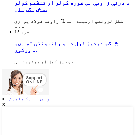
د درنې زاویې بی غوره کولو او تنظیم کولو
څرنګوالی ...
زاویه فولاد یوازې "L شکل لرونکی اوسپنه" نه
ده...
جون
12
څنګه دودیز کول د نو راتلونکي ته بڼه
ورکوي ...
دودیز کول او موثریت لی...
برېښنالیک ولېږئ
x