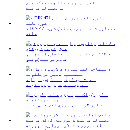
د لفټ لپاره د شاک جذبونکي پیډ
نصبولو بریکٹ ...
د DIN 471 معیاري شافټ بهرنۍ ساتل شوې
حلقه
د ۳۰۴ سټینلیس سټیل داخلي او بهرني
غاښونو مینځونکي
د هیتاچي لپاره د لارښود ریل د
سټینلیس سټیل بریکٹونه ...
د لوړ قوت لفټ پرزې لفټ لارښود را ...
د لفټ پرزو د تالار دروازې د پورته