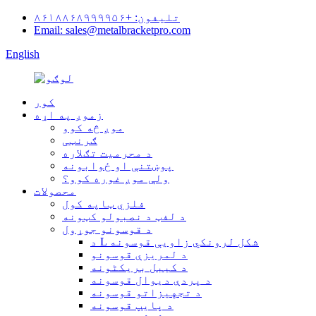
تلیفون: +۸۶۱۸۸۶۸۹۹۹۹۵۶
Email: sales@metalbracketpro.com
English
کور
زموږ په اړه
موږ څه کوو
ګرنټی
د محرمیت تګلاره
پوښتنې او ځوابونه
ولې موږ غوره کوو؟
محصولات
فلزي ټاپه کول
د لفټ د نصبولو کټونه
د قوسونو جوړول
د L شکل لرونکي زاویې قوسونه
د لمریزې قوسونو
د کیبل بریکٹونه
د پردې دیوال قوسونه
د تجهیزاتو قوسونه
د پایپ قوسونه