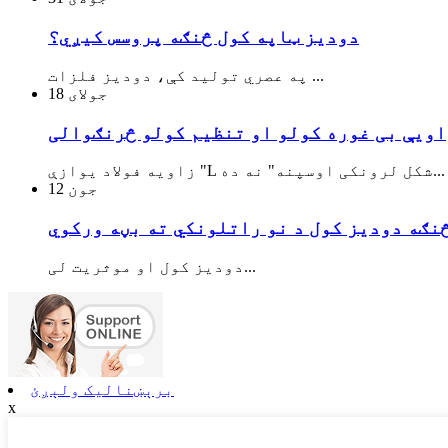
دودیز ټاپه کول څنګه پروسس کیږي؟
په عصري تولید کې، دودیز فلزات ...
جولای
18
زاویه فولاد یوازې "L شکل لرونکی اوسپنه" نه ده...
جون
12
دودیز کول او موثریت لی...
برېښنالیک ولېږئ
x