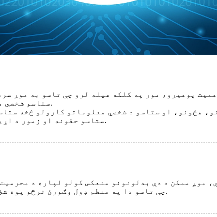
میت پوهیږو، موږ په کلکه هیله لرو چې تاسو به موږ سره
ستاسو شخصي معلوماتو ته ډیر اهمیت ورکړو او ساتنه به یې وکړو.
و، هڅونو، او ستاسو د شخصي معلوماتو کارولو څخه ستاس
ستاسو حقونه او زموږ د اړیکو معلومات به په روښانه توګه تاسو ته وړاندې شي.
، موږ ممکن د دې بدلونونو منعکس کولو لپاره د محرمیت 
چې تاسو دا په منظم ډول وګورئ ترڅو پوه شئ چې زینژ ستاسو شخصي معلومات څنګه ساتي او کاروي.