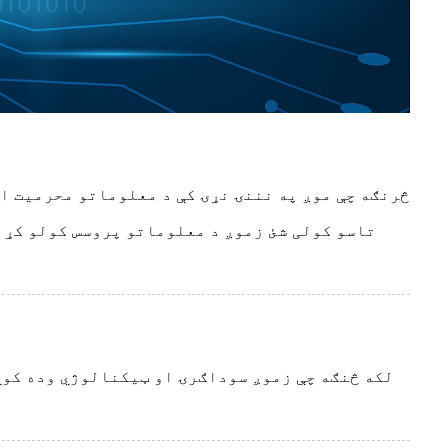
څرنګه چې موږ په نننۍ نړۍ کې د معلوماتو محرمیت اه
تاسو کولی شئ زموږ د معلوماتو پروسس کولو کړن
لکه څنګه چې زموږ سوداګرۍ او ټیکنالوژي وده کوي