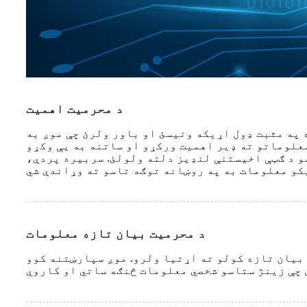
د محرمیت اهمیت
 په مثبت ډول اړیکه ونیسئ او باور ولرئ چې موږ به
و د ګټې اخیستنې لنډیز دلته ولولئ. سربیره پردې،
د محرمیت بیان تازه معلومات
بیان تازه کولو ته اړتیا ولرو. موږ سپارښتنه کوو