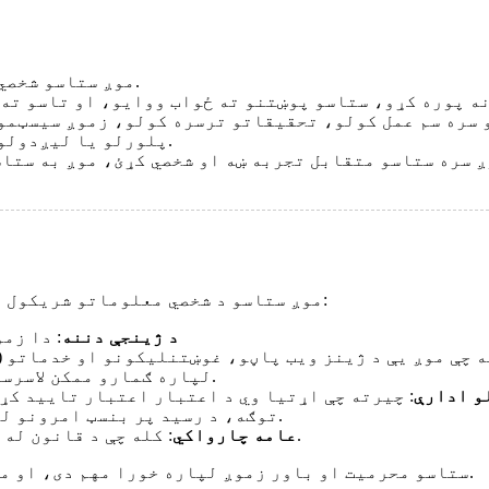
موږ ستاسو شخصي معلومات (د هر ډول حساس معلوماتو په ګډون) کاروو.
 سره سم عمل کولو، تحقیقاتو ترسره کولو، زموږ سیسټمو
پلورلو یا لیږدولو، او زموږ د قانوني حقونو کارولو لپاره هم کاروو.
موږ ستاسو د شخصي معلوماتو شریکول محدودوو او یوازې په ځانګړو شرایطو کې یې شریکوو:
● د ژینجې دننه
: دا زم
ه چې موږ یې د ژینز ویب پاڼو، غوښتنلیکونو او خدماتو 
لپاره ګمارو ممکن لاسرسی ولري، مګر باید مناسب محافظتي اقدامات پلي کړي.
و ادارې
: چیرته چې اړتیا وي د اعتبار اعتبار تایید کړئ
توګه، د رسید پر بنسټ امرونو لپاره)، لکه څنګه چې د قانون لخوا اجازه ورکړل شوې.
: کله چې د قانون له مخې د قانوني مکلفیتونو سره سم عمل کول اړین وي.
● عامه چارواکي
ستاسو محرمیت او باور زموږ لپاره خورا مهم دی، او موږ هر وخت ستاسو د شخصي معلوماتو ساتنې ته ژمن یو.