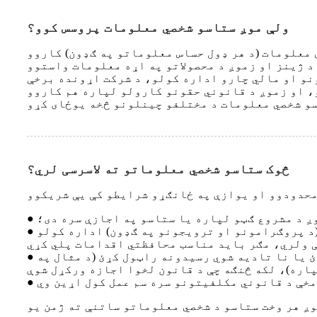
ولې موږ ستاسو شخصي معلومات پروسس کوو؟
نو او مالي چارو اداره کولو، د شرکت اړونده برخې
څوک ستاسو شخصي معلوماتو ته لاسرسی لري؟
وږ د مشروع ګټو لپاره یا ستاسو په اجازې سره دی؛
(د پروګرامونو او ترویجونو په ګډون) اداره کولو
 یا نا تادیه شوي رسیدونه راټول کړئ (د مثال په