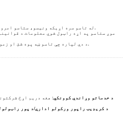
له تاسو سره اړیکه ونیسو، ستاسو امرونه پوره کړو، ستاسو پوښتنو ته ځواب ووایو، او تاسو ته د ژینز او زموږ د محصولاتو په اړه معلومات واستوو.
موږ ستاسو په اړه راټول شوي معلومات د قوانینو
د دې لپاره چې تاسو ښه پوه شئ او زموږ سره ستاسو متقابل تجربه ښه او شخصي کړئ، موږ به ستاسو شخصي معلومات د مختلفو چینلونو څخه یوځای کړو.
● د خدماتو وړاندې کوونکي
: هغه دریم اړخ شرکتون
● د کریډیټ راپور ورکولو ادارې/د پور راټولول