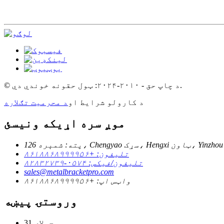
© د چاپ حق - ۲۰۱۰-۲۰۲۴: ټول حقونه خوندي دي.
د کارولو شرایط او
د محرمیت تګلاره
موږ سره اړیکه ونیسئ
تلیفون: +۸۶۱۸۸۶۸۹۹۹۹۵۶
تلیفون/فیکس: ۰۵۷۴-۸۲۸۳۲۷۳۹
sales@metalbracketpro.com
واټس اپ: +۸۶۱۸۸۶۸۹۹۹۹۵۶
وروستۍ پیښه
جولای
31