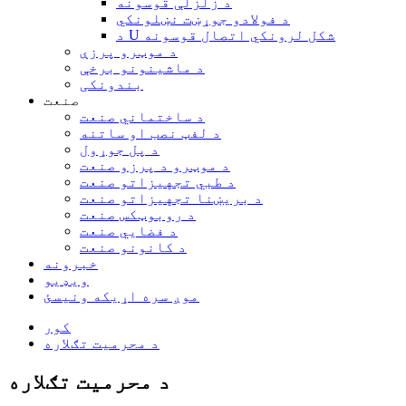
د زلزلې قوسونه
د فولادو جوړښت نښلونکي
د U شکل لرونکي اتصال قوسونه
د موټرو پرزې
د ماشینونو برخې
بندونکی
صنعت
د ساختماني صنعت
د لفټ نصب او ساتنه
د پل جوړول
د موټرو د پرزو صنعت
د طبي تجهیزاتو صنعت
د بریښنا تجهیزاتو صنعت
د روبوټکس صنعت
د فضايي صنعت
د کانونو صنعت
خبرونه
ویډیو
موږ سره اړیکه ونیسئ
کور
د محرمیت تګلاره
د محرمیت تګلاره