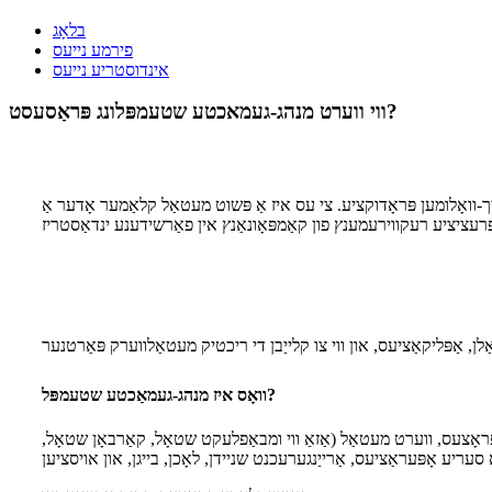
בלאָג
פירמע נייעס
אינדוסטריע נייעס
ווי ווערט מנהג-געמאכטע שטעמפּלונג פּראַסעסט?
-וואָלומען פּראָדוקציע. צי עס איז אַ פּשוט מעטאַל קלאַמער אָדער אַ
וואָס איז מנהג-געמאַכטע שטעמפּל?
ראָצעס, ווערט מעטאַל (אַזאַ ווי ומבאַפלעקט שטאָל, קאַרבאָן שטאָל,