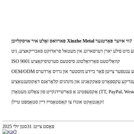
פארוואס זאָלט איר אויסקלײַבן Xinzhe Metal ווי אײַער פּאַרטנער?
ISO 9001 קוואַליטעט פאַרוואַלטונג סיסטעם סערטיפיקאַציע
נעלע ענטפער צייטן פֿאַר ביידע מוסטער און גרויס אָרדערס
יקע עקספּאָרט פּאַקקאַגינג און מינהגים קלאָראַנס דאָקומענטאַציע
קאָנטאַקט אונדז צו קאַסטאַמייז דיין סטאַמפּט טיילן!
פּאָסט צייט: 31סטן יולי 2025