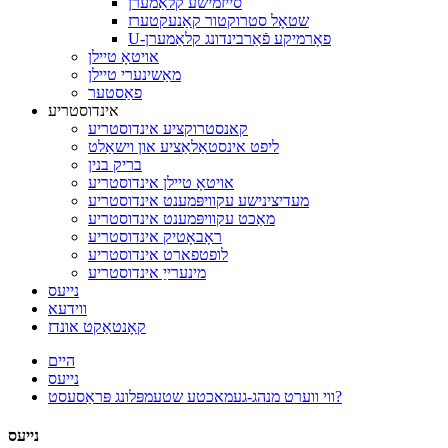
סייזמישע קלאַמערן
שטאָל סטרוקטור קאַנעקטערז
U-פאָרמיקע פֿאַרבינדונג קלאַמערן
אויטאָ טיילן
מאַשינערי טיילן
פאַסטער
אינדוסטריע
קאנסטרוקציע אינדוסטריע
ליפט אינסטאַלאַציע און וישאַלט
בריק בנין
אויטאָ טיילן אינדוסטריע
מעדיצינישע עקוויפּמענט אינדוסטריע
מאַכט עקוויפּמענט אינדוסטריע
ראָבאָטיק אינדוסטריע
לופטפארט אינדוסטריע
מינערייַ אינדוסטריע
נייעס
ווידעא
קאָנטאַקט אונדז
היים
נייעס
ווי ווערט מנהג-געמאכטע שטעמפּלונג פּראַסעסט?
נייעס