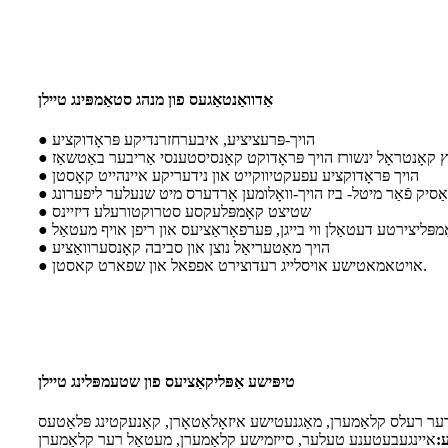
אַדוואַנטאַגעס פון מנהג סטאַמפּינג טיילן
● הויך-פּרעציציע, איבערחזרנדיקע פּראָדוקציע
● הויך פּראָדוקציע עפעקטיווקייט און נידעריקע איינהייט קאָסטן
● שטיצט קאָמפּלעקסע סטרוקטורעלע דיזיינס
● הויך מאַטעריאַל נוצן און סביבה קאָנסערוואַציע
● אויטאמאטישע אויסלייג רעדוצירט אפפאל און שפארט קאסטן.
טיפּישע אַפּליקאַציעס פון שטעמפּלינג טיילן
ער רעלס קלאַמערן, מאַגנעטישע איזאָלאַטאָרן, קאַנעקטינג פּלאַטעס
:
איינגעבעטענע טעלער, סייזמישע קלאַמערן, מעטאַל רער קלאַמערן