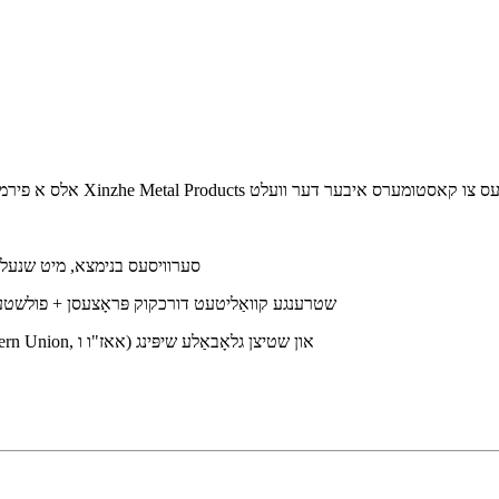
OEM/ODM סערוויסעס בנימצא, מיט ש
שטרענגע קוואַליטעט דורכקוק פּראָצעסן + פולשטענד
אַקסעפּטינג אַ פאַרשיידנקייט פון צאָלונג מעטאָדן (TT, PayPal, Western Union, אאז"ו ו) און שטיצן גלאָבאַלע שיפּינג