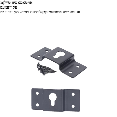
אויטאמאטיוו טיילן:
מא
עקוויפּמענט
זונ ענערגיע סיסטעמען:
אַלומינום צומיש מאַונטינג קל