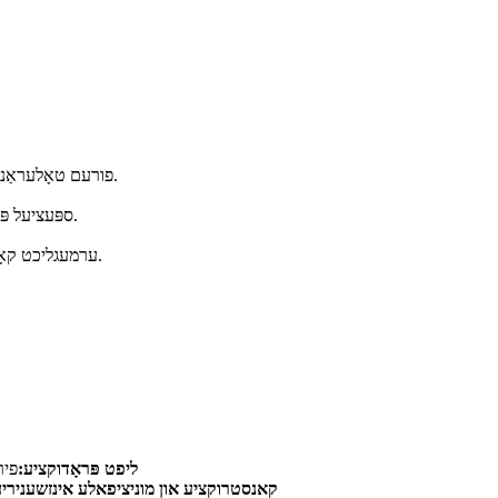
● פורעם טאָלעראַנץ קאָנטראָל ינשורז הויך פּראָדוקט קאָנסיסטענסי אַריבער באַטשאַז.
● ספּעציעל פּאַסיק פֿאַר מיטל- ביז הויך-וואָלומען אָרדערס מיט שנעלער ליפערונג.
● ערמעגליכט קאָמפּליצירטע דעטאַלן ווי בייגן, פּערפאָראַציעס און ריפן אויף מעטאַל.
ליפט פּראָדוקציע:
פיר
קאנסטרוקציע און מוניציפאלע אינזשעניריע