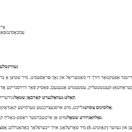
ציי
עמבאָסינג/פאָר
געוויינטלע
נידעריקע קאָסטן, הויך שטאַרקייט, וויידלי געניצט אין סטראַקטשעראַל טיילן.
קאַלט-געוואַלגערט קאַרבאָן שטאָל:
לייכט, מיט אויסגעצייכנטע טערמישע קאַנדאַקטיוויטי, פּאַסיק פֿאַר די עלעקטרישע און טראַנספּאָרטאַציע ינדאַסטריז.
אַלומינום צומיש:
מיט אַן איינגעבויטער ראַסט-באַווייַז קאָוטינג, אָפט געניצט אין קאַנסטראַקשאַן און זונ - מאַונטינג סיסטעמען.
גאַלוואַניזירט שטאָל: