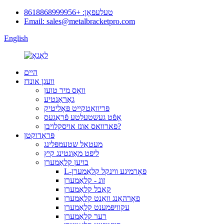
טעלעפאָן: +8618868999956
Email: sales@metalbracketpro.com
English
היים
וועגן אונדז
וואָס מיר טוען
גאַראַנטיע
פּריוואַטקייט פּאָליטיק
אָפֿט געשטעלטע פֿראַגעס
פארוואס אונז אויסקלויבן?
פּראָדוקטן
מעטאַל שטעמפּלינג
ליפט מאַונטינג קיץ
בויען קלאַמערן
L-פאָרמיגע ווינקל קלאַמערן
זונ - קלאַמערן
קאַבל קלאַמערן
פאָרהאַנג וואַנט קלאַמערן
עקוויפּמענט קלאַמערן
רער קלאַמערן