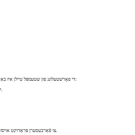
די פאָרשטעלונג פון שטעמפּל טיילן איז באַדייטנד אַפעקטאַד דורך די מאַטעריאַל און נאָך-פּראַסעסינג. מיר שטיצן אַ ברייט קייט פון אינדוסטריעל-גראַד מעטאַל מאַטעריאַלס, אַרייַנגערעכנט:
קעראָוזשאַן-קעגנשטעליק, עסטעטיש אָנגענעם, פּאַסיק פֿאַר דרויסנדיקע אָדער פייַכטע סביבות.
מיר פאָרשלאָגן אויך ייבערפלאַך באַהאַנדלונג אָפּציעס ווי פּודער קאָוטינג, גאַלוואַנייזינג און עלעקטראָפאָרעטיש קאָוטינג (E-קאָוטינג) צו פֿאַרבעסערן פּראָדוקט אויסזען און געווער.