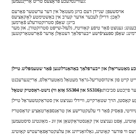
געוויינטלעכע פּראָצעס טריט אַרייַננעמען:
אויסשעפּן: שניידן דעם בויגן מעטאַל אין דער ערשטער פאָרעם
לאָכן: דרילן לעכער אדער קערב אין באַשטימטע לאָקאַציעס
בייגן: שאַפֿן סטרוקטורעלע פֿאָרמען
כענונג: גענוצט פֿאַר טיפע קאַוויטיז, גלעזל-שייפּט סטרוקטורן, און מער
מינג: שאַפֿן ספּעציפֿישע ייבערפלאַך דעטאַלן אָדער פֿאַרשטאַרקונגען
כע מאַטעריאַלן און ייבערפלאַך באַהאַנדלונגען פֿאַר שטעמפּלינג טיילן
נישט-ראַסטיק שטאָל (אַזאַ ווי SS304 און SS316):