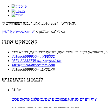
© קאַפּירייט - 2010-2024: אַלע רעכטן רעזערווירט.
באַניץ־באַדינגונגען און
פּריוואַטקייט פּאָליטיק
קאָנטאַקט אונדז
טעלעפאָן: +8618868999956
טעלעפאָן/פאַקס: 0574-82832739
sales@metalbracketpro.com
וואַטסאַפּ: +8618868999956
לעצטע געשעעניש
יולי
31
ווי ווערט מנהג-געמאכטע שטעמפּלונג פּראַסעסט?