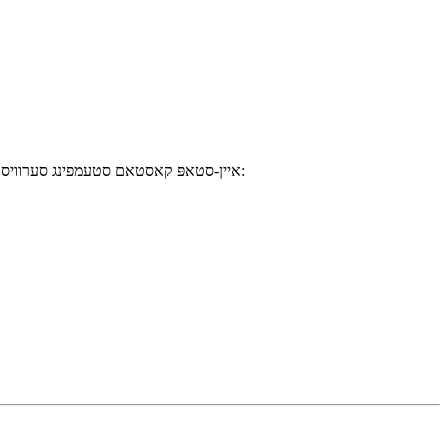
אלס א פירמע מיט פילע יארן דערפארונג אין מעטאל פראדוקט פאבריקאציע, גיט Xinzhe Metal Products איין-סטאפּ קאסטאם סטעמפינג סערוויסעס צו קאסטומערס איבער דער וועלט: