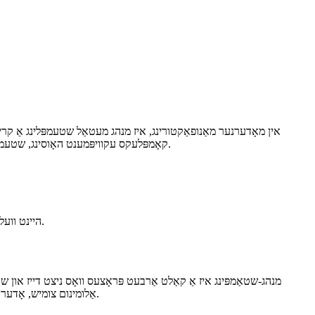
אין מאָדערנער מאַנופאַקטורינג, איז מנהג מעטאַל שטעמפּלינג אַ קריט
קאָמפּלעקס עקוויפּמענט האָוסינג, שטעמפּלינג טעכנאָלאָגיע קען שנעל און פאַרלאָזלעך טרעפן די קאָנסיסטענסי און פּרעציציע רעקווירעמענץ פון קאַמפּאָונאַנץ אין פאַרשידענע ינדאַסטריז.
היינט וועל איך באַקענען די שליסל טריט אין מנהג שטעמפּלינג, געוויינטלעכע מאַטעריאַלן, אַפּליקאַציעס, און ווי צו קלייַבן די ריכטיק מעטאַלווערק פּאַרטנער.
מנהג-שטאַמפּינג איז אַ קאַלט אַרבעט פּראָצעס וואָס ניצט דייז און שאַ
אַלומינום צומיש, אָדער גאַלוואַניזירט שטאָל) אַרייַנגעפֿירט אין אַ שטעמפּלען און געפֿאָרעמט דורך אַ סעריע אָפּעראַציעס, אַרייַנגערעכנט שניידן, לאָכן, בייגן, און אויסציען.