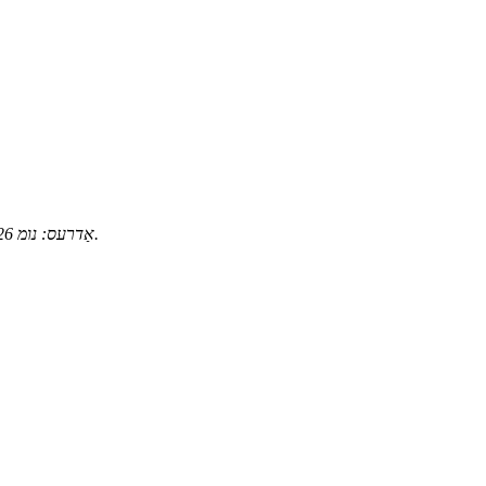
אַדרעס: נומ 126, טשענגיאַאָ ראָוד, הענגקסי טאַון, יינזשאָו דיסטריקט, נינגבאָ סיטי.