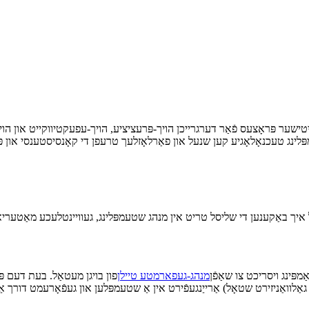
ישער פּראָצעס פֿאַר דערגרייכן הויך-פּרעציציע, הויך-עפעקטיווקייט און הויך
מפּינג ויסריכט צו שאַפֿן
מנהג-געפארמטע טיילן
פון בויגן מעטאַל. בעת דעם פּ