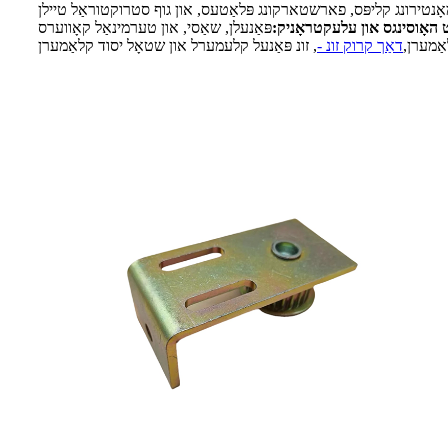
ָנטירונג קליפּס, פארשטארקונג פּלאַטעס, און גוף סטרוקטוראַל טיילן
 האָוסינגס און עלעקטראָניק:
פּאַנעלן, שאַסי, און טערמינאַל קאָווערס
אַמערן,
דאַך קרוק זונ -
, זונ פּאַנעל קלעמערל און שטאָל יסוד קלאַמערן