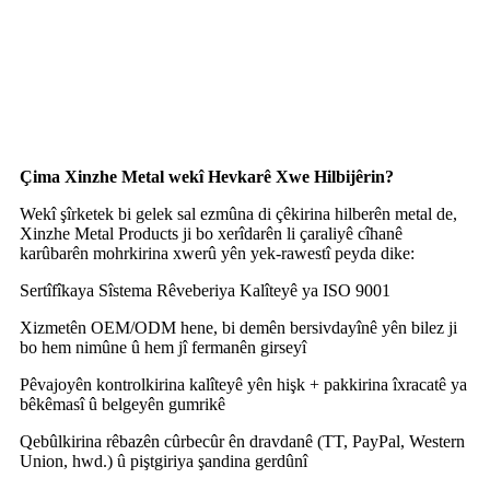
Çima Xinzhe Metal wekî Hevkarê Xwe Hilbijêrin?
Wekî şîrketek bi gelek sal ezmûna di çêkirina hilberên metal de,
Xinzhe Metal Products ji bo xerîdarên li çaraliyê cîhanê
karûbarên mohrkirina xwerû yên yek-rawestî peyda dike:
Sertîfîkaya Sîstema Rêveberiya Kalîteyê ya ISO 9001
Xizmetên OEM/ODM hene, bi demên bersivdayînê yên bilez ji
bo hem nimûne û hem jî fermanên girseyî
Pêvajoyên kontrolkirina kalîteyê yên hişk + pakkirina îxracatê ya
bêkêmasî û belgeyên gumrikê
Qebûlkirina rêbazên cûrbecûr ên dravdanê (TT, PayPal, Western
Union, hwd.) û piştgiriya şandina gerdûnî