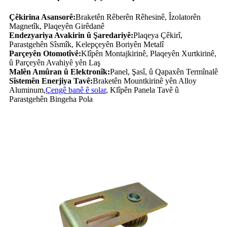
Çêkirina Asansorê:
Braketên Rêberên Rêhesinê, Îzolatorên
Magnetîk, Plaqeyên Girêdanê
Endezyariya Avakirin û Şaredariyê:
Plaqeya Çêkirî,
Parastgehên Sîsmîk, Kelepçeyên Boriyên Metalî
Parçeyên Otomotîvê:
Klîpên Montajkirinê, Plaqeyên Xurtkirinê,
û Parçeyên Avahiyê yên Laş
Malên Amûran û Elektronîk:
Panel, Şasî, û Qapaxên Termînalê
Sîstemên Enerjiya Tavê:
Braketên Mountkirinê yên Alloy
Aluminum,
Çengê banê ê solar
, Klîpên Panela Tavê û
Parastgehên Bingeha Pola