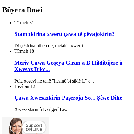
Bûyera Dawî
Tîrmeh
31
Stampkirina xwerû çawa tê pêvajokirin?
Di çêkirina nûjen de, metalên xwerû...
Tîrmeh
18
Meriv Çawa Goşeya Giran a B Hildibijêre û
Xwesaz Dike...
Pola goşeyî ne tenê "hesinê bi şiklê L" e...
Hezîran
12
Çawa Xwesazkirin Paşeroja So... Şêwe Dike
Xwesazkirin û Karîgerî Le...