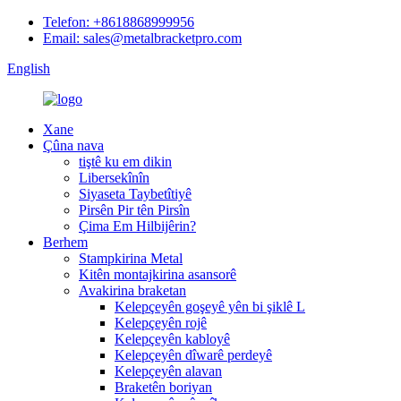
Telefon: +8618868999956
Email: sales@metalbracketpro.com
English
Xane
Çûna nava
tiştê ku em dikin
Libersekînîn
Siyaseta Taybetîtiyê
Pirsên Pir tên Pirsîn
Çima Em Hilbijêrin?
Berhem
Stampkirina Metal
Kitên montajkirina asansorê
Avakirina braketan
Kelepçeyên goşeyê yên bi şiklê L
Kelepçeyên rojê
Kelepçeyên kabloyê
Kelepçeyên dîwarê perdeyê
Kelepçeyên alavan
Braketên boriyan