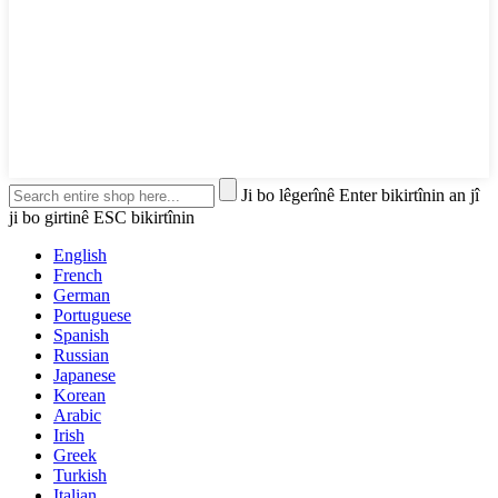
Ji bo lêgerînê Enter bikirtînin an jî
ji bo girtinê ESC bikirtînin
English
French
German
Portuguese
Spanish
Russian
Japanese
Korean
Arabic
Irish
Greek
Turkish
Italian