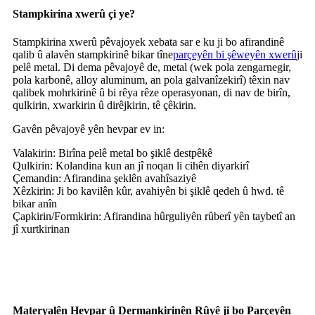
Stampkirina xwerû çi ye?
Stampkirina xwerû pêvajoyek xebata sar e ku ji bo afirandinê
qalib û alavên stampkirinê bikar tîne
parçeyên bi şêweyên xwerû
ji
pelê metal. Di dema pêvajoyê de, metal (wek pola zengarnegir,
pola karbonê, alloy aluminum, an pola galvanîzekirî) têxin nav
qalibek mohrkirinê û bi rêya rêze operasyonan, di nav de birîn,
qulkirin, xwarkirin û dirêjkirin, tê çêkirin.
Gavên pêvajoyê yên hevpar ev in:
Valakirin: Birîna pelê metal bo şiklê destpêkê
Qulkirin: Kolandina kun an jî noqan li cihên diyarkirî
Çemandin: Afirandina şeklên avahîsaziyê
Xêzkirin: Ji bo kavilên kûr, avahiyên bi şiklê qedeh û hwd. tê
bikar anîn
Çapkirin/Formkirin: Afirandina hûrguliyên rûberî yên taybetî an
jî xurtkirinan
Materyalên Hevpar û Dermankirinên Rûyê ji bo Parçeyên