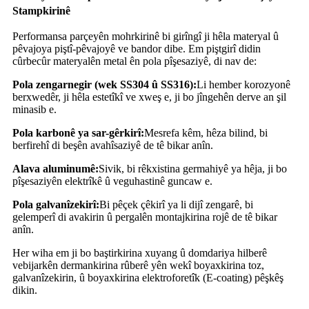
Stampkirinê
Performansa parçeyên mohrkirinê bi girîngî ji hêla materyal û
pêvajoya piştî-pêvajoyê ve bandor dibe. Em piştgirî didin
cûrbecûr materyalên metal ên pola pîşesaziyê, di nav de:
Pola zengarnegir (wek SS304 û SS316):
Li hember korozyonê
berxwedêr, ji hêla estetîkî ve xweş e, ji bo jîngehên derve an şil
minasib e.
Pola karbonê ya sar-gêrkirî:
Mesrefa kêm, hêza bilind, bi
berfirehî di beşên avahîsaziyê de tê bikar anîn.
Alava aluminumê:
Sivik, bi rêkxistina germahiyê ya hêja, ji bo
pîşesaziyên elektrîkê û veguhastinê guncaw e.
Pola galvanîzekirî:
Bi pêçek çêkirî ya li dijî zengarê, bi
gelemperî di avakirin û pergalên montajkirina rojê de tê bikar
anîn.
Her wiha em ji bo baştirkirina xuyang û domdariya hilberê
vebijarkên dermankirina rûberê yên wekî boyaxkirina toz,
galvanîzekirin, û boyaxkirina elektroforetîk (E-coating) pêşkêş
dikin.