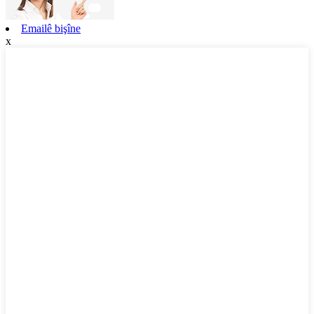
Emailê bişîne
x