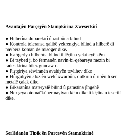
Avantajên Parçeyên Stampkirina Xweserkirî
● Hilberîna dubarekirî û rastbûna bilind
● Kontrola toleransa qalibê yekrengiya bilind a hilberê di
navbera koman de misoger dike.
● Karîgeriya hilberîna bilind û lêçûna yekîneyê kêm
● Bi taybetî ji bo fermanên navîn-bi-qebareya mezin bi
radestkirina bilez guncaw e.
● Piştgiriya sêwiranên avahiyên tevlihev dike
● Hûrguliyên aloz ên wekî xwarbûn, qulkirin û ribên li ser
metalê çalak dike.
● Bikaranîna materyalê bilind û parastina jîngehê
● Nexşeya otomatîkî bermayiyan kêm dike û lêçûnan teserûf
dike.
Serlêdanên Tîpîk ên Parçeyên Stampkirinê