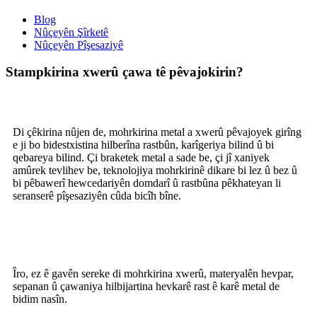
Blog
Nûçeyên Şîrketê
Nûçeyên Pîşesaziyê
Stampkirina xwerû çawa tê pêvajokirin?
Di çêkirina nûjen de, mohrkirina metal a xwerû pêvajoyek girîng
e ji bo bidestxistina hilberîna rastbûn, karîgeriya bilind û bi
qebareya bilind. Çi braketek metal a sade be, çi jî xaniyek
amûrek tevlihev be, teknolojiya mohrkirinê dikare bi lez û bez û
bi pêbawerî hewcedariyên domdarî û rastbûna pêkhateyan li
seranserê pîşesaziyên cûda bicîh bîne.
Îro, ez ê gavên sereke di mohrkirina xwerû, materyalên hevpar,
sepanan û çawaniya hilbijartina hevkarê rast ê karê metal de
bidim nasîn.