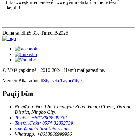
Ji bo xweşkirina parçeyên xwe yên mohrkirî bi me re têkilî
daynin!
Dema şandinê: 31ê Tîrmehê-2025
© Mafê çapkirinê - 2010-2024: Hemû maf parastî ne.
Mercên Bikaranînê û
Siyaseta Taybetîtiyê
Paqij bûn
Navnîşan: No. 126, Chengyao Road, Hengxi Town, Yinzhou
District, Ningbo City.
Telefon: +8618868999956
Telefon/Faks: 0574-82832739
sales@metalbracketpro.com
Whatsapp: +8618868999956