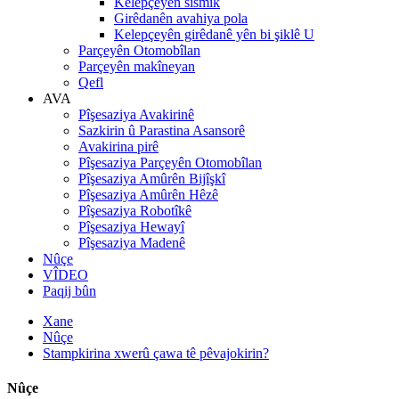
Kelepçeyên sîsmîk
Girêdanên avahiya pola
Kelepçeyên girêdanê yên bi şiklê U
Parçeyên Otomobîlan
Parçeyên makîneyan
Qefl
AVA
Pîşesaziya Avakirinê
Sazkirin û Parastina Asansorê
Avakirina pirê
Pîşesaziya Parçeyên Otomobîlan
Pîşesaziya Amûrên Bijîşkî
Pîşesaziya Amûrên Hêzê
Pîşesaziya Robotîkê
Pîşesaziya Hewayî
Pîşesaziya Madenê
Nûçe
VÎDEO
Paqij bûn
Xane
Nûçe
Stampkirina xwerû çawa tê pêvajokirin?
Nûçe