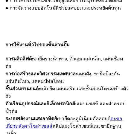
● การใช้ประโยชน์ของวัสดุสูงและการอนุรักษ์สิ่งแวดล้อม
● การจัดวางแบบอัตโนมัติช่วยลดขยะและประหยัดต้นทุน
การใช้งานทั่วไปของชิ้นส่วนปั๊ม
การผลิตลิฟต์:
ขายึดรางนำทาง, ตัวแยกแม่เหล็ก, แผ่นเชื่อม
ต่อ
การก่อสร้างและวิศวกรรมเทศบาล:
แผ่นฝัง, ขายึดป้องกัน
แผ่นดินไหว, แคลมป์ท่อโลหะ
ชิ้นส่วนยานยนต์:
คลิปยึด แผ่นเสริม และชิ้นส่วนโครงสร้างตัว
ถัง
ตัวเรือนอุปกรณ์และอิเล็กทรอนิกส์:
แผง แชสซี และฝาครอบ
ขั้วต่อ
ระบบพลังงานแสงอาทิตย์:
ขายึดอะลูมิเนียมอัลลอยด์
ตะขอ
เกี่ยวหลังคาโซล่าเซลล์
คลิปแผงโซล่าเซลล์และขายึดฐาน
เหล็ก