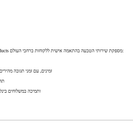
כחברה בעלת ניסיון רב שנים בייצור מוצרי מתכת, Xinzhe Metal Products מספקת שירותי הטבעה בהתאמה אישית ללקוחות ברחבי העולם:
שירותי OEM/ODM זמינים, עם זמני תגו
תהל
מקבל מגוון אמצעי תשלום (TT, PayPal, Western Union וכו') ותמיכה 