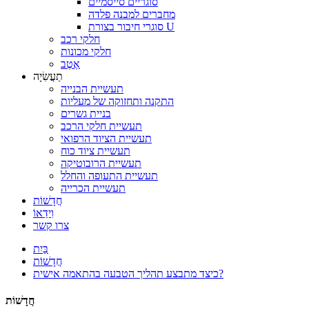
סוגריים סייסמיים
מחברים למבנה פלדה
סוגרי חיבור בצורת U
חלקי רכב
חלקי מכונות
אֶטֶב
תַעֲשִׂיָה
תעשיית הבנייה
התקנה ותחזוקה של מעליות
בניית גשרים
תעשיית חלקי הרכב
תעשיית הציוד הרפואי
תעשיית ציוד כוח
תעשיית הרובוטיקה
תעשיית התעופה והחלל
תעשיית הכרייה
חֲדָשׁוֹת
וִידֵאוֹ
צרו קשר
בַּיִת
חֲדָשׁוֹת
כיצד מתבצע תהליך הטבעה בהתאמה אישית?
חֲדָשׁוֹת