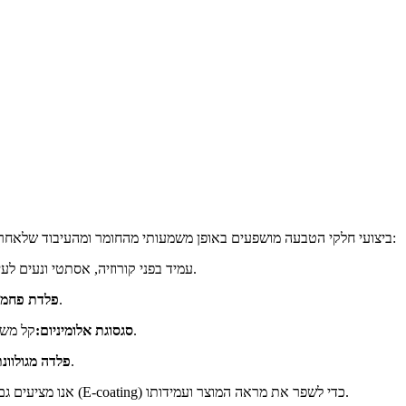
ביצועי חלקי הטבעה מושפעים באופן משמעותי מהחומר ומהעיבוד שלאחר מכן. אנו תומכים במגוון רחב של חומרי מתכת ברמה תעשייתית, כולל:
עמיד בפני קורוזיה, אסתטי ונעים לעין, מתאים לסביבות חיצוניות או לחות.
עלות נמוכה, חוזק גבוה, בשימוש נרחב בחלקים מבניים.
פלדת פחמן 
קל משקל, בעל מוליכות תרמית מעולה, מתאים לתעשיות החשמל והתחבורה.
סגסוגת אלומיניום:
עם ציפוי מובנה נגד חלודה, נפוץ בבנייה ובמערכות הרכבה סולאריות.
פלדה מגולוונת
אנו מציעים גם אפשרויות טיפול פני שטח כגון ציפוי אבקה, גלוון וציפוי אלקטרופורטי (E-coating) כדי לשפר את מראה המוצר ועמידותו.