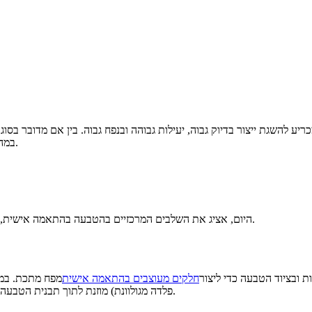
 להשגת ייצור בדיוק גבוה, יעילות גבוהה ובנפח גבוה. בין אם מדובר בסוג
במהירות ובאמינות בדרישות העקביות והדיוק של רכיבים בתעשיות שונות.
היום, אציג את השלבים המרכזיים בהטבעה בהתאמה אישית, חומרים נפוצים, יישומים וכיצד לבחור את השותף הנכון לעיבוד מתכת.
ובציוד הטבעה כדי ליצור
חלקים מעוצבים בהתאמה אישית
מפח מתכת. במהל
פלדה מגולוונת) מוזנת לתוך תבנית הטבעה ויוצרת באמצעות סדרה של פעולות, כולל חיתוך, ניקוב, כיפוף ומתיחה.