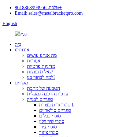
טלפון: 8618868999956+
Email: sales@metalbracketpro.com
English
בַּיִת
אודותינו
מה אנחנו עושים
אַחֲרָיוּת
מדיניות פרטיות
שאלות נפוצות
למה לבחור בנו?
מוצרים
הטבעה של מתכת
ערכות הרכבה למעלית
סוגריים לבנייה
סוגרי זווית בצורת L
סוגריים סולאריים
סוגרי כבלים
סוגרי קיר וילון
סוגרי ציוד
סוגרי צינור