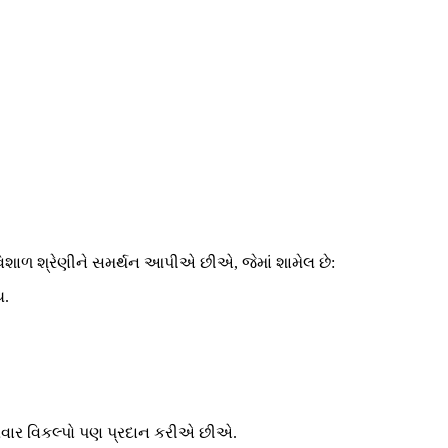
ની વિશાળ શ્રેણીને સમર્થન આપીએ છીએ, જેમાં શામેલ છે:
ય.
સારવાર વિકલ્પો પણ પ્રદાન કરીએ છીએ.