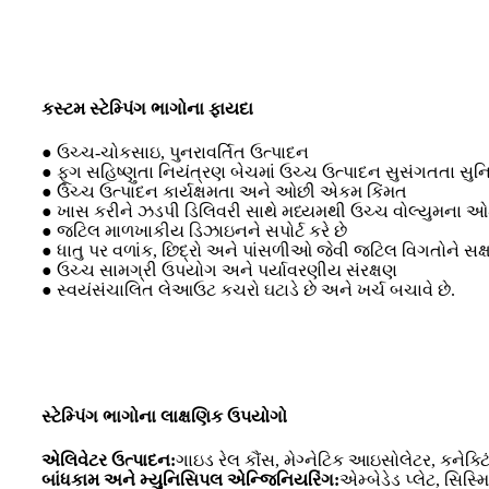
કસ્ટમ સ્ટેમ્પિંગ ભાગોના ફાયદા
● ઉચ્ચ-ચોકસાઇ, પુનરાવર્તિત ઉત્પાદન
● ફૂગ સહિષ્ણુતા નિયંત્રણ બેચમાં ઉચ્ચ ઉત્પાદન સુસંગતતા સુનિશ્
● ઉચ્ચ ઉત્પાદન કાર્યક્ષમતા અને ઓછી એકમ કિંમત
● ખાસ કરીને ઝડપી ડિલિવરી સાથે મધ્યમથી ઉચ્ચ વોલ્યુમના ઓર્ડ
● જટિલ માળખાકીય ડિઝાઇનને સપોર્ટ કરે છે
● ધાતુ પર વળાંક, છિદ્રો અને પાંસળીઓ જેવી જટિલ વિગતોને સક્ષ
● ઉચ્ચ સામગ્રી ઉપયોગ અને પર્યાવરણીય સંરક્ષણ
● સ્વયંસંચાલિત લેઆઉટ કચરો ઘટાડે છે અને ખર્ચ બચાવે છે.
સ્ટેમ્પિંગ ભાગોના લાક્ષણિક ઉપયોગો
એલિવેટર ઉત્પાદન:
ગાઇડ રેલ કૌંસ, મેગ્નેટિક આઇસોલેટર, કનેક્ટિં
બાંધકામ અને મ્યુનિસિપલ એન્જિનિયરિંગ:
એમ્બેડેડ પ્લેટ, સિસ્મ