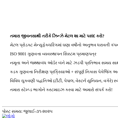
તમારા જીવનસાથી તરીકે ઝિન્ઝે મેટલ શા માટે પસંદ કરો?
મેટલ પ્રોડક્ટ મેન્યુફેક્ચરિંગમાં ઘણા વર્ષોનો અનુભવ ધરાવતી કંપન
ISO 9001 ગુણવત્તા વ્યવસ્થાપન સિસ્ટમ પ્રમાણપત્ર
નમૂના અને જથ્થાબંધ ઓર્ડર બંને માટે ઝડપી પ્રતિભાવ સમય 
કડક ગુણવત્તા નિરીક્ષણ પ્રક્રિયાઓ + સંપૂર્ણ નિકાસ પેકેજિંગ 
વિવિધ ચુકવણી પદ્ધતિઓ (ટીટી, પેપાલ, વેસ્ટર્ન યુનિયન, વગેરે) સ
તમારા સ્ટેમ્પ્ડ ભાગોને કસ્ટમાઇઝ કરવા માટે અમારો સંપર્ક કરો!
પોસ્ટ સમય: જુલાઈ-૩૧-૨૦૨૫