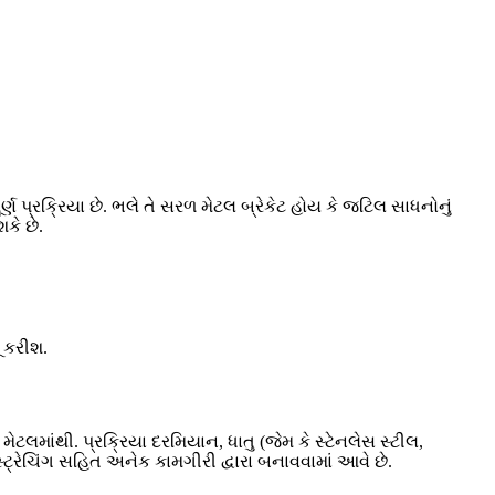
્ણ પ્રક્રિયા છે. ભલે તે સરળ મેટલ બ્રેકેટ હોય કે જટિલ સાધનોનું
કે છે.
ૂ કરીશ.
મેટલમાંથી. પ્રક્રિયા દરમિયાન, ધાતુ (જેમ કે સ્ટેનલેસ સ્ટીલ,
સ્ટ્રેચિંગ સહિત અનેક કામગીરી દ્વારા બનાવવામાં આવે છે.