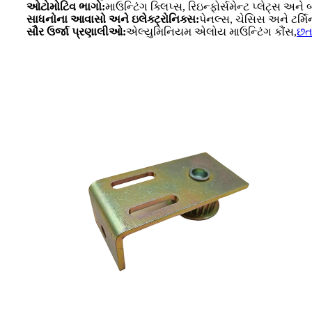
ઓટોમોટિવ ભાગો:
માઉન્ટિંગ ક્લિપ્સ, રિઇન્ફોર્સમેન્ટ પ્લેટ્સ અને બ
સાધનોના આવાસો અને ઇલેક્ટ્રોનિક્સ:
પેનલ્સ, ચેસિસ અને ટર્મિ
સૌર ઉર્જા પ્રણાલીઓ:
એલ્યુમિનિયમ એલોય માઉન્ટિંગ કૌંસ,
છત