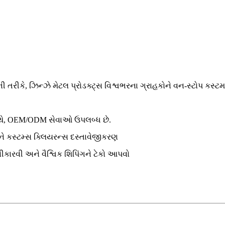
ી તરીકે, ઝિન્ઝે મેટલ પ્રોડક્ટ્સ વિશ્વભરના ગ્રાહકોને વન-સ્ટોપ કસ્ટમ સ્
સાથે, OEM/ODM સેવાઓ ઉપલબ્ધ છે.
અને કસ્ટમ્સ ક્લિયરન્સ દસ્તાવેજીકરણ
્વીકારવી અને વૈશ્વિક શિપિંગને ટેકો આપવો