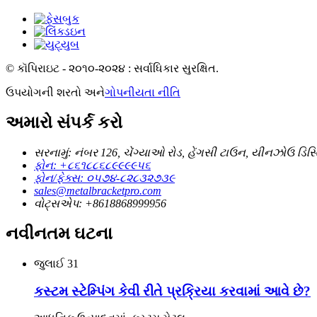
© કૉપિરાઇટ - ૨૦૧૦-૨૦૨૪ : સર્વાધિકાર સુરક્ષિત.
ઉપયોગની શરતો અને
ગોપનીયતા નીતિ
અમારો સંપર્ક કરો
સરનામું: નંબર 126, ચેંગ્યાઓ રોડ, હેંગસી ટાઉન, યીનઝોઉ ડિસ્ટ્
ફોન: +૮૬૧૮૮૬૮૯૯૯૯૫૬
ફોન/ફેક્સ: ૦૫૭૪-૮૨૮૩૨૭૩૯
sales@metalbracketpro.com
વોટ્સએપ: +8618868999956
નવીનતમ ઘટના
જુલાઈ
31
કસ્ટમ સ્ટેમ્પિંગ કેવી રીતે પ્રક્રિયા કરવામાં આવે છે?