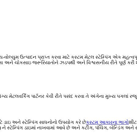
લ્યુમ ઉત્પાદન પ્રાપ્ત કરવા માટે કસ્ટમ મેટલ સ્ટેમ્પિંગ એક મહત્વપૂર
તા અને ચોકસાઇ જરૂરિયાતોને ઝડપથી અને વિશ્વસનીય રીતે પૂર્ણ કરી શ
ગ્ય મેટલવર્કિંગ પાર્ટનર કેવી રીતે પસંદ કરવા તે અંગેના મુખ્ય પગલાં રજ
ાટે ડાઇ અને સ્ટેમ્પિંગ સાધનોનો ઉપયોગ કરે છે
કસ્ટમ આકારના ભાગો
શીટ 
સ્ટેમ્પિંગ ડાઇમાં નાખવામાં આવે છે અને કટીંગ, પંચિંગ, બેન્ડિંગ અને 