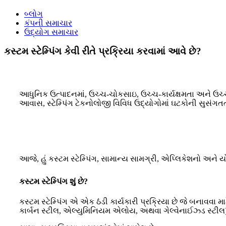
બ્લોગ
કંપની સમાચાર
ઉદ્યોગ સમાચાર
કસ્ટમ સ્ટેમ્પિંગ કેવી રીતે પ્રક્રિયા કરવામાં આવે છે?
આધુનિક ઉત્પાદનમાં, ઉચ્ચ-ચોકસાઇ, ઉચ્ચ-કાર્યક્ષમતા અને ઉચ્ચ-વો
આવાસ, સ્ટેમ્પિંગ ટેકનોલોજી વિવિધ ઉદ્યોગોમાં ઘટકોની સુસંગત
આજે, હું કસ્ટમ સ્ટેમ્પિંગ, સામાન્ય સામગ્રી, એપ્લિકેશનો અને યો
કસ્ટમ સ્ટેમ્પિંગ શું છે?
કસ્ટમ સ્ટેમ્પિંગ એ એક ઠંડી કાર્યકારી પ્રક્રિયા છે જે બનાવવા મ
કાર્બન સ્ટીલ, એલ્યુમિનિયમ એલોય, અથવા ગેલ્વેનાઈઝ્ડ સ્ટીલ) ને 