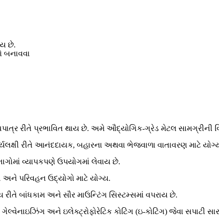
ય છે.
ો બનાવવા
ારા નોંધપાત્ર રીતે પ્રભાવિત થાય છે. અમે ઔદ્યોગિક-ગ્રેડ મેટલ સામગ્રી
દર્યલક્ષી રીતે આનંદદાયક, બહારના અથવા ભેજવાળા વાતાવરણ માટે યોગ્
ગોમાં વ્યાપકપણે ઉપયોગમાં લેવાય છે.
ુત અને પરિવહન ઉદ્યોગો માટે યોગ્ય.
ય રીતે બાંધકામ અને સૌર માઉન્ટિંગ સિસ્ટમ્સમાં વપરાય છે.
 ગેલ્વેનાઇઝિંગ અને ઇલેક્ટ્રોફોરેટિક કોટિંગ (ઇ-કોટિંગ) જેવા સપાટી 