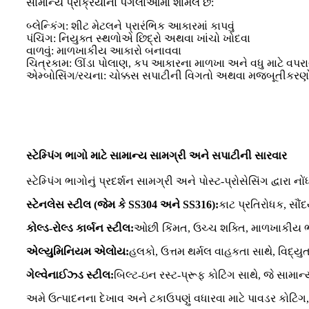
સામાન્ય પ્રક્રિયાના પગલાંઓમાં શામેલ છે:
બ્લેન્કિંગ: શીટ મેટલને પ્રારંભિક આકારમાં કાપવું
પંચિંગ: નિયુક્ત સ્થળોએ છિદ્રો અથવા ખાંચો ખોદવા
વાળવું: માળખાકીય આકારો બનાવવા
ચિત્રકામ: ઊંડા પોલાણ, કપ આકારના માળખા અને વધુ માટે વપરા
એમ્બોસિંગ/રચના: ચોક્કસ સપાટીની વિગતો અથવા મજબૂતીકરણ
સ્ટેમ્પિંગ ભાગો માટે સામાન્ય સામગ્રી અને સપાટીની સારવાર
સ્ટેમ્પિંગ ભાગોનું પ્રદર્શન સામગ્રી અને પોસ્ટ-પ્રોસેસિંગ દ્વ
સ્ટેનલેસ સ્ટીલ (જેમ કે SS304 અને SS316):
કાટ પ્રતિરોધક, સૌં
કોલ્ડ-રોલ્ડ કાર્બન સ્ટીલ:
ઓછી કિંમત, ઉચ્ચ શક્તિ, માળખાકીય ભા
એલ્યુમિનિયમ એલોય:
હલકો, ઉત્તમ થર્મલ વાહકતા સાથે, વિદ્ય
ગેલ્વેનાઈઝ્ડ સ્ટીલ:
બિલ્ટ-ઇન રસ્ટ-પ્રૂફ કોટિંગ સાથે, જે સામાન્
અમે ઉત્પાદનના દેખાવ અને ટકાઉપણું વધારવા માટે પાવડર કોટિંગ,