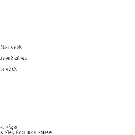
ચિત કરે છે.
ર માટે યોગ્ય.
મ કરે છે.
ગ પ્લેટ્સ
િક કૌંસ, મેટલ પાઇપ ક્લેમ્પ્સ