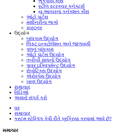
ભૂકંપીય કૌંસ
સ્ટીલ સ્ટ્રક્ચર કનેક્ટર્સ
યુ-આકારના કનેક્શન કૌંસ
ઓટો પાર્ટ્સ
મશીનરીના ભાગો
ફાસ્ટનર
ઉદ્યોગ
બાંધકામ ઉદ્યોગ
લિફ્ટ ઇન્સ્ટોલેશન અને જાળવણી
પુલનું બાંધકામ
ઓટો પાર્ટ્સ ઉદ્યોગ
તબીબી સાધનો ઉદ્યોગ
પાવર ઇક્વિપમેન્ટ ઉદ્યોગ
રોબોટિક્સ ઉદ્યોગ
એરોસ્પેસ ઉદ્યોગ
ખાણ ઉદ્યોગ
સમાચાર
વિડિઓ
અમારો સંપર્ક કરો
ઘર
સમાચાર
કસ્ટમ સ્ટેમ્પિંગ કેવી રીતે પ્રક્રિયા કરવામાં આવે છે?
સમાચાર