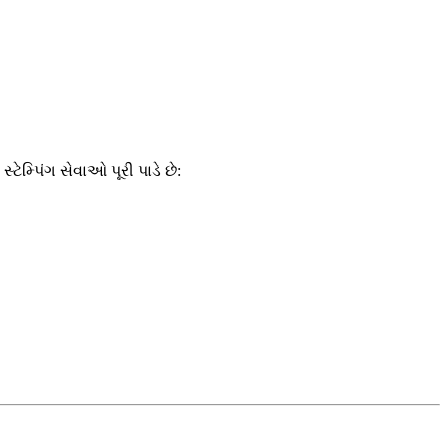
ટેમ્પિંગ સેવાઓ પૂરી પાડે છે: