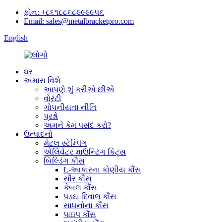
ફોન: +૮૬૧૮૮૬૮૯૯૯૯૫૬
Email: sales@metalbracketpro.com
English
ઘર
અમારા વિશે
આપણે શું કરીએ છીએ
વોરંટી
ગોપનીયતા નીતિ
પ્રશ્નો
અમને કેમ પસંદ કરો?
ઉત્પાદનો
મેટલ સ્ટેમ્પિંગ
એલિવેટર માઉન્ટિંગ કિટ્સ
બિલ્ડિંગ કૌંસ
L-આકારના કોણીય કૌંસ
સૌર કૌંસ
કેબલ કૌંસ
પડદા દિવાલ કૌંસ
સાધનોના કૌંસ
પાઇપ કૌંસ