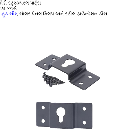
ોડી સ્ટ્રક્ચરલ પાર્ટ્સ
નલ કવર્સ
 હૂક સૌર
, સોલર પેનલ ક્લિપ અને સ્ટીલ ફાઉન્ડેશન કૌંસ