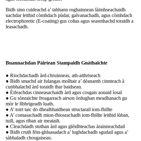
Bidh sinn cuideachd a’ tabhann roghainnean làimhseachaidh
uachdar leithid còmhdach pùdar, galvanachadh, agus còmhdach
electrophoretic (E-coating) gus coltas agus seasmhachd toraidh a
leasachadh.
Buannachdan Pàirtean Stampaidh Gnàthaichte
● Riochdachadh àrd-chruinneas, ath-aithriseach
● Bidh smachd air fulangas molltair a’ dèanamh cinnteach à
cunbhalachd àrd toraidh thar baidsean.
● Èifeachdas cinneasachaidh àrd agus cosgais aonaid ìosal
● Gu sònraichte freagarrach airson òrdughan meadhanach gu
mòr le lìbhrigeadh luath.
● A’ toirt taic do dhealbhaidhean structarail iom-fhillte
● A’ comasachadh mion-fhiosrachadh iom-fhillte leithid lùban,
tuill, agus riban air meatailt.
● Cleachdadh stuthan àrd agus glèidhteachas àrainneachdail
● Bidh cruth fèin-ghluasadach a’ lughdachadh sgudail agus a’
sàbhaladh chosgaisean.