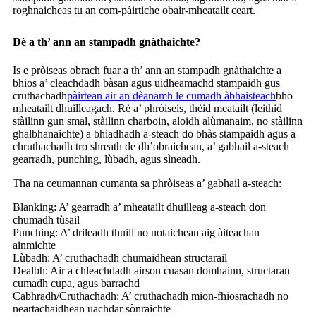
roghnaicheas tu an com-pàirtiche obair-mheatailt ceart.
Dè a th’ ann an stampadh gnàthaichte?
Is e pròiseas obrach fuar a th’ ann an stampadh gnàthaichte a
bhios a’ cleachdadh bàsan agus uidheamachd stampaidh gus
cruthachadh
pàirtean air an dèanamh le cumadh àbhaisteach
bho
mheatailt dhuilleagach. Rè a’ phròiseis, thèid meatailt (leithid
stàilinn gun smal, stàilinn charboin, aloidh alùmanaim, no stàilinn
ghalbhanaichte) a bhiadhadh a-steach do bhàs stampaidh agus a
chruthachadh tro shreath de dh’obraichean, a’ gabhail a-steach
gearradh, punching, lùbadh, agus sìneadh.
Tha na ceumannan cumanta sa phròiseas a’ gabhail a-steach:
Blanking: A’ gearradh a’ mheatailt dhuilleag a-steach don
chumadh tùsail
Punching: A’ drileadh thuill no notaichean aig àiteachan
ainmichte
Lùbadh: A’ cruthachadh chumaidhean structarail
Dealbh: Air a chleachdadh airson cuasan domhainn, structaran
cumadh cupa, agus barrachd
Cabhradh/Cruthachadh: A’ cruthachadh mion-fhiosrachadh no
neartachaidhean uachdar sònraichte