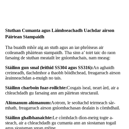
Stuthan Cumanta agus Làimhseachadh Uachdar airson
Pàirtean Stampaidh
Tha buaidh mhòr aig an stuth agus an iar-phròiseas air
coileanadh phàirtean stampaidh. Tha sinn a’ toirt taic do raon
farsaing de stuthan meatailt ìre gnìomhachais, nam measg:
Stàilinn gun smal (leithid SS304 agus SS316):
An aghaidh
creimeadh, tlachdmhor a thaobh bòidhchead, freagarrach airson
àrainneachdan a-muigh no tais.
Stàilinn charboin fuar-roilichte:
Cosgais ìseal, neart àrd, air a
chleachdadh gu farsaing ann am pàirtean structarail.
Alùmanum alùmanum:
Aotrom, le seoltachd teirmeach sàr-
mhath, freagarrach airson gnìomhachasan dealain is còmhdhail.
Stàilinn ghalbhanaichte:
Le còmhdach dìon-meirg togte a-
steach, air a chleachdadh gu cumanta ann an siostaman togail
agus siostaman sreap grèine.