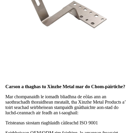
Carson a thaghas tu Xinzhe Metal mar do Chom-pàirtiche?
Mar chompanaidh le iomadh bliadhna de eòlas ann an
saothrachadh thoraidhean meatailt, tha Xinzhe Metal Products a’
toirt seachad seirbheisean stampaidh gnàthaichte aon-stad do
luchd-ceannach air feadh an t-saoghail:
Teisteanas siostam riaghlaidh càileachd ISO 9001
Seirbheisean OEM/ODM rim faighinn, le amannan freagairt