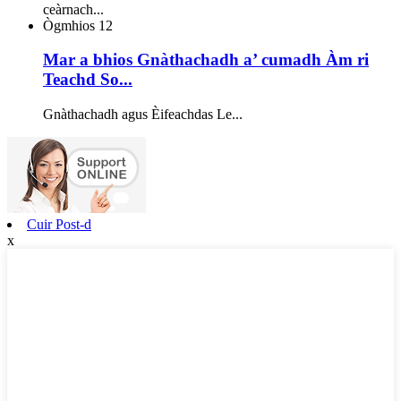
ceàrnach...
Ògmhios
12
Mar a bhios Gnàthachadh a’ cumadh Àm ri
Teachd So...
Gnàthachadh agus Èifeachdas Le...
Cuir Post-d
x