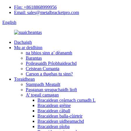
Fòn: +8618868999956
Email: sales@metalbracketpro.com
English
Dachaigh
Mu ar deidhinn
na bhios sinn a’ dèanamh
Barantas
Poileasaidh Prìobhaideachd
Ceistean Cumanta
Carson a thaghas tu sinn?
Toraidhean
Stampadh Meatailt
Pasganan sreapachaidh lioft
A’ togail camagan
Bracaidean ceàrnach cumadh L
Bracaidean grèine
Bracaidean càball
Bracaidean balla-cùirteir
Bracaidean uidheamachd
Bracaidean pìoba