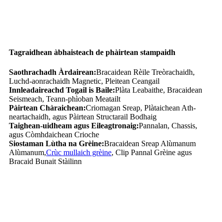
Tagraidhean àbhaisteach de phàirtean stampaidh
Saothrachadh Àrdairean:
Bracaidean Rèile Treòrachaidh,
Luchd-aonrachaidh Magnetic, Pleitean Ceangail
Innleadaireachd Togail is Baile:
Plàta Leabaithe, Bracaidean
Seismeach, Teann-phìoban Meatailt
Pàirtean Chàraichean:
Criomagan Sreap, Plàtaichean Ath-
neartachaidh, agus Pàirtean Structarail Bodhaig
Taighean-uidheam agus Eileagtronaig:
Pannalan, Chassis,
agus Còmhdaichean Crioche
Siostaman Lùtha na Grèine:
Bracaidean Sreap Alùmanum
Alùmanum,
Crùc mullaich grèine
, Clip Pannal Grèine agus
Bracaid Bunait Stàilinn