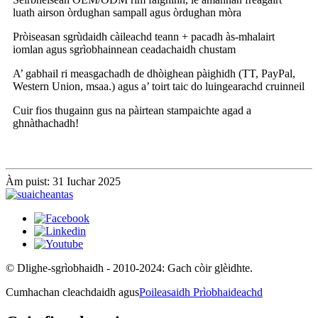
luath airson òrdughan sampall agus òrdughan mòra
Pròiseasan sgrùdaidh càileachd teann + pacadh às-mhalairt
iomlan agus sgrìobhainnean ceadachaidh chustam
A’ gabhail ri measgachadh de dhòighean pàighidh (TT, PayPal,
Western Union, msaa.) agus a’ toirt taic do luingearachd cruinneil
Cuir fios thugainn gus na pàirtean stampaichte agad a
ghnàthachadh!
Àm puist: 31 Iuchar 2025
© Dlighe-sgrìobhaidh - 2010-2024: Gach còir glèidhte.
Cumhachan cleachdaidh agus
Poileasaidh Prìobhaideachd