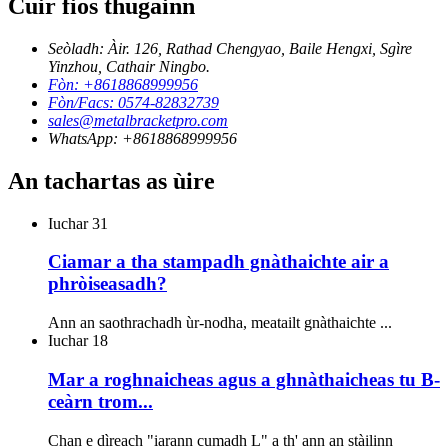
Cuir fios thugainn
Seòladh: Àir. 126, Rathad Chengyao, Baile Hengxi, Sgìre
Yinzhou, Cathair Ningbo.
Fòn: +8618868999956
Fòn/Facs: 0574-82832739
sales@metalbracketpro.com
WhatsApp: +8618868999956
An tachartas as ùire
Iuchar
31
Ciamar a tha stampadh gnàthaichte air a
phròiseasadh?
Ann an saothrachadh ùr-nodha, meatailt gnàthaichte ...
Iuchar
18
Mar a roghnaicheas agus a ghnàthaicheas tu B-
ceàrn trom...
Chan e dìreach "iarann cumadh L" a th' ann an stàilinn