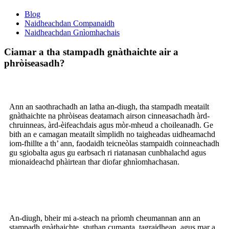
Blog
Naidheachdan Companaidh
Naidheachdan Gnìomhachais
Ciamar a tha stampadh gnàthaichte air a
phròiseasadh?
Ann an saothrachadh an latha an-diugh, tha stampadh meatailt
gnàthaichte na phròiseas deatamach airson cinneasachadh àrd-
chruinneas, àrd-èifeachdais agus mòr-mheud a choileanadh. Ge
bith an e camagan meatailt sìmplidh no taigheadas uidheamachd
iom-fhillte a th’ ann, faodaidh teicneòlas stampaidh coinneachadh
gu sgiobalta agus gu earbsach ri riatanasan cunbhalachd agus
mionaideachd phàirtean thar diofar ghnìomhachasan.
An-diugh, bheir mi a-steach na prìomh cheumannan ann an
stampadh gnàthaichte, stuthan cumanta, tagraidhean, agus mar a