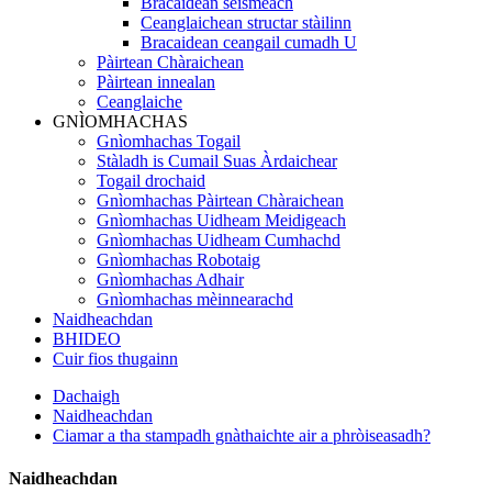
Bracaidean seismeach
Ceanglaichean structar stàilinn
Bracaidean ceangail cumadh U
Pàirtean Chàraichean
Pàirtean innealan
Ceanglaiche
GNÌOMHACHAS
Gnìomhachas Togail
Stàladh is Cumail Suas Àrdaichear
Togail drochaid
Gnìomhachas Pàirtean Chàraichean
Gnìomhachas Uidheam Meidigeach
Gnìomhachas Uidheam Cumhachd
Gnìomhachas Robotaig
Gnìomhachas Adhair
Gnìomhachas mèinnearachd
Naidheachdan
BHIDEO
Cuir fios thugainn
Dachaigh
Naidheachdan
Ciamar a tha stampadh gnàthaichte air a phròiseasadh?
Naidheachdan