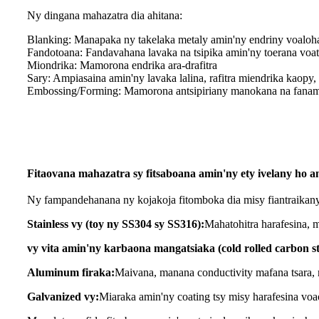
Ny dingana mahazatra dia ahitana:
Blanking: Manapaka ny takelaka metaly amin'ny endriny voaloh
Fandotoana: Fandavahana lavaka na tsipika amin'ny toerana voa
Miondrika: Mamorona endrika ara-drafitra
Sary: Ampiasaina amin'ny lavaka lalina, rafitra miendrika kaopy,
Embossing/Forming: Mamorona antsipiriany manokana na fana
Fitaovana mahazatra sy fitsaboana amin'ny ety ivelany ho 
Ny fampandehanana ny kojakoja fitomboka dia misy fiantraikany 
Stainless vy (toy ny SS304 sy SS316):
Mahatohitra harafesina, 
vy vita amin'ny karbaona mangatsiaka (cold rolled carbon st
Aluminum firaka:
Maivana, manana conductivity mafana tsara, me
Galvanized vy:
Miaraka amin'ny coating tsy misy harafesina voa