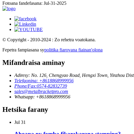
Fotoana fandefasana: Jul-31-2025
© Copyright - 2010-2024 : Zo rehetra voatokana.
Fepetra fampiasana sy
politika fiarovana fiainan'olona
Mifandraisa aminay
Adiresy: No. 126, Chengyao Road, Hengxi Town, Yinzhou Distr
Telefaonina: +8618868999956
Phone/Fax:0574-82832739
sales@metalbracketpro.com
Whatsapp: +8618868999956
Hetsika farany
Jul
31
Ahoana ny fomba fikarakarana stamping?