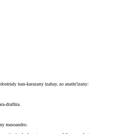
strialy isan-karazany izahay, ao anatin'izany:
a-drafitra.
a ny masoandro.