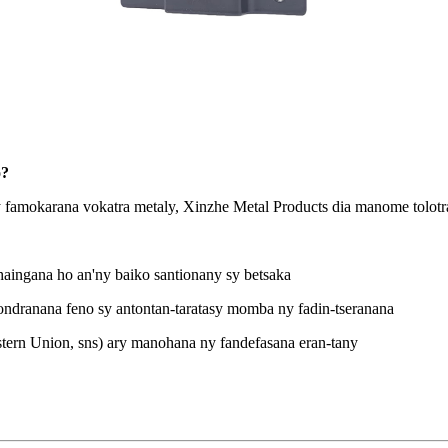
o?
 famokarana vokatra metaly, Xinzhe Metal Products dia manome tolotr
aingana ho an'ny baiko santionany sy betsaka
ndranana feno sy antontan-taratasy momba ny fadin-tseranana
ern Union, sns) ary manohana ny fandefasana eran-tany