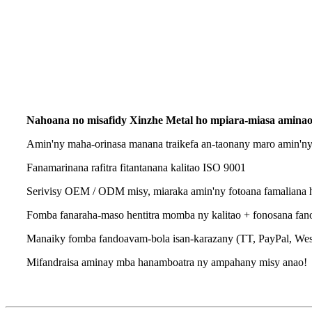
Nahoana no misafidy Xinzhe Metal ho mpiara-miasa amina
Amin'ny maha-orinasa manana traikefa an-taonany maro amin'ny
Fanamarinana rafitra fitantanana kalitao ISO 9001
Serivisy OEM / ODM misy, miaraka amin'ny fotoana famaliana h
Fomba fanaraha-maso hentitra momba ny kalitao + fonosana fano
Manaiky fomba fandoavam-bola isan-karazany (TT, PayPal, West
Mifandraisa aminay mba hanamboatra ny ampahany misy anao!