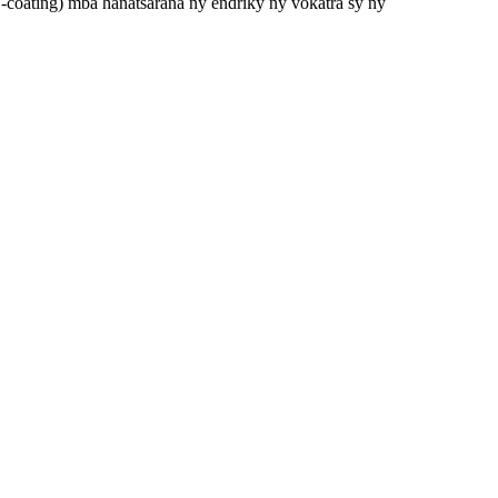
E-coating) mba hanatsarana ny endriky ny vokatra sy ny