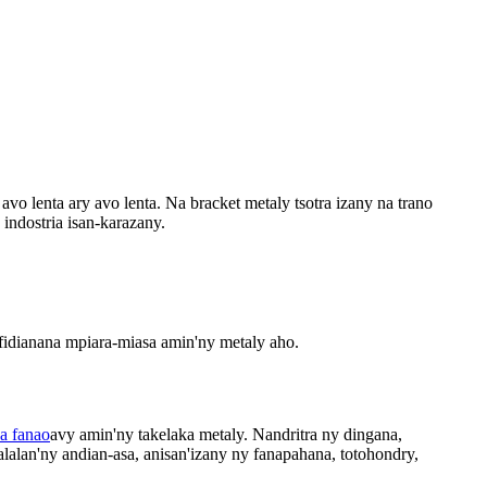
o lenta ary avo lenta. Na bracket metaly tsotra izany na trano
 indostria isan-karazany.
fidianana mpiara-miasa amin'ny metaly aho.
a fanao
avy amin'ny takelaka metaly. Nandritra ny dingana,
alalan'ny andian-asa, anisan'izany ny fanapahana, totohondry,