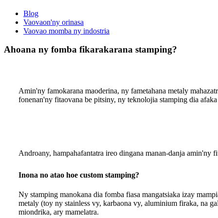
Blog
Vaovaon'ny orinasa
Vaovao momba ny indostria
Ahoana ny fomba fikarakarana stamping?
Amin'ny famokarana maoderina, ny fametahana metaly mahazatra di
fonenan'ny fitaovana be pitsiny, ny teknolojia stamping dia afak
Androany, hampahafantatra ireo dingana manan-danja amin'ny fi
Inona no atao hoe custom stamping?
Ny stamping manokana dia fomba fiasa mangatsiaka izay mampi
metaly (toy ny stainless vy, karbaona vy, aluminium firaka, na 
miondrika, ary mamelatra.