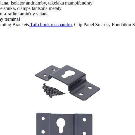
lana, Isolator andriamby, takelaka mampifandray
seismika, clamps fantsona metaly
ra-drafitra amin'ny vatana
ny terminal
ting Brackets,
Tafo hook masoandro
, Clip Panel Solar sy Fondation S