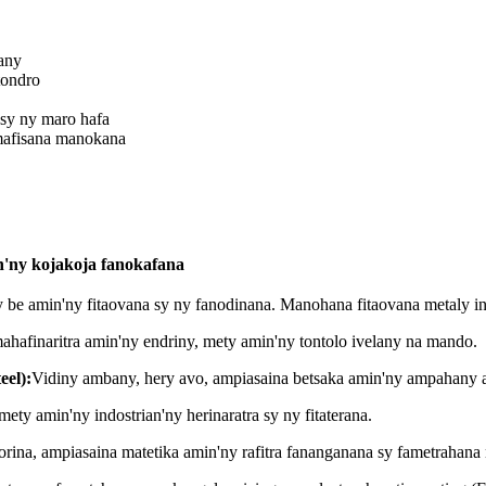
any
tondro
 sy ny maro hafa
mafisana manokana
an'ny kojakoja fanokafana
be amin'ny fitaovana sy ny fanodinana. Manohana fitaovana metaly indo
mahafinaritra amin'ny endriny, mety amin'ny tontolo ivelany na mando.
eel):
Vidiny ambany, hery avo, ampiasaina betsaka amin'ny ampahany ar
ty amin'ny indostrian'ny herinaratra sy ny fitaterana.
orina, ampiasaina matetika amin'ny rafitra fananganana sy fametrahan