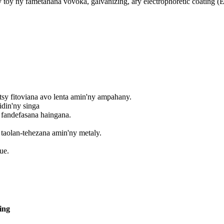
y toy ny fametahana vovoka, galvanizing, ary electrophoretic coating (
sy fitoviana avo lenta amin'ny ampahany.
din'ny singa
 fandefasana haingana.
y taolan-tehezana amin'ny metaly.
ue.
ing