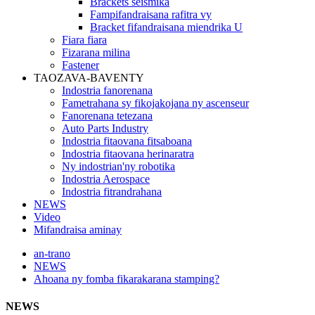
Brackets seismika
Fampifandraisana rafitra vy
Bracket fifandraisana miendrika U
Fiara fiara
Fizarana milina
Fastener
TAOZAVA-BAVENTY
Indostria fanorenana
Fametrahana sy fikojakojana ny ascenseur
Fanorenana tetezana
Auto Parts Industry
Indostria fitaovana fitsaboana
Indostria fitaovana herinaratra
Ny indostrian'ny robotika
Indostria Aerospace
Indostria fitrandrahana
NEWS
Video
Mifandraisa aminay
an-trano
NEWS
Ahoana ny fomba fikarakarana stamping?
NEWS