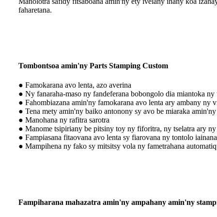
Manolotra safidy fitsaboana amin'ny ety ivelany ihany koa izaha
faharetana.
Tombontsoa amin'ny Parts Stamping Custom
● Famokarana avo lenta, azo averina
● Ny fanaraha-maso ny fandeferana bobongolo dia miantoka ny t
● Fahombiazana amin'ny famokarana avo lenta ary ambany ny vi
● Tena mety amin'ny baiko antonony sy avo be miaraka amin'ny
● Manohana ny rafitra sarotra
● Manome tsipiriany be pitsiny toy ny fiforitra, ny tselatra ary n
● Fampiasana fitaovana avo lenta sy fiarovana ny tontolo iainana
● Mampihena ny fako sy mitsitsy vola ny fametrahana automatiq
Fampiharana mahazatra amin'ny ampahany amin'ny stamp