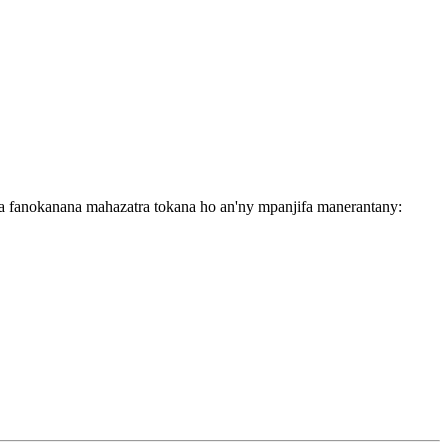
a fanokanana mahazatra tokana ho an'ny mpanjifa manerantany: