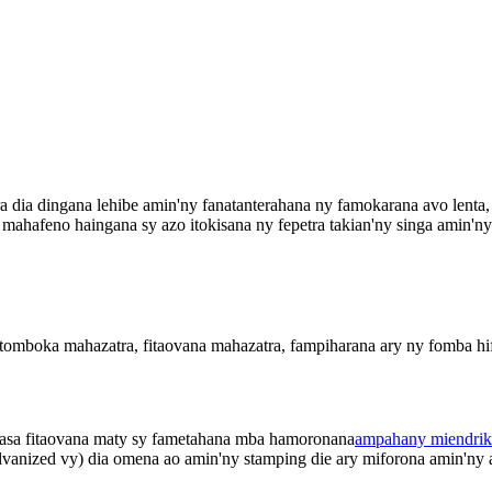
a dingana lehibe amin'ny fanatanterahana ny famokarana avo lenta, av
a mahafeno haingana sy azo itokisana ny fepetra takian'ny singa amin'ny
tomboka mahazatra, fitaovana mahazatra, fampiharana ary ny fomba hi
asa fitaovana maty sy fametahana mba hamoronana
ampahany miendrik
galvanized vy) dia omena ao amin'ny stamping die ary miforona amin'ny 