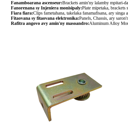
Fanamboarana ascenseur:
Brackets amin'ny lalamby mpitari-da
Fanorenana sy Injeniera monisipaly:
Plate mipetaka, brackets 
Fiara fiara:
Clips fametahana, takelaka fanamafisana, ary singa a
Fitaovana sy fitaovana elektronika:
Panels, Chassis, ary saron'
Rafitra angovo avy amin'ny masoandro:
Aluminum Alloy Moun