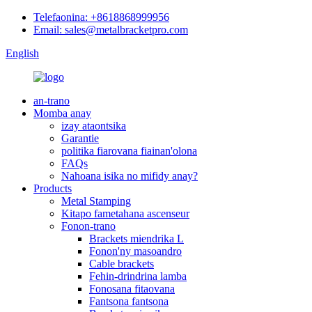
Telefaonina: +8618868999956
Email: sales@metalbracketpro.com
English
an-trano
Momba anay
izay ataontsika
Garantie
politika fiarovana fiainan'olona
FAQs
Nahoana isika no mifidy anay?
Products
Metal Stamping
Kitapo fametahana ascenseur
Fonon-trano
Brackets miendrika L
Fonon'ny masoandro
Cable brackets
Fehin-drindrina lamba
Fonosana fitaovana
Fantsona fantsona