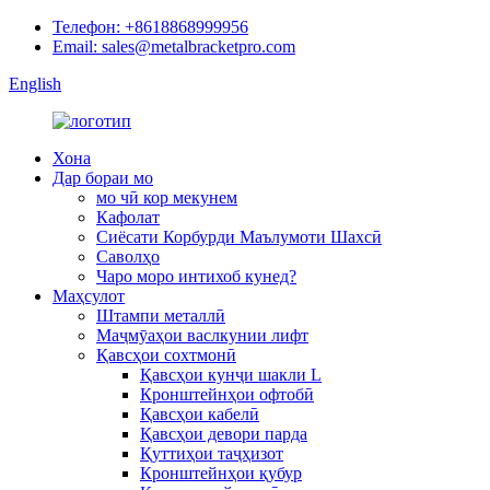
Телефон: +8618868999956
Email: sales@metalbracketpro.com
English
Хона
Дар бораи мо
мо чӣ кор мекунем
Кафолат
Сиёсати Корбурди Маълумоти Шахсӣ
Саволҳо
Чаро моро интихоб кунед?
Маҳсулот
Штампи металлӣ
Маҷмӯаҳои васлкунии лифт
Қавсҳои сохтмонӣ
Қавсҳои кунҷи шакли L
Кронштейнҳои офтобӣ
Қавсҳои кабелӣ
Қавсҳои девори парда
Қуттиҳои таҷҳизот
Кронштейнҳои қубур