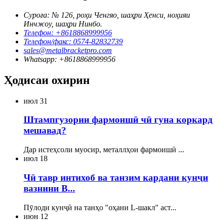
Суроға: № 126, роҳи Ченгяо, шаҳри Ҳенси, ноҳияи
Инчжоу, шаҳри Нинбо.
Телефон: +8618868999956
Телефон/факс: 0574-82832739
sales@metalbracketpro.com
Whatsapp: +8618868999956
Ҳодисаи охирин
июл
31
Штампгузории фармоишӣ чӣ гуна коркард
мешавад?
Дар истеҳсоли муосир, металлҳои фармоишӣ ...
июл
18
Чӣ тавр интихоб ва танзим кардани кунҷи
вазнини B...
Пӯлоди кунҷӣ на танҳо "оҳани L-шакл" аст...
июн
12