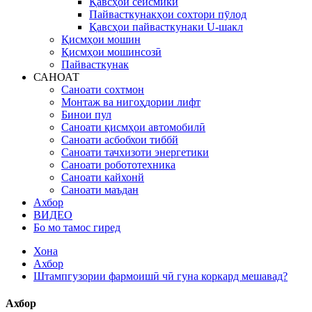
Қавсҳои сейсмикӣ
Пайвасткунакҳои сохтори пӯлод
Қавсҳои пайвасткунаки U-шакл
Қисмҳои мошин
Қисмҳои мошинсозӣ
Пайвасткунак
САНОАТ
Саноати сохтмон
Монтаж ва нигоҳдории лифт
Бинои пул
Саноати қисмҳои автомобилӣ
Саноати асбобхои тиббй
Саноати тачхизоти энергетики
Саноати робототехника
Саноати кайхонй
Саноати маъдан
Ахбор
ВИДЕО
Бо мо тамос гиред
Хона
Ахбор
Штампгузории фармоишӣ чӣ гуна коркард мешавад?
Ахбор