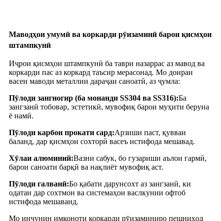
Маводҳои умумӣ ва коркарди рӯизаминӣ барои қисмҳои
штампкунӣ
Иҷрои қисмҳои штампкунӣ ба таври назаррас аз мавод ва
коркарди пас аз коркард таъсир мерасонад. Мо доираи
васеи маводи металлии дараҷаи саноатӣ, аз ҷумла:
Пӯлоди зангногир (ба монанди SS304 ва SS316):
Ба
зангзанӣ тобовар, эстетикӣ, мувофиқ барои муҳити беруна
ё намӣ.
Пӯлоди карбон прокати сард:
Арзиши паст, қувваи
баланд, дар қисмҳои сохторӣ васеъ истифода мешавад.
Хӯлаи алюминий:
Вазни сабук, бо гузариши аълои гармӣ,
барои саноати барқӣ ва нақлиёт мувофиқ аст.
Пӯлоди галванӣ:
Бо қабати дарунсохт аз зангзанӣ, ки
одатан дар сохтмон ва системаҳои васлкунии офтоб
истифода мешаванд.
Мо инчунин имконоти коркарди рӯизаминиро пешниҳод