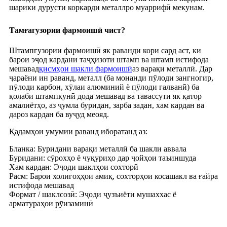
шарики дурусти коркарди металлро муаррифӣ мекунам.
Тамғагузории фармоишӣ чист?
Штампгузории фармоишӣ як раванди кори сард аст, ки
барои эҷод кардани таҷҳизоти штамп ва штамп истифода
мешавад
қисмҳои шакли фармоишӣ
аз варақи металлӣ. Дар
ҷараёни ин раванд, металл (ба монанди пӯлоди зангногир,
пӯлоди карбон, хӯлаи алюминий ё пӯлоди галванӣ) ба
қолаби штампкунӣ дода мешавад ва тавассути як қатор
амалиётҳо, аз ҷумла буридан, зарба задан, хам кардан ва
дароз кардан ба вуҷуд меояд.
Қадамҳои умумии раванд иборатанд аз:
Бланка: Буридани варақи металлӣ ба шакли аввала
Буридани: сӯрохҳо ё чуқуриҳо дар ҷойҳои таъиншуда
Хам кардан: Эҷоди шаклҳои сохторӣ
Расм: Барои холигоҳҳои амиқ, сохторҳои косашакл ва ғайра
истифода мешавад
Формат / шаклсозӣ: Эҷоди ҷузъиёти мушаххас ё
арматураҳои рӯизаминӣ