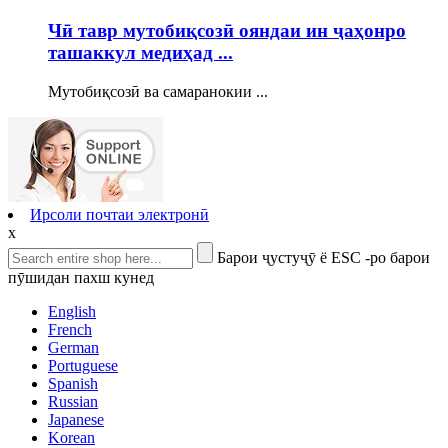
Чӣ тавр мутобиқсозӣ ояндаи ин ҷаҳонро
ташаккул медиҳад ...
Мутобиқсозӣ ва самаранокии ...
Ирсоли почтаи электронӣ
x
Барои ҷустуҷӯ ё ESC -ро барои
пӯшидан пахш кунед
English
French
German
Portuguese
Spanish
Russian
Japanese
Korean