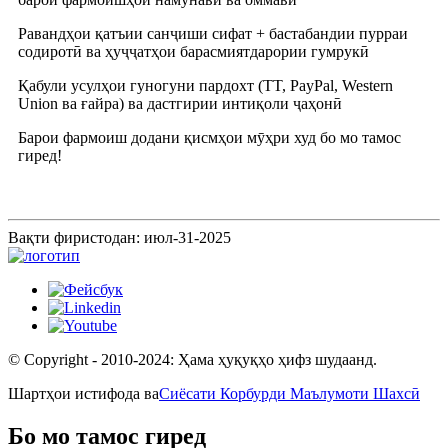
Равандҳои қатъии санҷиши сифат + бастабандии пурраи
содиротӣ ва ҳуҷҷатҳои барасмиятдарории гумрукӣ
Қабули усулҳои гуногуни пардохт (TT, PayPal, Western
Union ва ғайра) ва дастгирии интиқоли ҷаҳонӣ
Барои фармоиш додани қисмҳои мӯҳри худ бо мо тамос
гиред!
Вақти фиристодан: июл-31-2025
© Copyright - 2010-2024: Ҳама ҳуқуқҳо ҳифз шудаанд.
Шартҳои истифода ва
Сиёсати Корбурди Маълумоти Шахсӣ
Бо мо тамос гиред