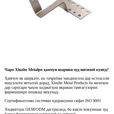
Чаро Xinzhe Metalро ҳамчун шарики худ интихоб кунед?
Ҳамчун як ширкате, ки таҷрибаи чандинсола дар истеҳсоли
маҳсулоти металлӣ дорад, Xinzhe Metal Products ба мизоҷон
дар саросари ҷаҳон хидматҳои якраваи тамғагузории
фармоиширо пешкаш мекунад:
Сертификатсияи системаи идоракунии сифат ISO 9001
Хидматҳои OEM/ODM дастрасанд, бо вақти вокуниши зуд
барои фармоишҳои намунавӣ ва оммавӣ