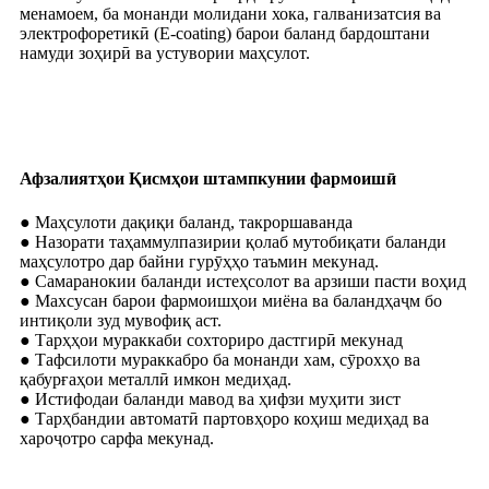
менамоем, ба монанди молидани хока, галванизатсия ва
электрофоретикӣ (E-coating) барои баланд бардоштани
намуди зоҳирӣ ва устувории маҳсулот.
Афзалиятҳои Қисмҳои штампкунии фармоишӣ
● Маҳсулоти дақиқи баланд, такроршаванда
● Назорати таҳаммулпазирии қолаб мутобиқати баланди
маҳсулотро дар байни гурӯҳҳо таъмин мекунад.
● Самаранокии баланди истеҳсолот ва арзиши пасти воҳид
● Махсусан барои фармоишҳои миёна ва баландҳаҷм бо
интиқоли зуд мувофиқ аст.
● Тарҳҳои мураккаби сохториро дастгирӣ мекунад
● Тафсилоти мураккабро ба монанди хам, сӯрохҳо ва
қабурғаҳои металлӣ имкон медиҳад.
● Истифодаи баланди мавод ва ҳифзи муҳити зист
● Тарҳбандии автоматӣ партовҳоро коҳиш медиҳад ва
хароҷотро сарфа мекунад.