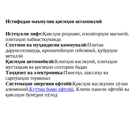
Истифодаи маъмулии қисмҳои штампкунӣ
Истеҳсоли лифт:
Қавсҳои роҳнамо, изоляторҳои магнитӣ,
плитаҳои пайвасткунанда
Сохтмон ва муҳандисии коммуналӣ:
Плитаи
дарунсохташуда, кронштейнҳои сейсмикӣ, қубурҳои
металлӣ
Қисмҳои автомобилӣ:
Клипҳои васлкунӣ, плитаҳои
мустаҳкам ва қисмҳои сохтории бадан
Таҷҳизот ва электроника:
Панелҳо, шассиҳо ва
сарпӯшҳои терминал
Системаҳои энергияи офтобӣ:
Қавсҳои васлкунии хӯлаи
алюминий,
Қуттии боми офтобӣ
, Клипи панели офтобӣ ва
қавсаҳои бунёдии пӯлод