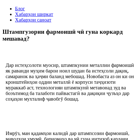
Блог
Хабарҳои ширкат
Хабарҳои саноат
Штампгузории фармоишӣ чӣ гуна коркард
мешавад?
Дар истеҳсолоти муосир, штампкунии металлии фармоишӣ
як раванди муҳим барои ноил шудан ба истеҳсоли дақиқ,
самаранок ва ҳаҷми баланд мебошад. Новобаста аз он ки он
кронштейнҳои оддии металлӣ ё корпуси таҷҳизоти
мураккаб аст, технологияи штампкунӣ метавонад зуд ва
боэътимод ба талаботи пайвастагӣ ва дақиқии ҷузъҳо дар
соҳаҳои мухталиф ҷавобгӯ бошад.
Имрӯз, ман қадамҳои калидӣ дар штампсозии фармоишӣ,
маводҳои умумӣ, барномаҳо ва чӣ гуна интихоб кардани