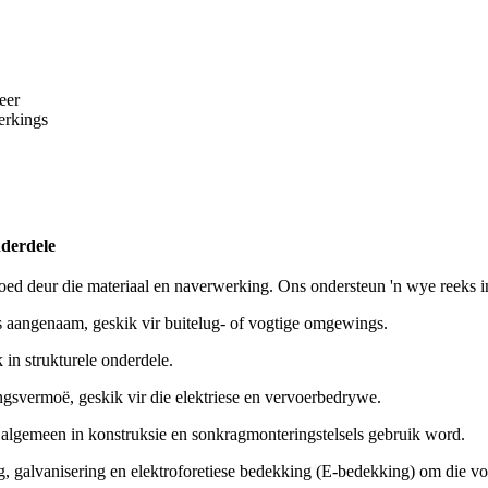
eer
erkings
nderdele
ed deur die materiaal en naverwerking. Ons ondersteun 'n wye reeks ind
es aangenaam, geskik vir buitelug- of vogtige omgewings.
 in strukturele onderdele.
ngsvermoë, geskik vir die elektriese en vervoerbedrywe.
 algemeen in konstruksie en sonkragmonteringstelsels gebruik word.
 galvanisering en elektroforetiese bedekking (E-bedekking) om die vo