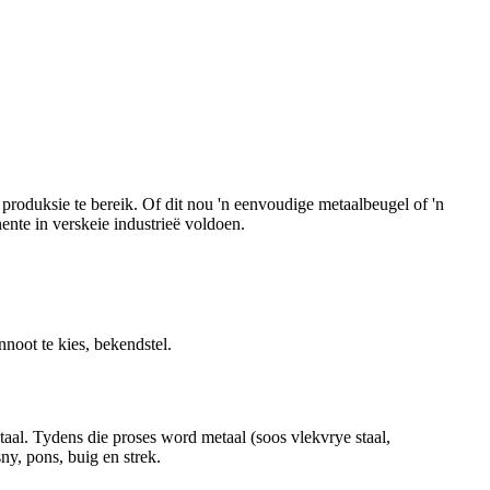
roduksie te bereik. Of dit nou 'n eenvoudige metaalbeugel of 'n
nte in verskeie industrieë voldoen.
noot te kies, bekendstel.
taal. Tydens die proses word metaal (soos vlekvrye staal,
ny, pons, buig en strek.