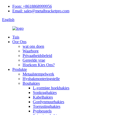
Foon: +8618868999956
Email: sales@metalbracketpro.com
English
Tuis
Oor Ons
wat ons doen
Waarborg
Privaatheidsbeleid
Gereelde vrae
Hoekom Kies Ons?
Produkte
Metaalstempelwerk
Hysbakmonteringstelle
Bouhakies
L-vormige hoekhakies
Sonkraghakies
Kabelhakies
Gordynmuurhakies
Toerustinghakies
Pypbeugels