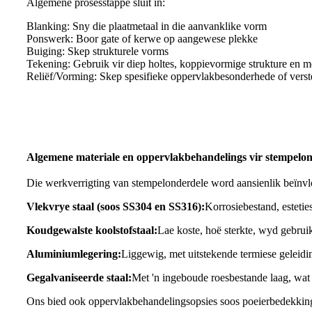
Algemene prosesstappe sluit in:
Blanking: Sny die plaatmetaal in die aanvanklike vorm
Ponswerk: Boor gate of kerwe op aangewese plekke
Buiging: Skep strukturele vorms
Tekening: Gebruik vir diep holtes, koppievormige strukture en m
Reliëf/Vorming: Skep spesifieke oppervlakbesonderhede of verst
Algemene materiale en oppervlakbehandelings vir stempelo
Die werkverrigting van stempelonderdele word aansienlik beïnvlo
Vlekvrye staal (soos SS304 en SS316):
Korrosiebestand, esteti
Koudgewalste koolstofstaal:
Lae koste, hoë sterkte, wyd gebruik
Aluminiumlegering:
Liggewig, met uitstekende termiese geleidi
Gegalvaniseerde staal:
Met 'n ingeboude roesbestande laag, wat
Ons bied ook oppervlakbehandelingsopsies soos poeierbedekking,