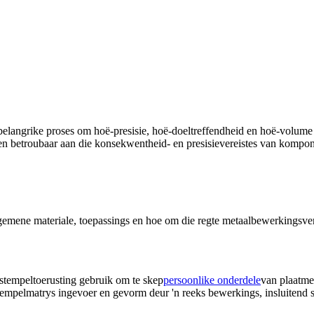
langrike proses om hoë-presisie, hoë-doeltreffendheid en hoë-volume p
en betroubaar aan die konsekwentheid- en presisievereistes van kompone
lgemene materiale, toepassings en hoe om die regte metaalbewerkingsven
stempeltoerusting gebruik om te skep
persoonlike onderdele
van plaatme
stempelmatrys ingevoer en gevorm deur 'n reeks bewerkings, insluitend s