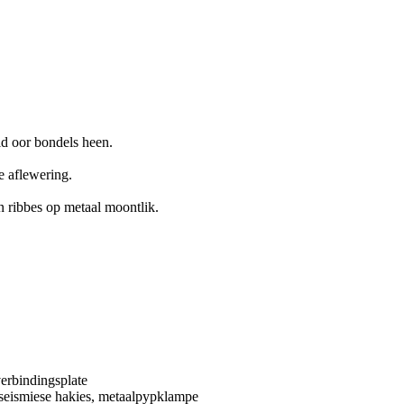
d oor bondels heen.
e aflewering.
 ribbes op metaal moontlik.
verbindingsplate
 seismiese hakies, metaalpypklampe