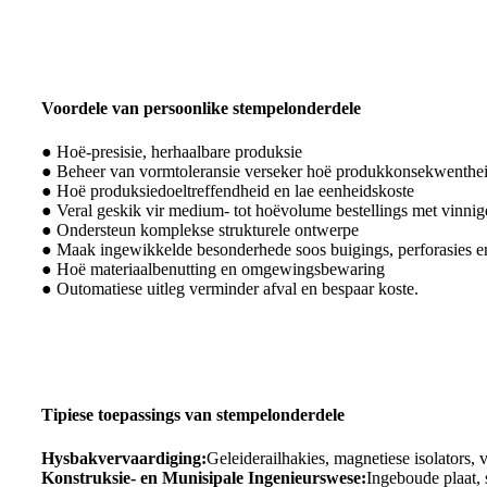
Voordele van persoonlike stempelonderdele
● Hoë-presisie, herhaalbare produksie
● Beheer van vormtoleransie verseker hoë produkkonsekwenthei
● Hoë produksiedoeltreffendheid en lae eenheidskoste
● Veral geskik vir medium- tot hoëvolume bestellings met vinnig
● Ondersteun komplekse strukturele ontwerpe
● Maak ingewikkelde besonderhede soos buigings, perforasies en
● Hoë materiaalbenutting en omgewingsbewaring
● Outomatiese uitleg verminder afval en bespaar koste.
Tipiese toepassings van stempelonderdele
Hysbakvervaardiging:
Geleiderailhakies, magnetiese isolators, 
Konstruksie- en Munisipale Ingenieurswese:
Ingeboude plaat,