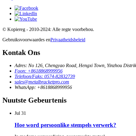
© Kopiereg - 2010-2024: Alle regte voorbehou.
Gebruiksvoorwaardes en
Privaatheidsbeleid
Kontak Ons
Adres: No 126, Chengyao Road, Hengxi Town, Yinzhou Distrik
Foon: +8618868999956
Telefoon/Faks: 0574-82832739
sales@metalbracketpro.com
WhatsApp: +8618868999956
Nuutste Gebeurtenis
Jul
31
Hoe word persoonlike stempels verwerk?