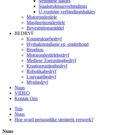
Seismiese hakies
Staalstruktuurverbindings
U-vormige verbindingshakies
Motoronderdele
Masjinerieonderdele
Bevestigingsmiddel
BEDRYF
Konstruksiebedryf
Hysbakinstallasie en -onderhoud
Brugbou
Motoronderdelebedryf
Mediese Toerustingbedryf
Kragtoerustingbedryf
Robotikabedryf
Lugvaartbedryf
Mynbedryf
Nuus
VIDEO
Kontak Ons
Tuis
Nuus
Hoe word persoonlike stempels verwerk?
Nuus