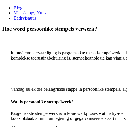
Blog
Maatskappy Nuus
Bedryfsnuus
Hoe word persoonlike stempels verwerk?
In moderne vervaardiging is pasgemaakte metaalstempelwerk 'n be
komplekse toerustingbehuising is, stempeltegnologie kan vinnig 
Vandag sal ek die belangrikste stappe in persoonlike stempels, a
Wat is persoonlike stempelwerk?
Pasgemaakte stempelwerk is 'n koue werkproses wat matryse en 
koolstofstaal, aluminiumlegering of gegalvaniseerde staal) in 'n 