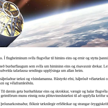
Í flugheiminum svífa flugvélar til himins eins og ernir og stytta þanni
 burðarflaugum sem svífa um himininn eins og risavaxnir drekar. Leiðs
auðvelda tafarlausa sendingu upplýsinga um allan heim.
i háþróaðrar tækni og vísindamanna. Hástyrkt efni, háþróuð vélartækni 
kni og vélaframleiðslu.
 Til dæmis geta burðarhlutar eins og skrokkur, vængir og halar flugvél
 í geimförum munu einnig nota plötuvinnslutækni til að uppfylla kröfu
g þróunarkostnaður, flóknir tæknilegir erfiðleikar og strangar öryggisk