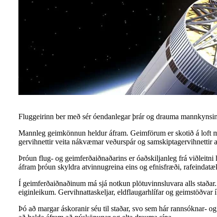
Fluggeirinn ber með sér óendanlegar þrár og drauma mannkynsins. 
Mannleg geimkönnun heldur áfram. Geimförum er skotið á loft með
gervihnettir veita nákvæmar veðurspár og samskiptagervihnettir 
Þróun flug- og geimferðaiðnaðarins er óaðskiljanleg frá viðleitn
áfram þróun skyldra atvinnugreina eins og efnisfræði, rafeindatæ
Í geimferðaiðnaðinum má sjá notkun plötuvinnsluvara alls staðar.
eiginleikum. Gervihnattaskeljar, eldflaugarhlífar og geimstöðvar
Þó að margar áskoranir séu til staðar, svo sem hár rannsóknar- o