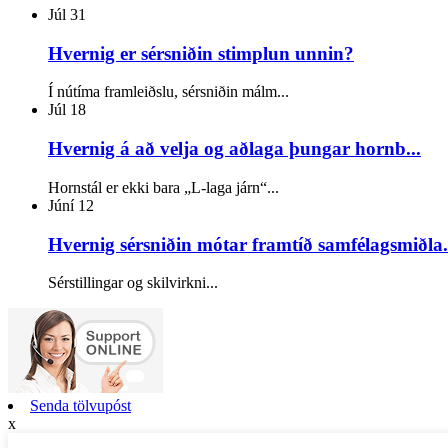
Júl
31
Hvernig er sérsniðin stimplun unnin?
Í nútíma framleiðslu, sérsniðin málm...
Júl
18
Hvernig á að velja og aðlaga þungar hornb...
Hornstál er ekki bara „L-laga járn“...
Júní
12
Hvernig sérsniðin mótar framtíð samfélagsmiðla.
Sérstillingar og skilvirkni...
Senda tölvupóst
x