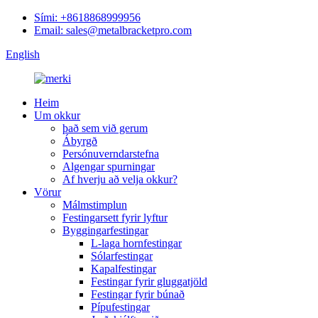
Sími: +8618868999956
Email: sales@metalbracketpro.com
English
Heim
Um okkur
það sem við gerum
Ábyrgð
Persónuverndarstefna
Algengar spurningar
Af hverju að velja okkur?
Vörur
Málmstimplun
Festingarsett fyrir lyftur
Byggingarfestingar
L-laga hornfestingar
Sólarfestingar
Kapalfestingar
Festingar fyrir gluggatjöld
Festingar fyrir búnað
Pípufestingar