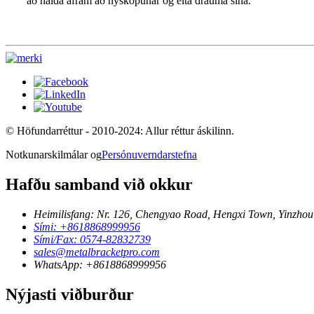
að halda áfram að nýsköpunar og elta drauma sína.
© Höfundarréttur - 2010-2024: Allur réttur áskilinn.
Notkunarskilmálar og
Persónuverndarstefna
Hafðu samband við okkur
Heimilisfang: Nr. 126, Chengyao Road, Hengxi Town, Yinzhou D
Sími: +8618868999956
Sími/Fax: 0574-82832739
sales@metalbracketpro.com
WhatsApp: +8618868999956
Nýjasti viðburður