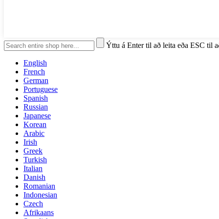
Ýttu á Enter til að leita eða ESC til 
English
French
German
Portuguese
Spanish
Russian
Japanese
Korean
Arabic
Irish
Greek
Turkish
Italian
Danish
Romanian
Indonesian
Czech
Afrikaans