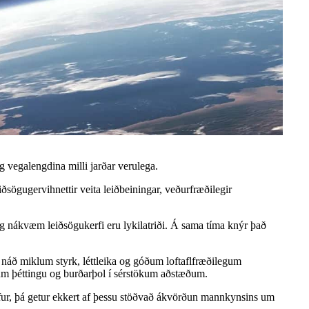
g vegalengdina milli jarðar verulega.
ögugervihnettir veita leiðbeiningar, veðurfræðilegir
og nákvæm leiðsögukerfi eru lykilatriði. Á sama tíma knýr það
a náð miklum styrk, léttleika og góðum loftaflfræðilegum
r um þéttingu og burðarþol í sérstökum aðstæðum.
röfur, þá getur ekkert af þessu stöðvað ákvörðun mannkynsins um