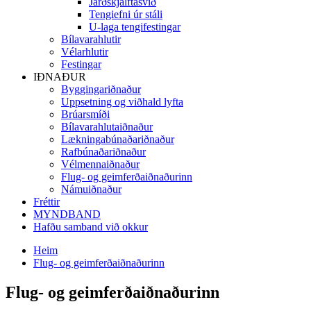
Jarðskjálftasvið
Tengiefni úr stáli
U-laga tengifestingar
Bílavarahlutir
Vélarhlutir
Festingar
IÐNAÐUR
Byggingariðnaður
Uppsetning og viðhald lyfta
Brúarsmíði
Bílavarahlutaiðnaður
Lækningabúnaðariðnaður
Rafbúnaðariðnaður
Vélmennaiðnaður
Flug- og geimferðaiðnaðurinn
Námuiðnaður
Fréttir
MYNDBAND
Hafðu samband við okkur
Heim
Flug- og geimferðaiðnaðurinn
Flug- og geimferðaiðnaðurinn