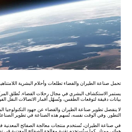
تحمل صناعة الطيران والفضاء تطلعات وأحلام البشرية اللامتناهية
يستمر الاستكشاف البشري في مجال رحلات الفضاء. تُطلق المركبات ا
بيانات دقيقة لتوقعات الطقس، وتُسهّل أقمار الاتصالات النقل الف
لا ينفصل تطوير صناعة الطيران والفضاء عن جهود التكنولوجيا المتق
التطور. وفي الوقت نفسه، تُسهم هذه الصناعة في تطوير الصناعات ذ
في صناعة الطيران، تُستخدم منتجات معالجة الصفائح المعدنية في 
هوائي ممتاز. كما ستُستخدم تقنية معالجة الصفائح المعدنية في ت