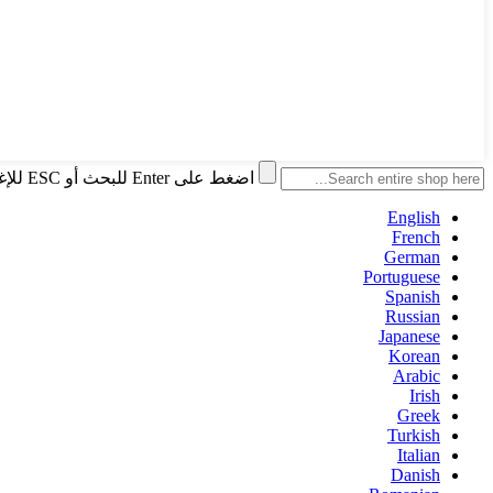
اضغط على Enter للبحث أو ESC للإغلاق
English
French
German
Portuguese
Spanish
Russian
Japanese
Korean
Arabic
Irish
Greek
Turkish
Italian
Danish