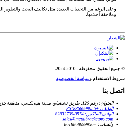
وعلى الرغم من التحديات العديدة مثل تكاليف البحث والتطوير المر
وملاحقة أحلامها.
© جميع الحقوق محفوظة - 2010-2024.
شروط الاستخدام و
سياسة الخصوصية
اتصل بنا
العنوان: رقم 126، طريق تشنغياو، مدينة هينجكسي، منطقة ينزهو، مدينة نينغبو.
الهاتف: +8618868999956
الهاتف/الفاكس: 0574-82832739
sales@metalbracketpro.com
واتساب: +8618868999956