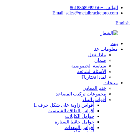
الهاتف: +8618868999956
Email: sales@metalbracketpro.com
English
بيت
معلومات عنا
ماذا نفعل
ضمان
سياسة الخصوصية
الأسئلة الشائعة
لماذا تختارنا؟
منتجات
ختم المعادن
مجموعات تركيب المصاعد
أقواس البناء
أقواس زاوية على شكل حرف L
أقواس الطاقة الشمسية
حوامل الكابلات
حوامل حائط الستارة
أقواس المعدات