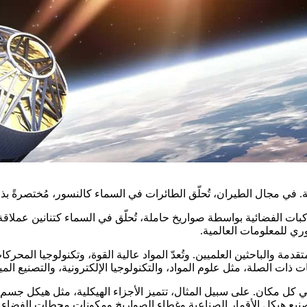
. في مجال الطيران، تُحلّق الطائرات في السماء كالنسور، مُختصرةً بذل
لفضائية بواسطة صواريخ حاملة، تُحلّق في السماء كتنانين عملاقة. تُوفّ
وري للمعلومات العالمية.
دمة والباحثين العلميين. وتُعدّ المواد عالية القوة، وتكنولوجيا المحر
ات الصلة، مثل علوم المواد، والتكنولوجيا الإلكترونية، والتصنيع المي
كل مكان. على سبيل المثال، تتميز الأجزاء الهيكلية، مثل هيكل جسم ال
صنيع هيكل الأقمار الصناعية وغطاء الصواريخ ومكونات محطات الفضاء لت