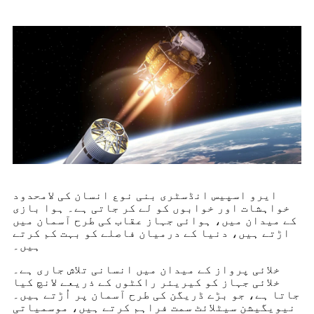
ایرو اسپیس انڈسٹری بنی نوع انسان کی لامحدود
خواہشات اور خوابوں کو لے کر جاتی ہے۔ ہوا بازی
کے میدان میں، ہوائی جہاز عقاب کی طرح آسمان میں
اڑتے ہیں، دنیا کے درمیان فاصلے کو بہت کم کرتے
ہیں۔
خلائی پرواز کے میدان میں انسانی تلاش جاری ہے۔
خلائی جہاز کو کیریئر راکٹوں کے ذریعے لانچ کیا
جاتا ہے، جو بڑے ڈریگن کی طرح آسمان پر اُڑتے ہیں۔
نیویگیشن سیٹلائٹ سمت فراہم کرتے ہیں، موسمیاتی