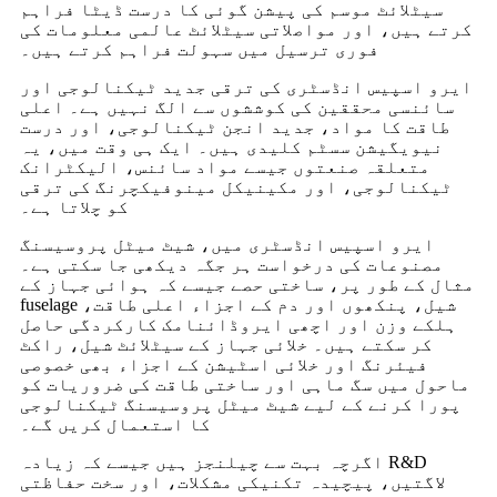
سیٹلائٹ موسم کی پیشن گوئی کا درست ڈیٹا فراہم
کرتے ہیں، اور مواصلاتی سیٹلائٹ عالمی معلومات کی
فوری ترسیل میں سہولت فراہم کرتے ہیں۔
ایرو اسپیس انڈسٹری کی ترقی جدید ٹیکنالوجی اور
سائنسی محققین کی کوششوں سے الگ نہیں ہے۔ اعلی
طاقت کا مواد، جدید انجن ٹیکنالوجی، اور درست
نیویگیشن سسٹم کلیدی ہیں۔ ایک ہی وقت میں، یہ
متعلقہ صنعتوں جیسے مواد سائنس، الیکٹرانک
ٹیکنالوجی، اور مکینیکل مینوفیکچرنگ کی ترقی
کو چلاتا ہے۔
ایرو اسپیس انڈسٹری میں، شیٹ میٹل پروسیسنگ
مصنوعات کی درخواست ہر جگہ دیکھی جا سکتی ہے۔
مثال کے طور پر، ساختی حصے جیسے کہ ہوائی جہاز کے
fuselage شیل، پنکھوں اور دم کے اجزاء اعلی طاقت،
ہلکے وزن اور اچھی ایروڈائنامک کارکردگی حاصل
کر سکتے ہیں۔ خلائی جہاز کے سیٹلائٹ شیل، راکٹ
فیئرنگ اور خلائی اسٹیشن کے اجزاء بھی خصوصی
ماحول میں سگ ماہی اور ساختی طاقت کی ضروریات کو
پورا کرنے کے لیے شیٹ میٹل پروسیسنگ ٹیکنالوجی
کا استعمال کریں گے۔
اگرچہ بہت سے چیلنجز ہیں جیسے کہ زیادہ R&D
لاگتیں، پیچیدہ تکنیکی مشکلات، اور سخت حفاظتی