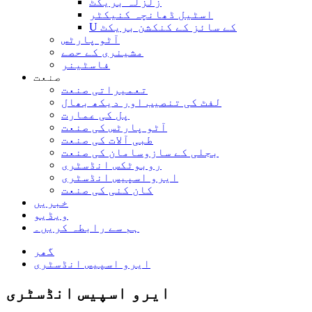
زلزلہ بریکٹ
اسٹیل ڈھانچہ کنیکٹر
U کے سائز کے کنکشن بریکٹ
آٹو پارٹس
مشینری کے حصے
فاسٹینر
صنعت
تعمیراتی صنعت
لفٹ کی تنصیب اور دیکھ بھال
پل کی عمارت
آٹو پارٹس کی صنعت
طبی آلات کی صنعت
بجلی کے سازوسامان کی صنعت
روبوٹکس انڈسٹری
ایرو اسپیس انڈسٹری
کان کنی کی صنعت
خبریں
ویڈیو
ہم سے رابطہ کریں۔
گھر
ایرو اسپیس انڈسٹری
ایرو اسپیس انڈسٹری