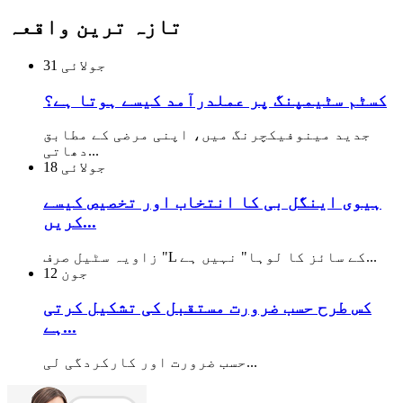
تازہ ترین واقعہ
جولائی
31
کسٹم سٹیمپنگ پر عملدرآمد کیسے ہوتا ہے؟
جدید مینوفیکچرنگ میں، اپنی مرضی کے مطابق
دھاتی...
جولائی
18
ہیوی اینگل بی کا انتخاب اور تخصیص کیسے
کریں...
زاویہ سٹیل صرف "L کے سائز کا لوہا" نہیں ہے...
جون
12
کس طرح حسب ضرورت مستقبل کی تشکیل کرتی
ہے...
حسب ضرورت اور کارکردگی لی...