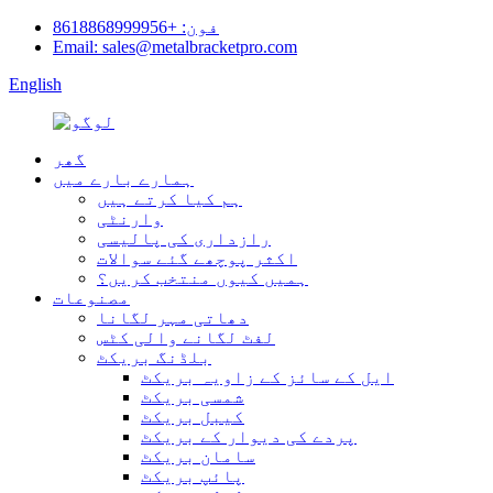
فون: +8618868999956
Email: sales@metalbracketpro.com
English
گھر
ہمارے بارے میں
ہم کیا کرتے ہیں
وارنٹی
رازداری کی پالیسی
اکثر پوچھے گئے سوالات
ہمیں کیوں منتخب کریں؟
مصنوعات
دھاتی مہر لگانا
لفٹ لگانے والی کٹس
بلڈنگ بریکٹ
ایل کے سائز کے زاویہ بریکٹ
شمسی بریکٹ
کیبل بریکٹ
پردے کی دیوار کے بریکٹ
سامان بریکٹ
پائپ بریکٹ