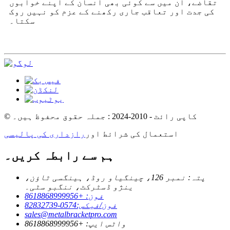
تقاضے، ان میں سے کوئی بھی انسان کے اپنے خوابوں
کی جدت اور تعاقب جاری رکھنے کے عزم کو نہیں روک
سکتا۔
© کاپی رائٹ - 2010-2024 : جملہ حقوق محفوظ ہیں۔
استعمال کی شرائط اور
رازداری کی پالیسی
ہم سے رابطہ کریں۔
پتہ: نمبر 126، چینگیاو روڈ، ہینگسی ٹاؤن،
ینژو ڈسٹرکٹ، ننگبو سٹی۔
فون: +8618868999956
فون/فیکس:0574-82832739
sales@metalbracketpro.com
واٹس ایپ: +8618868999956