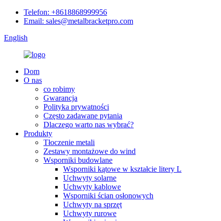
Telefon: +8618868999956
Email: sales@metalbracketpro.com
English
Dom
O nas
co robimy
Gwarancja
Polityka prywatności
Często zadawane pytania
Dlaczego warto nas wybrać?
Produkty
Tłoczenie metali
Zestawy montażowe do wind
Wsporniki budowlane
Wsporniki kątowe w kształcie litery L
Uchwyty solarne
Uchwyty kablowe
Wsporniki ścian osłonowych
Uchwyty na sprzęt
Uchwyty rurowe