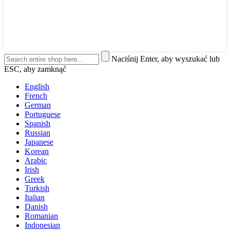
Naciśnij Enter, aby wyszukać lub
ESC, aby zamknąć
English
French
German
Portuguese
Spanish
Russian
Japanese
Korean
Arabic
Irish
Greek
Turkish
Italian
Danish
Romanian
Indonesian