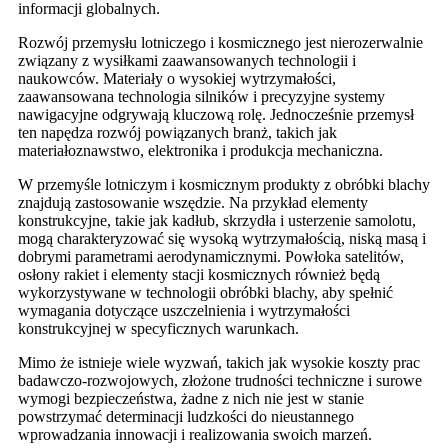
informacji globalnych.
Rozwój przemysłu lotniczego i kosmicznego jest nierozerwalnie
związany z wysiłkami zaawansowanych technologii i
naukowców. Materiały o wysokiej wytrzymałości,
zaawansowana technologia silników i precyzyjne systemy
nawigacyjne odgrywają kluczową rolę. Jednocześnie przemysł
ten napędza rozwój powiązanych branż, takich jak
materiałoznawstwo, elektronika i produkcja mechaniczna.
W przemyśle lotniczym i kosmicznym produkty z obróbki blachy
znajdują zastosowanie wszędzie. Na przykład elementy
konstrukcyjne, takie jak kadłub, skrzydła i usterzenie samolotu,
mogą charakteryzować się wysoką wytrzymałością, niską masą i
dobrymi parametrami aerodynamicznymi. Powłoka satelitów,
osłony rakiet i elementy stacji kosmicznych również będą
wykorzystywane w technologii obróbki blachy, aby spełnić
wymagania dotyczące uszczelnienia i wytrzymałości
konstrukcyjnej w specyficznych warunkach.
Mimo że istnieje wiele wyzwań, takich jak wysokie koszty prac
badawczo-rozwojowych, złożone trudności techniczne i surowe
wymogi bezpieczeństwa, żadne z nich nie jest w stanie
powstrzymać determinacji ludzkości do nieustannego
wprowadzania innowacji i realizowania swoich marzeń.