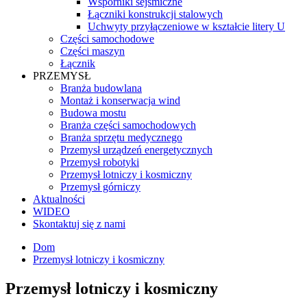
Wsporniki sejsmiczne
Łączniki konstrukcji stalowych
Uchwyty przyłączeniowe w kształcie litery U
Części samochodowe
Części maszyn
Łącznik
PRZEMYSŁ
Branża budowlana
Montaż i konserwacja wind
Budowa mostu
Branża części samochodowych
Branża sprzętu medycznego
Przemysł urządzeń energetycznych
Przemysł robotyki
Przemysł lotniczy i kosmiczny
Przemysł górniczy
Aktualności
WIDEO
Skontaktuj się z nami
Dom
Przemysł lotniczy i kosmiczny
Przemysł lotniczy i kosmiczny