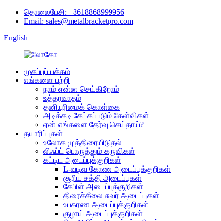
தொலைபேசி: +8618868999956
Email: sales@metalbracketpro.com
English
முகப்புப் பக்கம்
எங்களை பற்றி
நாம் என்ன செய்கிறோம்
உத்தரவாதம்
தனியுரிமைக் கொள்கை
அடிக்கடி கேட்கப்படும் கேள்விகள்
ஏன் எங்களை தேர்வு செய்தாய்?
தயாரிப்புகள்
உலோக முத்திரையிடுதல்
லிஃப்ட் பொருத்தும் கருவிகள்
கட்டிட அடைப்புக்குறிகள்
L-வடிவ கோண அடைப்புக்குறிகள்
சூரிய சக்தி அடைப்புகள்
கேபிள் அடைப்புக்குறிகள்
திரைச்சீலை சுவர் அடைப்புகள்
உபகரண அடைப்புக்குறிகள்
குழாய் அடைப்புக்குறிகள்