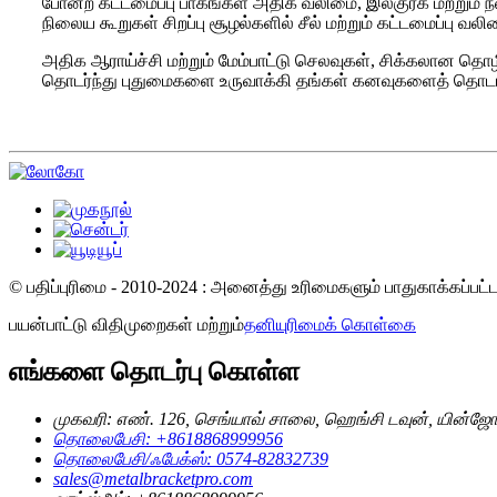
போன்ற கட்டமைப்பு பாகங்கள் அதிக வலிமை, இலகுரக மற்றும் ந
நிலைய கூறுகள் சிறப்பு சூழல்களில் சீல் மற்றும் கட்டமைப்பு
அதிக ஆராய்ச்சி மற்றும் மேம்பாட்டு செலவுகள், சிக்கலான தொழ
தொடர்ந்து புதுமைகளை உருவாக்கி தங்கள் கனவுகளைத் தொடர வ
© பதிப்புரிமை - 2010-2024 : அனைத்து உரிமைகளும் பாதுகாக்கப்பட
பயன்பாட்டு விதிமுறைகள் மற்றும்
தனியுரிமைக் கொள்கை
எங்களை தொடர்பு கொள்ள
முகவரி: எண். 126, செங்யாவ் சாலை, ஹெங்சி டவுன், யின்ஜோ 
தொலைபேசி: +8618868999956
தொலைபேசி/ஃபேக்ஸ்: 0574-82832739
sales@metalbracketpro.com