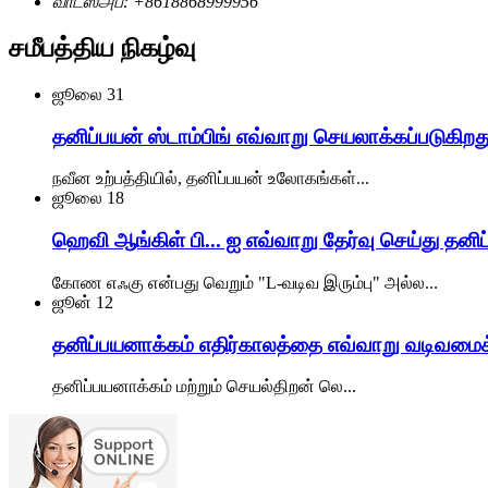
வாட்ஸ்அப்: +8618868999956
சமீபத்திய நிகழ்வு
ஜூலை
31
தனிப்பயன் ஸ்டாம்பிங் எவ்வாறு செயலாக்கப்படுகிறத
நவீன உற்பத்தியில், தனிப்பயன் உலோகங்கள்...
ஜூலை
18
ஹெவி ஆங்கிள் பி... ஐ எவ்வாறு தேர்வு செய்து தன
கோண எஃகு என்பது வெறும் "L-வடிவ இரும்பு" அல்ல...
ஜூன்
12
தனிப்பயனாக்கம் எதிர்காலத்தை எவ்வாறு வடிவமைக்
தனிப்பயனாக்கம் மற்றும் செயல்திறன் லெ...