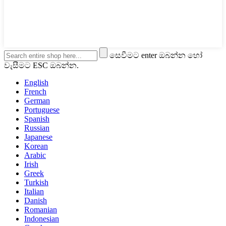
සෙවීමට enter ඔබන්න හෝ
වැසීමට ESC ඔබන්න.
English
French
German
Portuguese
Spanish
Russian
Japanese
Korean
Arabic
Irish
Greek
Turkish
Italian
Danish
Romanian
Indonesian