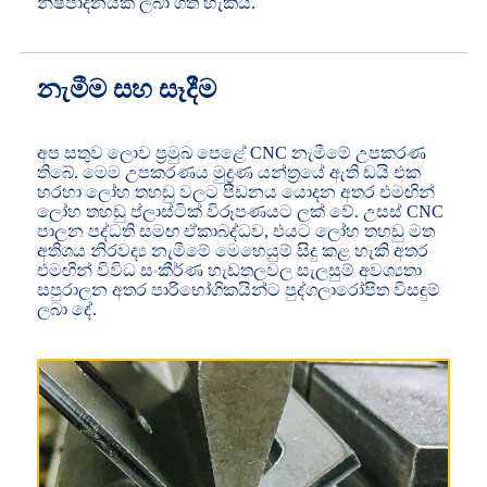
නිෂ්පාදනයක් ලබා ගත හැකිය.
නැමීම සහ සෑදීම
අප සතුව ලොව ප්‍රමුඛ පෙළේ CNC නැමීමේ උපකරණ
තිබේ. මෙම උපකරණය මුද්‍රණ යන්ත්‍රයේ ඇති ඩයි එක
හරහා ලෝහ තහඩු වලට පීඩනය යොදන අතර එමඟින්
ලෝහ තහඩු ප්ලාස්ටික් විරූපණයට ලක් වේ. උසස් CNC
පාලන පද්ධති සමඟ ඒකාබද්ධව, එයට ලෝහ තහඩු මත
අතිශය නිරවද්‍ය නැමීමේ මෙහෙයුම් සිදු කළ හැකි අතර
එමඟින් විවිධ සංකීර්ණ හැඩතලවල සැලසුම් අවශ්‍යතා
සපුරාලන අතර පාරිභෝගිකයින්ට පුද්ගලාරෝපිත විසඳුම්
ලබා දේ.