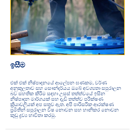
ඉසීම
එක් එක් නිෂ්පාදනයේ ආලේපන ඝණකම, වර්ණ
අනුකූලතාව සහ සෞන්දර්යය ඔබේ අවශ්‍යතා සපුරාලන
බව සහතික කිරීම සඳහා උසස් තත්ත්වයේ ඉසින
නිෂ්පාදන මාර්ගයක් සහ දැඩි තත්ත්ව පරීක්ෂණ
ක්‍රියාවලියක් අප සතුව ඇත. අපි පාරිසරික ආරක්ෂණ
ප්‍රමිතීන් සපුරාලන විෂ නොවන සහ හානිකර නොවන
කුඩු ද්‍රව්‍ය භාවිතා කරමු.