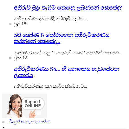
අභිරුචි මුද්‍රා තැබීම සකසනු ලබන්නේ කෙසේද?
නවීන නිෂ්පාදනයේදී, අභිරුචි ලෝහ...
ජූලි
18
බර කෝණ B තෝරාගෙන අභිරුචිකරණය
කරන්නේ කෙසේද...
කෝණ වානේ යනු "L-හැඩැති යකඩ" පමණක් නොවේ...
ජූනි
12
අභිරුචිකරණය So... හි අනාගතය හැඩගස්වන
ආකාරය
අභිරුචිකරණය සහ කාර්යක්ෂමතාව...
විද්‍යුත් තැපෑල යවන්න
x