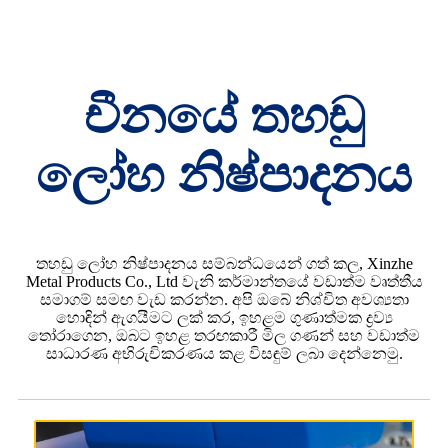
චීනයේ තහඩු
ලෝහ නිෂ්පාදනය
තහඩු ලෝහ නිෂ්පාදනය සම්බන්ධයෙන් ගත් කල, Xinzhe
Metal Products Co., Ltd වැනි කර්මාන්තයේ වඩාත්ම වෘත්තීය
සමාගම් සමඟ වැඩ කරන්න. අපි ඔබේ නිශ්චිත අවශ්‍යතා
හොඳින් ඇගයීමට ලක් කර, ඉහළම ගුණාත්මක ද්‍රව්‍ය
තෝරාගෙන, ඔබට ඉහළ තරඟකාරී මිල ගණන් සහ වඩාත්ම
සාධාරණ අභිරුචිකරණය කළ විසඳුම් ලබා දෙන්නෙමු.