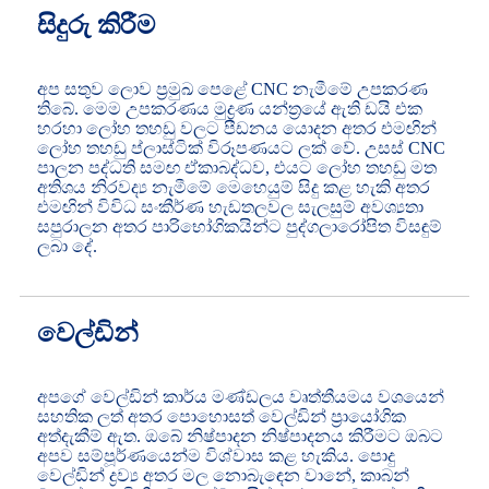
සිදුරු කිරීම
අප සතුව ලොව ප්‍රමුඛ පෙළේ CNC නැමීමේ උපකරණ
තිබේ. මෙම උපකරණය මුද්‍රණ යන්ත්‍රයේ ඇති ඩයි එක
හරහා ලෝහ තහඩු වලට පීඩනය යොදන අතර එමඟින්
ලෝහ තහඩු ප්ලාස්ටික් විරූපණයට ලක් වේ. උසස් CNC
පාලන පද්ධති සමඟ ඒකාබද්ධව, එයට ලෝහ තහඩු මත
අතිශය නිරවද්‍ය නැමීමේ මෙහෙයුම් සිදු කළ හැකි අතර
එමඟින් විවිධ සංකීර්ණ හැඩතලවල සැලසුම් අවශ්‍යතා
සපුරාලන අතර පාරිභෝගිකයින්ට පුද්ගලාරෝපිත විසඳුම්
ලබා දේ.
වෙල්ඩින්
අපගේ වෙල්ඩින් කාර්ය මණ්ඩලය වෘත්තීයමය වශයෙන්
සහතික ලත් අතර පොහොසත් වෙල්ඩින් ප්‍රායෝගික
අත්දැකීම් ඇත. ඔබේ නිෂ්පාදන නිෂ්පාදනය කිරීමට ඔබට
අපව සම්පූර්ණයෙන්ම විශ්වාස කළ හැකිය. පොදු
වෙල්ඩින් ද්‍රව්‍ය අතර මල නොබැඳෙන වානේ, කාබන්