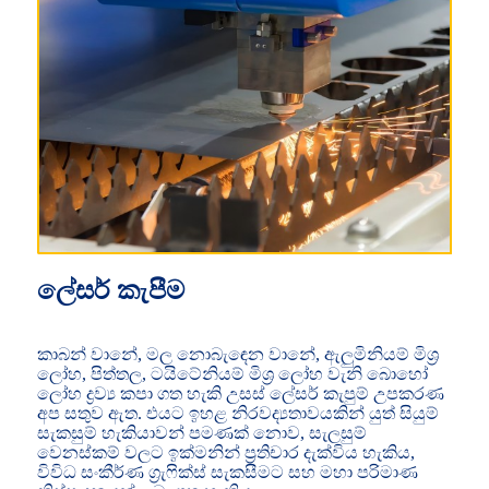
ලේසර් කැපීම
කාබන් වානේ, මල නොබැඳෙන වානේ, ඇලුමිනියම් මිශ්‍ර
ලෝහ, පිත්තල, ටයිටේනියම් මිශ්‍ර ලෝහ වැනි බොහෝ
ලෝහ ද්‍රව්‍ය කපා ගත හැකි උසස් ලේසර් කැපුම් උපකරණ
අප සතුව ඇත. එයට ඉහළ නිරවද්‍යතාවයකින් යුත් සියුම්
සැකසුම් හැකියාවන් පමණක් නොව, සැලසුම්
වෙනස්කම් වලට ඉක්මනින් ප්‍රතිචාර දැක්විය හැකිය,
විවිධ සංකීර්ණ ග්‍රැෆික්ස් සැකසීමට සහ මහා පරිමාණ