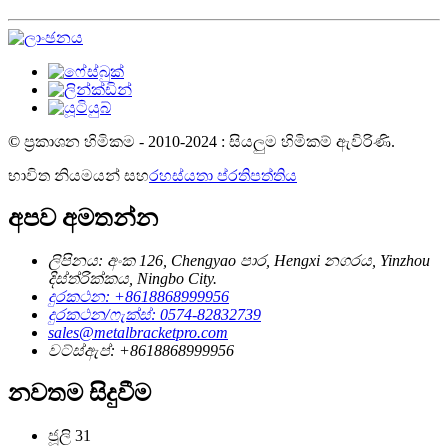
© ප්‍රකාශන හිමිකම - 2010-2024 : සියලුම හිමිකම් ඇවිරිණි.
භාවිත නියමයන් සහ
රහස්යතා ප්රතිපත්තිය
අපව අමතන්න
ලිපිනය: අංක 126, Chengyao පාර, Hengxi නගරය, Yinzhou
දිස්ත්රික්කය, Ningbo City.
දුරකථන: +8618868999956
දුරකථන/ෆැක්ස්: 0574-82832739
sales@metalbracketpro.com
වට්ස්ඇප්: +8618868999956
නවතම සිදුවීම
ජූලි
31