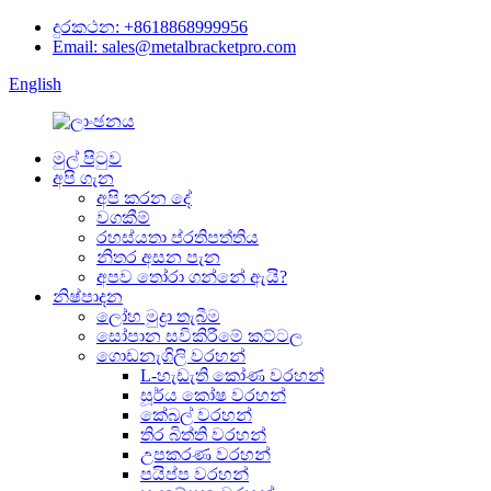
දුරකථන: +8618868999956
Email: sales@metalbracketpro.com
English
මුල් පිටුව
අපි ගැන
අපි කරන දේ
වගකීම්
රහස්යතා ප්රතිපත්තිය
නිතර අසන පැන
අපව තෝරා ගන්නේ ඇයි?
නිෂ්පාදන
ලෝහ මුද්‍රා තැබීම
සෝපාන සවිකිරීමේ කට්ටල
ගොඩනැගිලි වරහන්
L-හැඩැති කෝණ වරහන්
සූර්ය කෝෂ වරහන්
කේබල් වරහන්
තිර බිත්ති වරහන්
උපකරණ වරහන්
පයිප්ප වරහන්