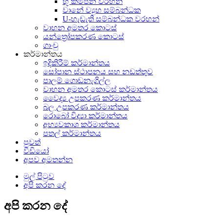
භූ කම්පන වරහන්
වානේ ව්‍යුහ සම්බන්ධක
U-හැඩැති සම්බන්ධක වරහන්
වාහන අමතර කොටස්
යන්ත්‍රෝපකරණ කොටස්
ගාංචු
කර්මාන්තය
ඉදිකිරීම් කර්මාන්තය
සෝපාන ස්ථාපනය සහ නඩත්තුව
පාලම් ගොඩනැගිල්ල
වාහන අමතර කොටස් කර්මාන්තය
වෛද්‍ය උපකරණ කර්මාන්තය
බල උපකරණ කර්මාන්තය
රොබෝ විද්‍යා කර්මාන්තය
අභ්‍යවකාශ කර්මාන්තය
පතල් කර්මාන්තය
පුවත්
වීඩියෝ
අපව අමතන්න
මුල් පිටුව
අපි කරන දේ
අපි කරන දේ