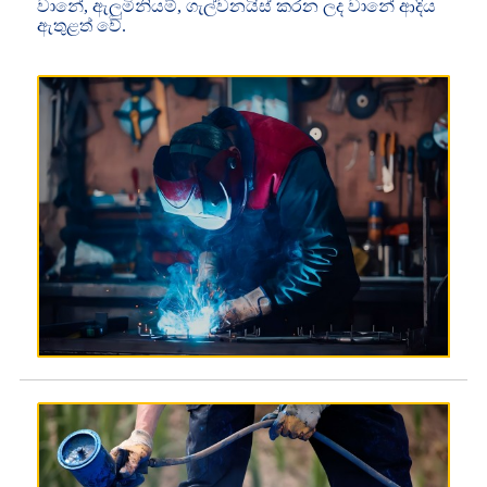
වානේ, ඇලුමිනියම්, ගැල්වනයිස් කරන ලද වානේ ආදිය
ඇතුළත් වේ.