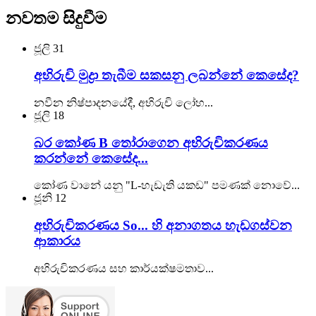
නවතම සිදුවීම
ජූලි
31
අභිරුචි මුද්‍රා තැබීම සකසනු ලබන්නේ කෙසේද?
නවීන නිෂ්පාදනයේදී, අභිරුචි ලෝහ...
ජූලි
18
බර කෝණ B තෝරාගෙන අභිරුචිකරණය
කරන්නේ කෙසේද...
කෝණ වානේ යනු "L-හැඩැති යකඩ" පමණක් නොවේ...
ජූනි
12
අභිරුචිකරණය So... හි අනාගතය හැඩගස්වන
ආකාරය
අභිරුචිකරණය සහ කාර්යක්ෂමතාව...