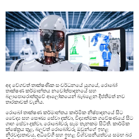
අද වේගවත් තාක්ෂණික සංවර්ධනයේ යුගයේ, රොබෝ
තාක්ෂණ කර්මාන්තය නවෝත්පාදනයේ සහ
බලාපොරොත්තුවේ ආලෝකයෙන් බැබළෙන දීප්තිමත් නව
තාරකාවක් වැනිය.
රොබෝ තාක්ෂණ කර්මාන්තය කාර්මික නිෂ්පාදනයේ සිට
වෛද්‍ය සහ සෞඛ්‍ය සේවා දක්වා, විද්‍යාත්මක ගවේෂණයේ සිට
ගෘහ සේවා දක්වා, රොබෝවරු සෑම තැනකම සිටිති. කාර්මික
ක්ෂේත්‍රය තුළ, බලවත් රොබෝවරු ඔවුන්ගේ ඉහළ
නිරවද්‍යතාවය, අධිවේගී සහ ඉහළ විශ්වසනීයත්වය සමඟ බර