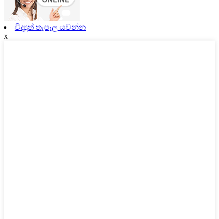
විද්‍යුත් තැපෑල යවන්න
x