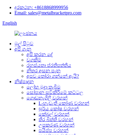
දුරකථන: +8618868999956
Email: sales@metalbracketpro.com
English
මුල් පිටුව
අපි ගැන
අපි කරන දේ
වගකීම්
රහස්යතා ප්රතිපත්තිය
නිතර අසන පැන
අපව තෝරා ගන්නේ ඇයි?
නිෂ්පාදන
ලෝහ මුද්‍රා තැබීම
සෝපාන සවිකිරීමේ කට්ටල
ගොඩනැගිලි වරහන්
L-හැඩැති කෝණ වරහන්
සූර්ය කෝෂ වරහන්
කේබල් වරහන්
තිර බිත්ති වරහන්
උපකරණ වරහන්
පයිප්ප වරහන්