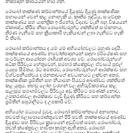
නිෂ්පාදන කාර්යයන් භාර ගනී.
රොබෝ තාක්ෂණ කර්මාන්තයේ දියුණුව දියුණු තාක්ෂණික
සහායෙන් වෙන් කළ නොහැකි ය. කෘතිම බුද්ධිය, සංවේදක
තාක්ෂණය සහ යාන්ත්‍රික ඉංජිනේරු විද්‍යාව වැනි බහු විෂයයන්
ඒකාබද්ධ කිරීම නිසා රොබෝවරුන්ට ශක්තිමත් සංජානනය,
තීරණ ගැනීමේ සහ ක්‍රියාකාරී හැකියාවන් ලබා ගැනීමට හැකි
වී තිබේ.
රොබෝ කර්මාන්තය ද යම් යම් අභියෝගවලට මුහුණ දෙයි.
තාක්ෂණයේ අඛණ්ඩ නවෝත්පාදනයන් සඳහා පර්යේෂණ සහ
සංවර්ධන ආයෝජන රාශියක් අවශ්‍ය වේ. රොබෝවරුන්ගේ
අධික පිරිවැය හේතුවෙන්, සමහර ක්ෂේත්‍රවල ඒවායේ පුළුල්
යෙදුම සීමිතය. ඊට අමතරව, රොබෝවරුන්ගේ ආරක්ෂාව සහ
විශ්වසනීයත්වය ද ජනතාවගේ අවධානයට ලක්වන අතර,
තාක්ෂණික ප්‍රමිතීන් සහ නියාමන පියවර අඛණ්ඩව ශක්තිමත්
කළ යුතුය. තහඩු ලෝහ වරහන් වල අභිරුචිකරණය කළ
සැලසුම සමාගම්වලට පිරිවැය අඩු කිරීමට පමණක් නොව,
උපකරණවල ආරක්ෂාව වැඩි දියුණු කිරීමට සහ කර්මාන්ත
ප්‍රමිතීන් සපුරාලීමට ද උපකාරී වේ.
අභියෝග මධ්‍යයේ වුවද, රොබෝ කර්මාන්තයේ අනාගතය
තවමත් බලාපොරොත්තුවෙන් පිරී පවතී. තාක්ෂණයේ අඛණ්ඩ
දියුණුව සහ පිරිවැය ක්‍රමයෙන් අඩුවීමත් සමඟ, රොබෝවරු
තවත් ක්ෂේත්‍රවල භාවිතා කරනු ඇති අතර, රොබෝ