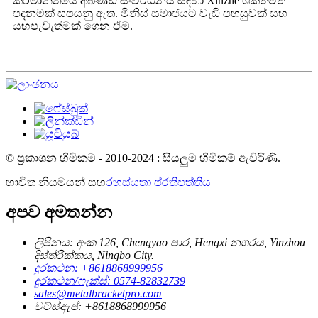
කර්මාන්තයේ අඛණ්ඩ සංවර්ධනය සඳහා Xinzhe ශක්තිමත්
පදනමක් සපයනු ඇත. මිනිස් සමාජයට වැඩි පහසුවක් සහ
යහපැවැත්මක් ගෙන ඒම.
© ප්‍රකාශන හිමිකම - 2010-2024 : සියලුම හිමිකම් ඇවිරිණි.
භාවිත නියමයන් සහ
රහස්යතා ප්රතිපත්තිය
අපව අමතන්න
ලිපිනය: අංක 126, Chengyao පාර, Hengxi නගරය, Yinzhou
දිස්ත්රික්කය, Ningbo City.
දුරකථන: +8618868999956
දුරකථන/ෆැක්ස්: 0574-82832739
sales@metalbracketpro.com
වට්ස්ඇප්: +8618868999956