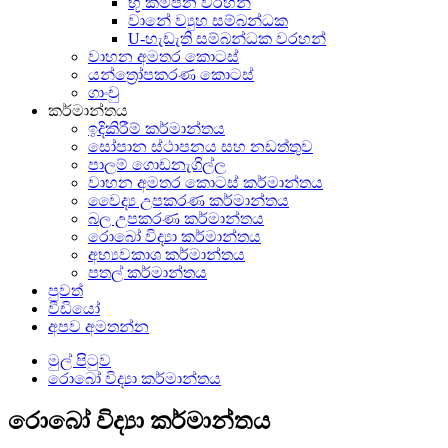
භූ කම්පන වරහන්
වානේ ව්‍යුහ සම්බන්ධක
U-හැඩැති සම්බන්ධක වරහන්
වාහන අමතර කොටස්
යන්ත්‍රෝපකරණ කොටස්
ගාංචු
කර්මාන්තය
ඉදිකිරීම් කර්මාන්තය
සෝපාන ස්ථාපනය සහ නඩත්තුව
පාලම් ගොඩනැගිල්ල
වාහන අමතර කොටස් කර්මාන්තය
වෛද්‍ය උපකරණ කර්මාන්තය
බල උපකරණ කර්මාන්තය
රොබෝ විද්‍යා කර්මාන්තය
අභ්‍යවකාශ කර්මාන්තය
පතල් කර්මාන්තය
පුවත්
වීඩියෝ
අපව අමතන්න
මුල් පිටුව
රොබෝ විද්‍යා කර්මාන්තය
රොබෝ විද්‍යා කර්මාන්තය