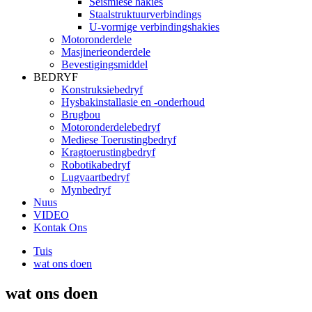
Seismiese hakies
Staalstruktuurverbindings
U-vormige verbindingshakies
Motoronderdele
Masjinerieonderdele
Bevestigingsmiddel
BEDRYF
Konstruksiebedryf
Hysbakinstallasie en -onderhoud
Brugbou
Motoronderdelebedryf
Mediese Toerustingbedryf
Kragtoerustingbedryf
Robotikabedryf
Lugvaartbedryf
Mynbedryf
Nuus
VIDEO
Kontak Ons
Tuis
wat ons doen
wat ons doen