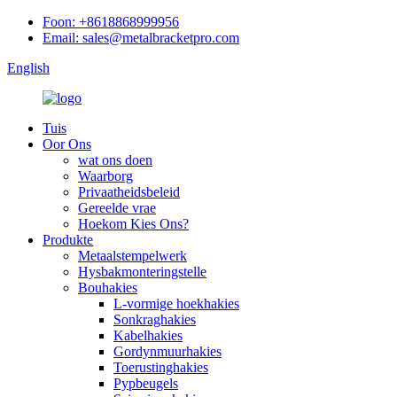
Foon: +8618868999956
Email: sales@metalbracketpro.com
English
Tuis
Oor Ons
wat ons doen
Waarborg
Privaatheidsbeleid
Gereelde vrae
Hoekom Kies Ons?
Produkte
Metaalstempelwerk
Hysbakmonteringstelle
Bouhakies
L-vormige hoekhakies
Sonkraghakies
Kabelhakies
Gordynmuurhakies
Toerustinghakies
Pypbeugels