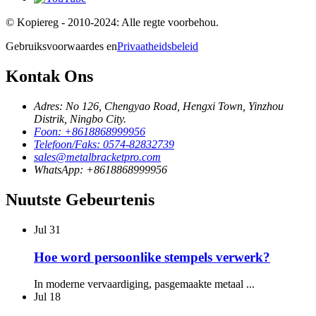
© Kopiereg - 2010-2024: Alle regte voorbehou.
Gebruiksvoorwaardes en
Privaatheidsbeleid
Kontak Ons
Adres: No 126, Chengyao Road, Hengxi Town, Yinzhou
Distrik, Ningbo City.
Foon: +8618868999956
Telefoon/Faks: 0574-82832739
sales@metalbracketpro.com
WhatsApp: +8618868999956
Nuutste Gebeurtenis
Jul
31
Hoe word persoonlike stempels verwerk?
In moderne vervaardiging, pasgemaakte metaal ...
Jul
18