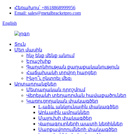
Հեռախոս՝ +8618868999956
Email: sales@metalbracketpro.com
English
Տուն
Մեր մասին
ինչ ենք մենք անում
Երաշխիք
Գաղտնիության քաղաքականություն
Հաճախակի տրվող հարցեր
Ինչո՞ւ ընտրել մեզ։
Արտադրանքներ
Մետաղական դրոշմում
Վերելակի տեղադրման հավաքածուներ
Կառուցողական փակագծեր
L-աձև անկյունային փակագծեր
Արևային ամրակներ
Մալուխի փակագծեր
Վարագույրների պատի կեռիկներ
Սարքավորումների փակագծեր