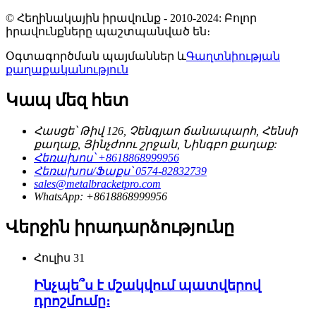
© Հեղինակային իրավունք - 2010-2024: Բոլոր
իրավունքները պաշտպանված են։
Օգտագործման պայմաններ և
Գաղտնիության
քաղաքականություն
Կապ մեզ հետ
Հասցե՝ Թիվ 126, Չենգյաո ճանապարհ, Հենսի
քաղաք, Յինչժոու շրջան, Նինգբո քաղաք:
Հեռախոս՝ +8618868999956
Հեռախոս/Ֆաքս՝ 0574-82832739
sales@metalbracketpro.com
WhatsApp: +8618868999956
Վերջին իրադարձությունը
Հուլիս
31
Ինչպե՞ս է մշակվում պատվերով
դրոշմումը։