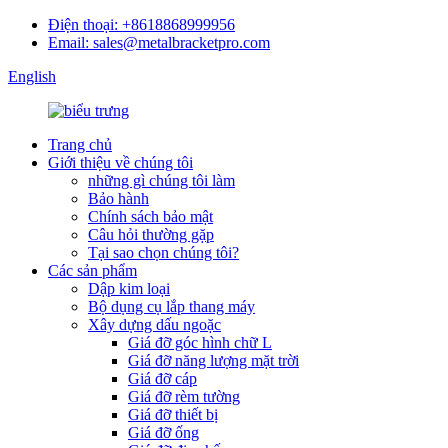
Điện thoại: +8618868999956
Email: sales@metalbracketpro.com
English
Trang chủ
Giới thiệu về chúng tôi
những gì chúng tôi làm
Bảo hành
Chính sách bảo mật
Câu hỏi thường gặp
Tại sao chọn chúng tôi?
Các sản phẩm
Dập kim loại
Bộ dụng cụ lắp thang máy
Xây dựng dấu ngoặc
Giá đỡ góc hình chữ L
Giá đỡ năng lượng mặt trời
Giá đỡ cáp
Giá đỡ rèm tường
Giá đỡ thiết bị
Giá đỡ ống