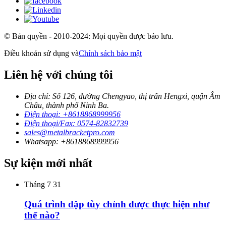
© Bản quyền - 2010-2024: Mọi quyền được bảo lưu.
Điều khoản sử dụng và
Chính sách bảo mật
Liên hệ với chúng tôi
Địa chỉ: Số 126, đường Chengyao, thị trấn Hengxi, quận Âm
Châu, thành phố Ninh Ba.
Điện thoại: +8618868999956
Điện thoại/Fax: 0574-82832739
sales@metalbracketpro.com
Whatsapp: +8618868999956
Sự kiện mới nhất
Tháng 7
31
Quá trình dập tùy chỉnh được thực hiện như
thế nào?