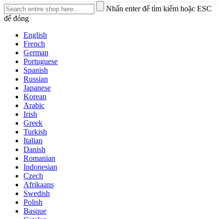
Nhấn enter để tìm kiếm hoặc ESC
để đóng
English
French
German
Portuguese
Spanish
Russian
Japanese
Korean
Arabic
Irish
Greek
Turkish
Italian
Danish
Romanian
Indonesian
Czech
Afrikaans
Swedish
Polish
Basque