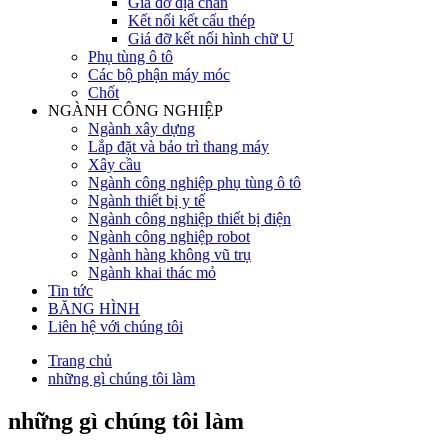
Giá đỡ địa chấn
Kết nối kết cấu thép
Giá đỡ kết nối hình chữ U
Phụ tùng ô tô
Các bộ phận máy móc
Chốt
NGÀNH CÔNG NGHIỆP
Ngành xây dựng
Lắp đặt và bảo trì thang máy
Xây cầu
Ngành công nghiệp phụ tùng ô tô
Ngành thiết bị y tế
Ngành công nghiệp thiết bị điện
Ngành công nghiệp robot
Ngành hàng không vũ trụ
Ngành khai thác mỏ
Tin tức
BĂNG HÌNH
Liên hệ với chúng tôi
Trang chủ
những gì chúng tôi làm
những gì chúng tôi làm