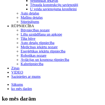
Seismiskās iekavas
Tērauda konstrukciju savienotāji
U veida savienojuma kronšteini
Auto detaļas
Mašīnu detaļas
Stiprinājums
RŪPNIECĪBA
Būvniecības nozare
Liftu uzstādīšana un apkope
Tilta būve
Auto detaļu rūpniecība
Medicīnas iekārtu nozare
Enerģētikas iekārtu rūpniecība
Robotikas nozare
Aviācijas un kosmosa rūpniecība
Kalnrūpniecība
Ziņas
VIDEO
Sazinieties ar mums
Sākums
ko mēs darām
ko mēs darām