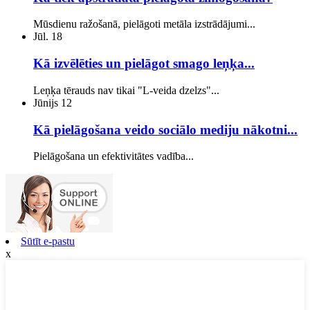
Mūsdienu ražošanā, pielāgoti metāla izstrādājumi...
Jūl.
18
Kā izvēlēties un pielāgot smago leņķa...
Leņķa tērauds nav tikai "L-veida dzelzs"...
Jūnijs
12
Kā pielāgošana veido sociālo mediju nākotni...
Pielāgošana un efektivitātes vadība...
Sūtīt e-pastu
x