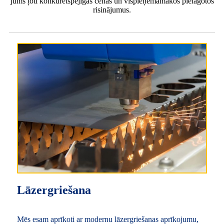
jums ļoti konkurētspējīgas cenas un vispieņemamākos pielāgotos
risinājumus.
Lāzergriešana
Mēs esam aprīkoti ar modernu lāzergriešanas aprīkojumu,