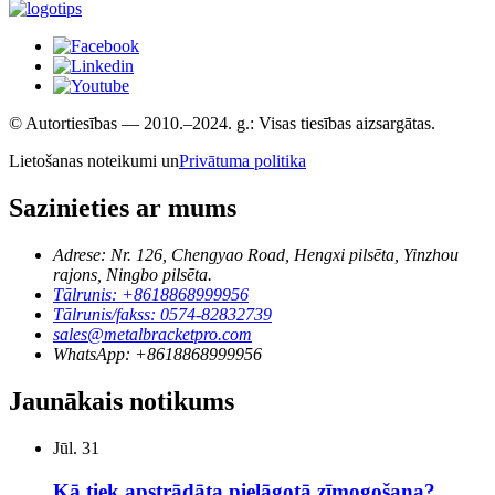
© Autortiesības — 2010.–2024. g.: Visas tiesības aizsargātas.
Lietošanas noteikumi un
Privātuma politika
Sazinieties ar mums
Adrese: Nr. 126, Chengyao Road, Hengxi pilsēta, Yinzhou
rajons, Ningbo pilsēta.
Tālrunis: +8618868999956
Tālrunis/fakss: 0574-82832739
sales@metalbracketpro.com
WhatsApp: +8618868999956
Jaunākais notikums
Jūl.
31
Kā tiek apstrādāta pielāgotā zīmogošana?