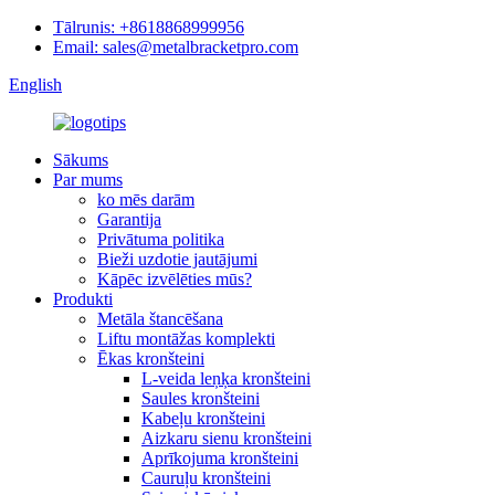
Tālrunis: +8618868999956
Email: sales@metalbracketpro.com
English
Sākums
Par mums
ko mēs darām
Garantija
Privātuma politika
Bieži uzdotie jautājumi
Kāpēc izvēlēties mūs?
Produkti
Metāla štancēšana
Liftu montāžas komplekti
Ēkas kronšteini
L-veida leņķa kronšteini
Saules kronšteini
Kabeļu kronšteini
Aizkaru sienu kronšteini
Aprīkojuma kronšteini
Cauruļu kronšteini