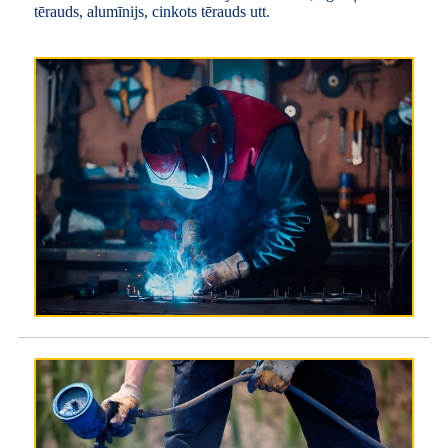
tērauds, alumīnijs, cinkots tērauds utt.