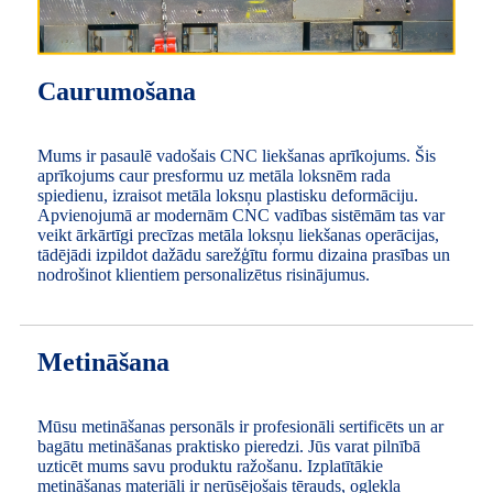
Caurumošana
Mums ir pasaulē vadošais CNC liekšanas aprīkojums. Šis
aprīkojums caur presformu uz metāla loksnēm rada
spiedienu, izraisot metāla loksņu plastisku deformāciju.
Apvienojumā ar modernām CNC vadības sistēmām tas var
veikt ārkārtīgi precīzas metāla loksņu liekšanas operācijas,
tādējādi izpildot dažādu sarežģītu formu dizaina prasības un
nodrošinot klientiem personalizētus risinājumus.
Metināšana
Mūsu metināšanas personāls ir profesionāli sertificēts un ar
bagātu metināšanas praktisko pieredzi. Jūs varat pilnībā
uzticēt mums savu produktu ražošanu. Izplatītākie
metināšanas materiāli ir nerūsējošais tērauds, oglekļa