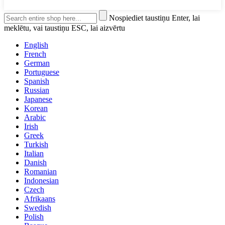
Nospiediet taustiņu Enter, lai
meklētu, vai taustiņu ESC, lai aizvērtu
English
French
German
Portuguese
Spanish
Russian
Japanese
Korean
Arabic
Irish
Greek
Turkish
Italian
Danish
Romanian
Indonesian
Czech
Afrikaans
Swedish
Polish