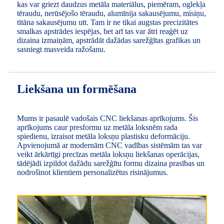
kas var griezt daudzus metāla materiālus, piemēram, oglekļa
tēraudu, nerūsējošo tēraudu, alumīnija sakausējumu, misiņu,
titāna sakausējumu utt. Tam ir ne tikai augstas precizitātes
smalkas apstrādes iespējas, bet arī tas var ātri reaģēt uz
dizaina izmaiņām, apstrādāt dažādas sarežģītas grafikas un
sasniegt masveida ražošanu.
Liekšana un formēšana
Mums ir pasaulē vadošais CNC liekšanas aprīkojums. Šis
aprīkojums caur presformu uz metāla loksnēm rada
spiedienu, izraisot metāla loksņu plastisku deformāciju.
Apvienojumā ar modernām CNC vadības sistēmām tas var
veikt ārkārtīgi precīzas metāla loksņu liekšanas operācijas,
tādējādi izpildot dažādu sarežģītu formu dizaina prasības un
nodrošinot klientiem personalizētus risinājumus.