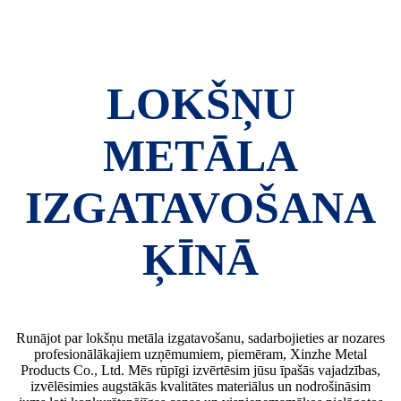
LOKŠŅU
METĀLA
IZGATAVOŠANA
ĶĪNĀ
Runājot par lokšņu metāla izgatavošanu, sadarbojieties ar nozares
profesionālākajiem uzņēmumiem, piemēram, Xinzhe Metal
Products Co., Ltd. Mēs rūpīgi izvērtēsim jūsu īpašās vajadzības,
izvēlēsimies augstākās kvalitātes materiālus un nodrošināsim