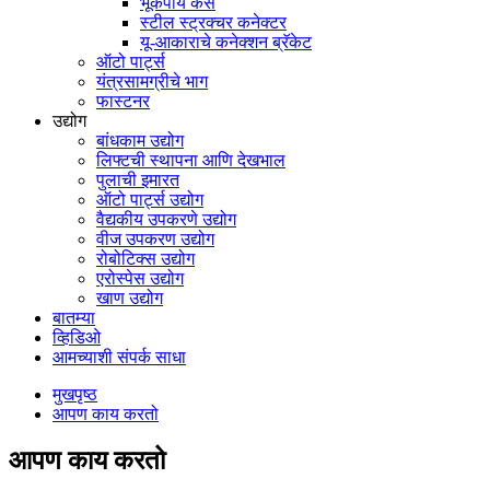
भूकंपीय कंस
स्टील स्ट्रक्चर कनेक्टर
यू-आकाराचे कनेक्शन ब्रॅकेट
ऑटो पार्ट्स
यंत्रसामग्रीचे भाग
फास्टनर
उद्योग
बांधकाम उद्योग
लिफ्टची स्थापना आणि देखभाल
पुलाची इमारत
ऑटो पार्ट्स उद्योग
वैद्यकीय उपकरणे उद्योग
वीज उपकरण उद्योग
रोबोटिक्स उद्योग
एरोस्पेस उद्योग
खाण उद्योग
बातम्या
व्हिडिओ
आमच्याशी संपर्क साधा
मुखपृष्ठ
आपण काय करतो
आपण काय करतो