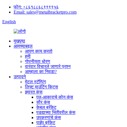
फोन: +८६१८८६८९९९९५६
Email: sales@metalbracketpro.com
English
मुखपृष्ठ
आमच्याबद्दल
आपण काय करतो
हमी
गोपनीयता धोरण
वारंवार विचारले जाणारे प्रश्न
आम्हाला का निवडा?
उत्पादने
मेटल स्टॅम्पिंग
लिफ्ट माउंटिंग किट्स
इमारत कंस
एल-आकाराचे कोन कंस
सौर कंस
केबल ब्रॅकेट
पडद्याच्या भिंतीवरील कंस
उपकरणांचे कंस
पाईप ब्रॅकेट