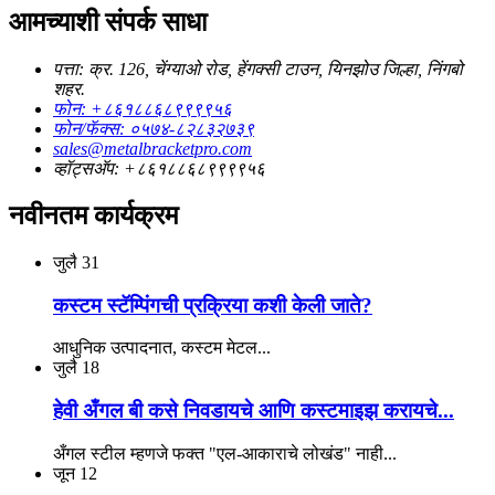
आमच्याशी संपर्क साधा
पत्ता: क्र. 126, चेंग्याओ रोड, हेंगक्सी टाउन, यिनझोउ जिल्हा, निंगबो
शहर.
फोन: +८६१८८६८९९९९५६
फोन/फॅक्स: ०५७४-८२८३२७३९
sales@metalbracketpro.com
व्हॉट्सअ‍ॅप: +८६१८८६८९९९९५६
नवीनतम कार्यक्रम
जुलै
31
कस्टम स्टॅम्पिंगची प्रक्रिया कशी केली जाते?
आधुनिक उत्पादनात, कस्टम मेटल...
जुलै
18
हेवी अँगल बी कसे निवडायचे आणि कस्टमाइझ करायचे...
अँगल स्टील म्हणजे फक्त "एल-आकाराचे लोखंड" नाही...
जून
12