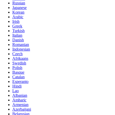
Russian
Japanese
Korean
Arabic
Irish
Greek
Turkish
Italian
Danish
Romanian
Indonesian
Czech
Afrikaans
Swedish
Polish
Basque
Catalan
Esperanto
Hindi
Lao
Albanian
Amharic
Armenian
Azerbaijani
Belarusian