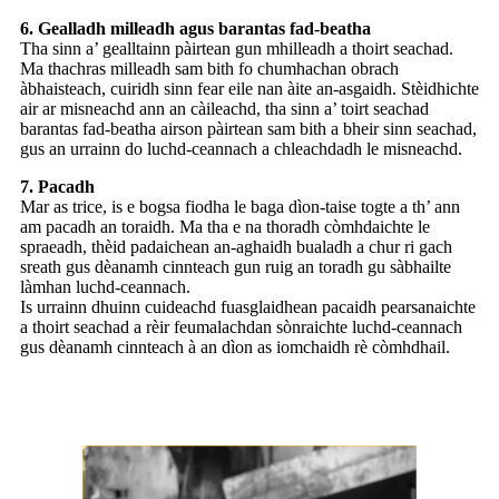
6. Gealladh milleadh agus barantas fad-beatha
Tha sinn a’ gealltainn pàirtean gun mhilleadh a thoirt seachad.
Ma thachras milleadh sam bith fo chumhachan obrach
àbhaisteach, cuiridh sinn fear eile nan àite an-asgaidh. Stèidhichte
air ar misneachd ann an càileachd, tha sinn a’ toirt seachad
barantas fad-beatha airson pàirtean sam bith a bheir sinn seachad,
gus an urrainn do luchd-ceannach a chleachdadh le misneachd.
7. Pacadh
Mar as trice, is e bogsa fiodha le baga dìon-taise togte a th’ ann
am pacadh an toraidh. Ma tha e na thoradh còmhdaichte le
spraeadh, thèid padaichean an-aghaidh bualadh a chur ri gach
sreath gus dèanamh cinnteach gun ruig an toradh gu sàbhailte
làmhan luchd-ceannach.
Is urrainn dhuinn cuideachd fuasglaidhean pacaidh pearsanaichte
a thoirt seachad a rèir feumalachdan sònraichte luchd-ceannach
gus dèanamh cinnteach à an dìon as iomchaidh rè còmhdhail.