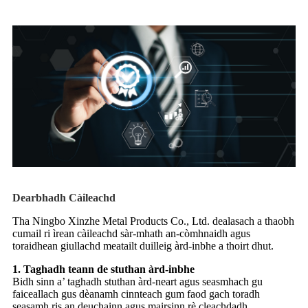
Dearbhadh Càileachd
Tha Ningbo Xinzhe Metal Products Co., Ltd. dealasach a thaobh
cumail ri ìrean càileachd sàr-mhath an-còmhnaidh agus
toraidhean giullachd meatailt duilleig àrd-inbhe a thoirt dhut.
1. Taghadh teann de stuthan àrd-inbhe
Bidh sinn a’ taghadh stuthan àrd-neart agus seasmhach gu
faiceallach gus dèanamh cinnteach gum faod gach toradh
seasamh ris an deuchainn agus mairsinn rè cleachdadh.