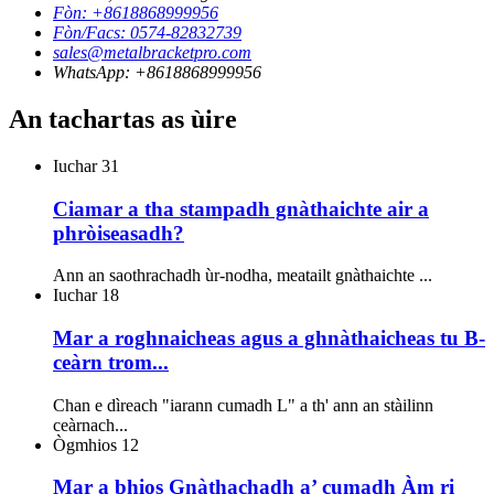
Fòn: +8618868999956
Fòn/Facs: 0574-82832739
sales@metalbracketpro.com
WhatsApp: +8618868999956
An tachartas as ùire
Iuchar
31
Ciamar a tha stampadh gnàthaichte air a
phròiseasadh?
Ann an saothrachadh ùr-nodha, meatailt gnàthaichte ...
Iuchar
18
Mar a roghnaicheas agus a ghnàthaicheas tu B-
ceàrn trom...
Chan e dìreach "iarann cumadh L" a th' ann an stàilinn
ceàrnach...
Ògmhios
12
Mar a bhios Gnàthachadh a’ cumadh Àm ri