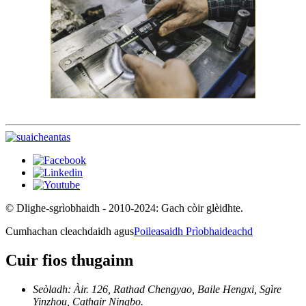
© Dlighe-sgrìobhaidh - 2010-2024: Gach còir glèidhte.
Cumhachan cleachdaidh agus
Poileasaidh Prìobhaideachd
Cuir fios thugainn
Seòladh: Àir. 126, Rathad Chengyao, Baile Hengxi, Sgìre
Yinzhou, Cathair Ningbo.