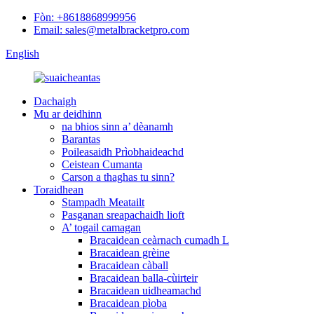
Fòn: +8618868999956
Email: sales@metalbracketpro.com
English
Dachaigh
Mu ar deidhinn
na bhios sinn a’ dèanamh
Barantas
Poileasaidh Prìobhaideachd
Ceistean Cumanta
Carson a thaghas tu sinn?
Toraidhean
Stampadh Meatailt
Pasganan sreapachaidh lioft
A’ togail camagan
Bracaidean ceàrnach cumadh L
Bracaidean grèine
Bracaidean càball
Bracaidean balla-cùirteir
Bracaidean uidheamachd
Bracaidean pìoba