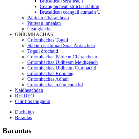
Bracaidean seismeach
Ceanglaichean structar stàilinn
Bracaidean ceangail cumadh U
Pàirtean Chàraichean
Pàirtean innealan
Ceanglaiche
GNÌOMHACHAS
Gnìomhachas Togail
Stàladh is Cumail Suas Àrdaichear
Togail drochaid
Gnìomhachas Pàirtean Chàraichean
Gnìomhachas Uidheam Meidigeach
Gnìomhachas Uidheam Cumhachd
Gnìomhachas Robotaig
Gnìomhachas Adhair
Gnìomhachas mèinnearachd
Naidheachdan
BHIDEO
Cuir fios thugainn
Dachaigh
Barantas
Barantas