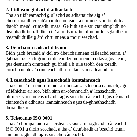
2. Uidheam giullachd adhartach
Tha an uidheamachd giullachd as adhartaiche aig a’
chompanaidh gus dèanamh cinnteach à cruinneas an toraidh a
thaobh meud, cumadh, msaa. Ge bith an e structar sìmplidh no
dealbhadh iom-fhillte a th’ ann, is urrainn dhuinn fuasglaidhean
meatailt duilleig àrd-chruinneas a thoirt seachad.
3. Deuchainn càileachd teann
Bidh gach bracaid a’ dol tro dheuchainnean càileachd teann, a’
gabhail a-steach grunn inbhean leithid meud, coltas agus neart,
gus dèanamh cinnteach gu bheil a h-uile taobh den toradh
crìochnaichte a’ coinneachadh ri riatanasan càileachd àrd.
4. Leasachadh agus leasachadh leantainneach
Tha sinn a’ cur cudrom mòr air fios-air-ais luchd-ceannach, agus
stèidhichte air seo, bidh sinn an-còmhnaidh a’ leasachadh
phròiseasan cinneasachaidh agus smachd càileachd gus dèanamh
cinnteach à adhartas leantainneach agus ùr-ghnàthachadh
thoraidhean.
5. Teisteanas ISO 9001
Tha a’ chompanaidh air teisteanas siostam riaghlaidh càileachd
ISO 9001 a thoirt seachad, a tha a’ dearbhadh ar beachd teann
ann an riaghladh agus smachd càileachd.