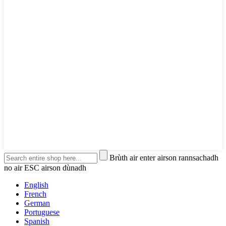
Brùth air enter airson rannsachadh
no air ESC airson dùnadh
English
French
German
Portuguese
Spanish