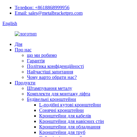
Телефон: +8618868999956
Email: sales@metalbracketpro.com
English
Дім
Про нас
що ми робимо
Гарантія
Політика конфіденційності
Найчастіші запитання
Чому варто обрати нас?
Продукти
Штампування металу
Комплекти для монтажу ліфта
Будівельні кронштейни
L-подібні кутові кронштейни
Сонячні кронштейни
Кронштейни для кабелів
Кронштейни для навісних стін
Кронштейни для обладнання
Кронштейни для труб