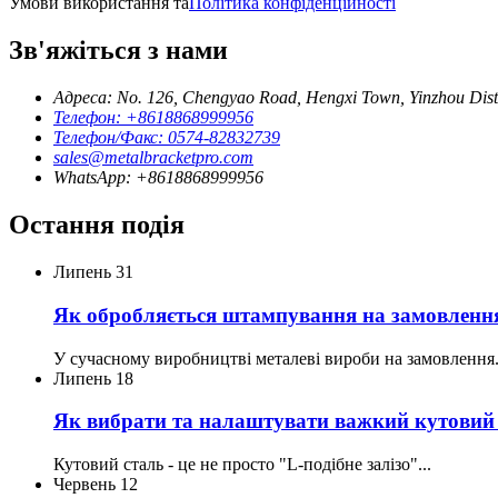
Умови використання та
Політика конфіденційності
Зв'яжіться з нами
Адреса: No. 126, Chengyao Road, Hengxi Town, Yinzhou Distr
Телефон: +8618868999956
Телефон/Факс: 0574-82832739
sales@metalbracketpro.com
WhatsApp: +8618868999956
Остання подія
Липень
31
Як обробляється штампування на замовленн
У сучасному виробництві металеві вироби на замовлення.
Липень
18
Як вибрати та налаштувати важкий кутовий б
Кутовий сталь - це не просто "L-подібне залізо"...
Червень
12