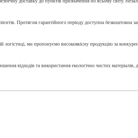
езпечну доставку до пунктів призначення по всьому світу. Незале
ієнтів. Протягом гарантійного періоду доступна безкоштовна за
й логістиці, ми пропонуємо високоякісну продукцію за конкуре
шення відходів та використання екологічно чистих матеріалів, 