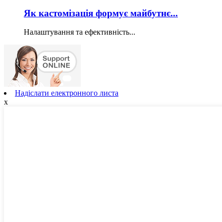
Як кастомізація формує майбутнє...
Налаштування та ефективність...
Надіслати електронного листа
x