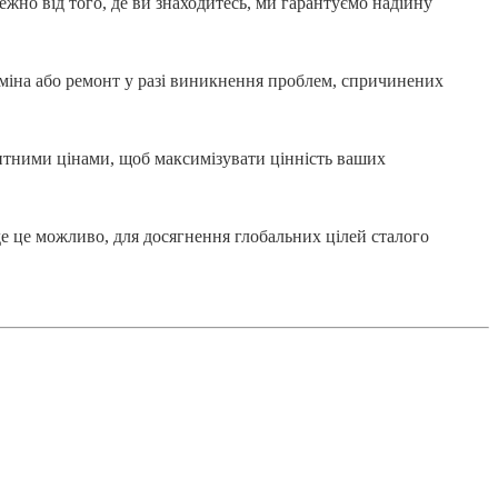
жно від того, де ви знаходитесь, ми гарантуємо надійну
міна або ремонт у разі виникнення проблем, спричинених
нтними цінами, щоб максимізувати цінність ваших
де це можливо, для досягнення глобальних цілей сталого