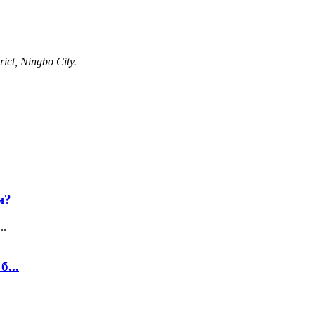
ict, Ningbo City.
я?
..
...