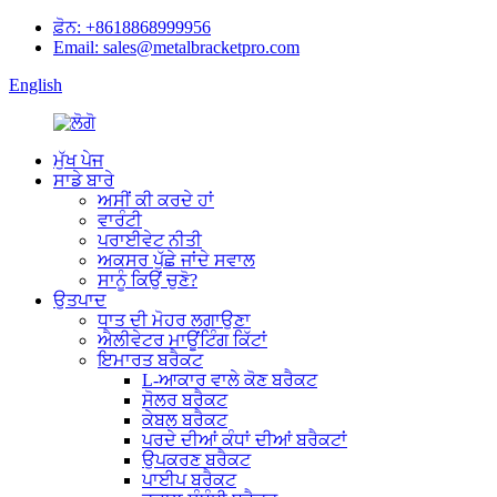
ਫ਼ੋਨ: +8618868999956
Email: sales@metalbracketpro.com
English
ਮੁੱਖ ਪੇਜ
ਸਾਡੇ ਬਾਰੇ
ਅਸੀਂ ਕੀ ਕਰਦੇ ਹਾਂ
ਵਾਰੰਟੀ
ਪਰਾਈਵੇਟ ਨੀਤੀ
ਅਕਸਰ ਪੁੱਛੇ ਜਾਂਦੇ ਸਵਾਲ
ਸਾਨੂੰ ਕਿਉਂ ਚੁਣੋ?
ਉਤਪਾਦ
ਧਾਤ ਦੀ ਮੋਹਰ ਲਗਾਉਣਾ
ਐਲੀਵੇਟਰ ਮਾਊਂਟਿੰਗ ਕਿੱਟਾਂ
ਇਮਾਰਤ ਬਰੈਕਟ
L-ਆਕਾਰ ਵਾਲੇ ਕੋਣ ਬਰੈਕਟ
ਸੋਲਰ ਬਰੈਕਟ
ਕੇਬਲ ਬਰੈਕਟ
ਪਰਦੇ ਦੀਆਂ ਕੰਧਾਂ ਦੀਆਂ ਬਰੈਕਟਾਂ
ਉਪਕਰਣ ਬਰੈਕਟ
ਪਾਈਪ ਬਰੈਕਟ