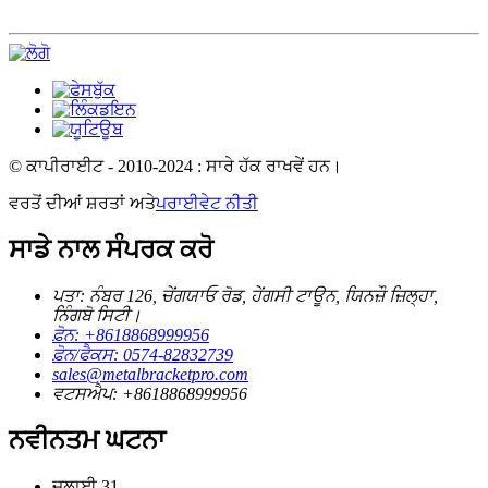
© ਕਾਪੀਰਾਈਟ - 2010-2024 : ਸਾਰੇ ਹੱਕ ਰਾਖਵੇਂ ਹਨ।
ਵਰਤੋਂ ਦੀਆਂ ਸ਼ਰਤਾਂ ਅਤੇ
ਪਰਾਈਵੇਟ ਨੀਤੀ
ਸਾਡੇ ਨਾਲ ਸੰਪਰਕ ਕਰੋ
ਪਤਾ: ਨੰਬਰ 126, ਚੇਂਗਯਾਓ ਰੋਡ, ਹੇਂਗਸੀ ਟਾਊਨ, ਯਿਨਜ਼ੌ ਜ਼ਿਲ੍ਹਾ,
ਨਿੰਗਬੋ ਸਿਟੀ।
ਫ਼ੋਨ: +8618868999956
ਫ਼ੋਨ/ਫੈਕਸ: 0574-82832739
sales@metalbracketpro.com
ਵਟਸਐਪ: +8618868999956
ਨਵੀਨਤਮ ਘਟਨਾ
ਜੁਲਾਈ
31