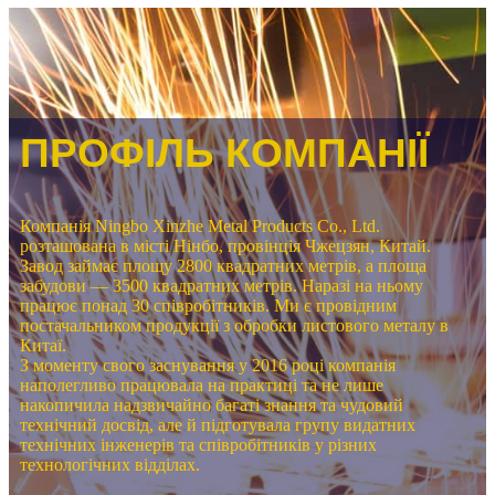
ПРОФІЛЬ КОМПАНІЇ
Компанія Ningbo Xinzhe Metal Products Co., Ltd.
розташована в місті Нінбо, провінція Чжецзян, Китай.
Завод займає площу 2800 квадратних метрів, а площа
забудови — 3500 квадратних метрів. Наразі на ньому
працює понад 30 співробітників. Ми є провідним
постачальником продукції з обробки листового металу в
Китаї.
З моменту свого заснування у 2016 році компанія
наполегливо працювала на практиці та не лише
накопичила надзвичайно багаті знання та чудовий
технічний досвід, але й підготувала групу видатних
технічних інженерів та співробітників у різних
технологічних відділах.