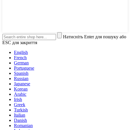
Натисніть Enter для пошуку або
ESC для закриття
English
French
German
Portuguese
Spanish
Russian
Japanese
Korean
Arabic
Irish
Greek
Turkish
Italian
Danish
Romanian