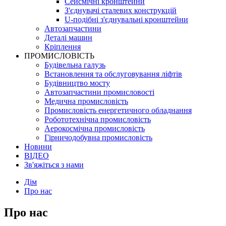
Сейсмічні кронштейни
З'єднувачі сталевих конструкцій
U-подібні з'єднувальні кронштейни
Автозапчастини
Деталі машин
Кріплення
ПРОМИСЛОВІСТЬ
Будівельна галузь
Встановлення та обслуговування ліфтів
Будівництво мосту
Автозапчастини промисловості
Медична промисловість
Промисловість енергетичного обладнання
Робототехнічна промисловість
Аерокосмічна промисловість
Гірничодобувна промисловість
Новини
ВІДЕО
Зв'яжіться з нами
Дім
Про нас
Про нас