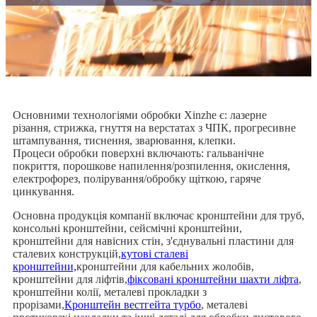
Основними технологіями обробки Xinzhe є: лазерне
різання, стрижка, гнуття на верстатах з ЧПК, прогресивне
штампування, тиснення, зварювання, клепки.
Процеси обробки поверхні включають: гальванічне
покриття, порошкове напилення/розпилення, окислення,
електрофорез, полірування/обробку щіткою, гаряче
цинкування.
Основна продукція компанії включає кронштейни для труб,
консольні кронштейни, сейсмічні кронштейни,
кронштейни для навісних стін, з'єднувальні пластини для
сталевих конструкцій,
кутові сталеві
кронштейни,
кронштейни для кабельних жолобів,
кронштейни для ліфтів,
фіксовані кронштейни шахти ліфта
,
кронштейни колії, металеві прокладки з
прорізами,
Кронштейн вестгейта турбо
, металеві