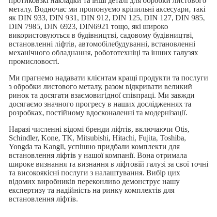
протиковзкі накладки та інші деталі для обробки листового
металу. Водночас ми пропонуємо кріпильні аксесуари, такі
як DIN 933, DIN 931, DIN 912, DIN 125, DIN 127, DIN 985,
DIN 7985, DIN 6923, DIN6921 тощо, які широко
використовуються в будівництві, садовому будівництві,
встановленні ліфтів, автомобілебудуванні, встановленні
механічного обладнання, робототехніці та інших галузях
промисловості.
Ми прагнемо надавати клієнтам кращі продукти та послуги
з обробки листового металу, разом відкривати великий
ринок та досягати взаємовигідної співпраці. Ми завжди
досягаємо значного прогресу в наших дослідженнях та
розробках, постійному вдосконаленні та модернізації.
Наразі численні відомі бренди ліфтів, включаючи Otis,
Schindler, Kone, TK, Mitsubishi, Hitachi, Fujita, Toshiba,
Yongda та Kangli, успішно придбали комплекти для
встановлення ліфтів у нашої компанії. Вона отримала
широке визнання та визнання в ліфтовій галузі за свої точні
та високоякісні послуги з налаштування. Вибір цих
відомих виробників переконливо демонструє нашу
експертизу та надійність на ринку комплектів для
встановлення ліфтів.