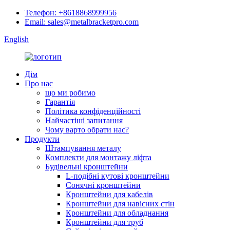
Телефон: +8618868999956
Email: sales@metalbracketpro.com
English
Дім
Про нас
що ми робимо
Гарантія
Політика конфіденційності
Найчастіші запитання
Чому варто обрати нас?
Продукти
Штампування металу
Комплекти для монтажу ліфта
Будівельні кронштейни
L-подібні кутові кронштейни
Сонячні кронштейни
Кронштейни для кабелів
Кронштейни для навісних стін
Кронштейни для обладнання
Кронштейни для труб