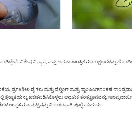
ದೇವೆ. ವಿಶೇಷ ವಿನ್ಯಾಸ, ವಸ್ತು ಅಥವಾ ತಾಂತ್ರಿಕ ಗುಣಲಕ್ಷಣಗಳನ್ನು ಹೊಂದಿದ್ದ
ಖರತೆಯ ಪ್ರಗತಿಶೀಲ ಡೈಗಳು ಮತ್ತು ವೆಲ್ಡಿಂಗ್ ಮತ್ತು ಸ್ಟಾಂಪಿಂಗ್‌ನಂತಹ ಸಾಂಪ
ಯಲ್ಲಿ ಶ್ರೇಷ್ಠತೆಯನ್ನು ಖಚಿತಪಡಿಸಿಕೊಳ್ಳಲು ಆಧುನಿಕ ತಂತ್ರಜ್ಞಾನವನ್ನು ಸಾಂಪ
ತೆಗಳ ಉನ್ನತ ಗುಣಮಟ್ಟವನ್ನು ನಿರಂತರವಾಗಿ ಪೂರೈಸಬಹುದು.