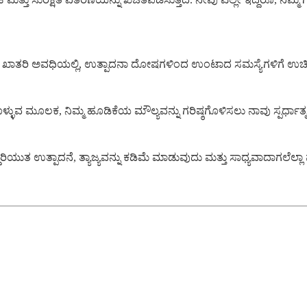
್ತೇವೆ. ಖಾತರಿ ಅವಧಿಯಲ್ಲಿ, ಉತ್ಪಾದನಾ ದೋಷಗಳಿಂದ ಉಂಟಾದ ಸಮಸ್ಯೆಗಳಿಗೆ ಉಚಿತ
 ಬಳಸಿಕೊಳ್ಳುವ ಮೂಲಕ, ನಿಮ್ಮ ಹೂಡಿಕೆಯ ಮೌಲ್ಯವನ್ನು ಗರಿಷ್ಠಗೊಳಿಸಲು ನಾವು ಸ್ಪರ್ಧಾ
ಿಯುತ ಉತ್ಪಾದನೆ, ತ್ಯಾಜ್ಯವನ್ನು ಕಡಿಮೆ ಮಾಡುವುದು ಮತ್ತು ಸಾಧ್ಯವಾದಾಗಲೆಲ್ಲಾ ಪರಿಸ