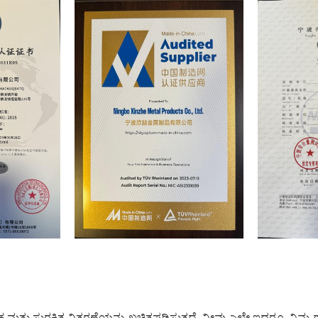
ಾಲಿಕ ಮತ್ತು ಸುರಕ್ಷಿತ ವಿತರಣೆಯನ್ನು ಖಚಿತಪಡಿಸುತ್ತದೆ. ನೀವು ಎಲ್ಲೇ ಇದ್ದರೂ, ನಿಮ