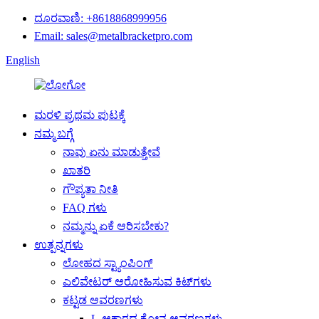
ದೂರವಾಣಿ: +8618868999956
Email: sales@metalbracketpro.com
English
ಮರಳಿ ಪ್ರಥಮ ಪುಟಕ್ಕೆ
ನಮ್ಮ ಬಗ್ಗೆ
ನಾವು ಏನು ಮಾಡುತ್ತೇವೆ
ಖಾತರಿ
ಗೌಪ್ಯತಾ ನೀತಿ
FAQ ಗಳು
ನಮ್ಮನ್ನು ಏಕೆ ಆರಿಸಬೇಕು?
ಉತ್ಪನ್ನಗಳು
ಲೋಹದ ಸ್ಟ್ಯಾಂಪಿಂಗ್
ಎಲಿವೇಟರ್ ಆರೋಹಿಸುವ ಕಿಟ್‌ಗಳು
ಕಟ್ಟಡ ಆವರಣಗಳು
L-ಆಕಾರದ ಕೋನ ಆವರಣಗಳು