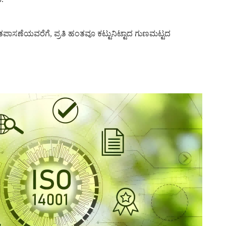
ತಪಾಸಣೆಯವರೆಗೆ, ಪ್ರತಿ ಹಂತವೂ ಕಟ್ಟುನಿಟ್ಟಾದ ಗುಣಮಟ್ಟದ