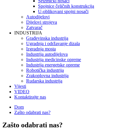
Seizmički nosači
Spojnice čeličnih konstrukcija
U-oblikovani spojni nosači
Autodijelovi
Dijelovi strojeva
Zatvarač
INDUSTRIJA
Građevinska industrija
Ugradnja i održavanje dizala
Izgradnja mosta
Industrija autodijelova
Industrija medicinske opreme
Industrija energetske opreme
Robotička industrija
Zrakoplovna industrija
Rudarska industrija
Vijesti
VIDEO
Kontaktirajte nas
Dom
Zašto odabrati nas?
Zašto odabrati nas?