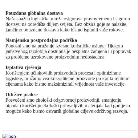
Pouzdana globalna dostava
Naša snažna logistička mreža osigurava pravovremenu i sigurnu
dostavu na odredišta diljem svijeta. Bez obzira gdje se nalazite,
jamčimo pouzdanu dostavu kako bismo ispunili vaše rokove.
Namjenska postprodajna podrška
Ponosni smo na pružanje izvrsne korisničke usluge. Tijekom
jamstvenog razdoblja dostupna je besplatna zamjena ili popravak
za probleme uzrokovane proizvodnim nedostacima.
Isplativa rješenja
Korištenjem učinkovitih proizvodnih procesa i optimizirane
logistike, pružamo visokokvalitetne proizvode po konkurentnim
cijenama kako bismo maksimizirali vrijednost vaše investicije.
Održive prakse
Posvećeni smo ekološki odgovornoj proizvodnji, smanjenju
otpada i korištenju ekološki prihvatljivih materijala kad god je to
moguće kako bismo ostvarili globalne ciljeve održivog razvoja.