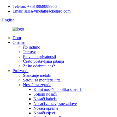
Telefon: +8618868999956
Email: sales@metalbracketpro.com
English
Dom
O nama
što radimo
Jamstvo
Pravila o privatnosti
Često postavljana pitanja
Zašto odabrati nas?
Proizvodi
Štancanje metala
Setovi za montažu lifta
Nosači za zgrade
Kutni nosači u obliku slova L
Solarni nosači
Nosači kabela
Nosači za zavjesne zidove
Nosači opreme
Nosači cijevi