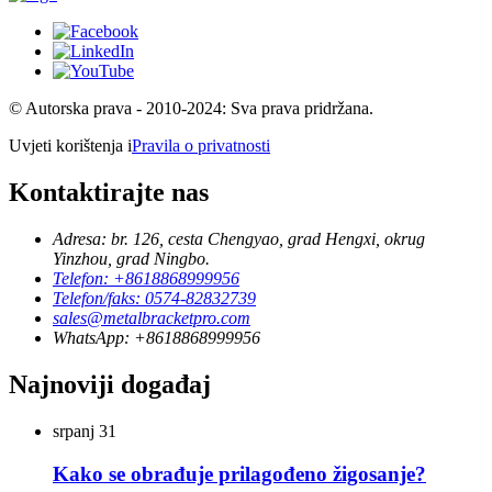
© Autorska prava - 2010-2024: Sva prava pridržana.
Uvjeti korištenja i
Pravila o privatnosti
Kontaktirajte nas
Adresa: br. 126, cesta Chengyao, grad Hengxi, okrug
Yinzhou, grad Ningbo.
Telefon: +8618868999956
Telefon/faks: 0574-82832739
sales@metalbracketpro.com
WhatsApp: +8618868999956
Najnoviji događaj
srpanj
31
Kako se obrađuje prilagođeno žigosanje?